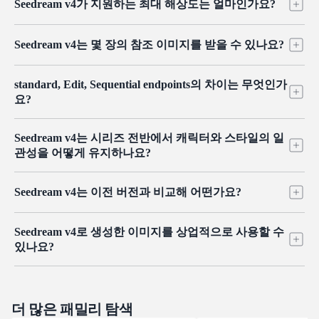
Seedream v4가 지원하는 최대 해상도는 얼마인가요?
하며, 구독이나 최소 약정이 없습니다. 생성한 만큼만 비용이 청
구되며, standard, Edit, Sequential endpoints 중 무엇을 호출하든 동
출력은 최대 4K 초고해상도, 대략 4096 x 4096 pixels까지 지원되
일한 요율이 적용됩니다.
Seedream v4는 몇 장의 참조 이미지를 받을 수 있나요?
어 대형 인쇄물과 고정밀 디자인 작업에서도 섬세한 디테일을 유
지합니다. 더 빠른 반복 작업이나 특정 프레이밍이 필요할 때는
캐릭터 정체성, 색상 팔레트, 스타일 또는 구도를 유도하기 위해
낮은 해상도와 다양한 화면비도 사용할 수 있습니다.
standard, Edit, Sequential endpoints의 차이는 무엇인가
최대 10장까지 여러 참조 이미지를 제공할 수 있습니다. 이를 통
요?
해 주제 일관성이 유지되는 융합이 가능하며, 중요하게 여기는 핵
심 디테일이 세트 내 모든 출력에 반영됩니다.
standard endpoint는 텍스트를 단일 이미지로 변환하고, Edit
Seedream v4는 시리즈 전반에서 캐릭터와 스타일의 일
endpoint는 리터칭과 반복 디자인을 위해 텍스트 가이드를 바탕으
관성을 어떻게 유지하나요?
로 기존 이미지를 변형합니다. Sequential 및 Edit Sequential
endpoints는 두 모드를 1~14장의 이미지 배치로 확장해 스타일과
Sequential 생성의 모든 프레임에서 팔레트, 조명, 주제 정체성을
캐릭터의 연속성을 유지하므로 스토리보드와 캐릭터 시트에 적합
Seedream v4는 이전 버전과 비교해 어떤가요?
고정하는 이미지 간 규칙을 통해 일관성이 유지됩니다. 드리프트
합니다.
가 나타나면 요청마다 동일한 설명어와 참조 이미지를 재사용해
이전 버전과 비교해 Seedream v4는 더 빠른 추론, 공간 관계에 대
장면과 캐릭터의 일관성을 유지할 수 있습니다.
Seedream v4로 생성한 이미지를 상업적으로 사용할 수
한 더 강한 추론 능력, 모델 전환 없이 생성과 편집을 처리하는 단
있나요?
일 파이프라인을 제공합니다. 공개 이미지 편집 벤치마크에서 최
상위권 성능을 보이며, 이는 복잡하고 지시가 많은 프롬프트에서
예. 생성한 이미지는 광고, 제품 페이지, 인쇄 캠페인 같은 상업 프
도 높은 정밀도를 갖췄음을 보여줍니다.
로젝트에 사용할 수 있습니다. 사용 사례에 엄격한 컴플라이언스
요구사항이 있는 경우 Atlas Cloud 문서에서 최신 라이선스 조건
더 많은 패밀리 탐색