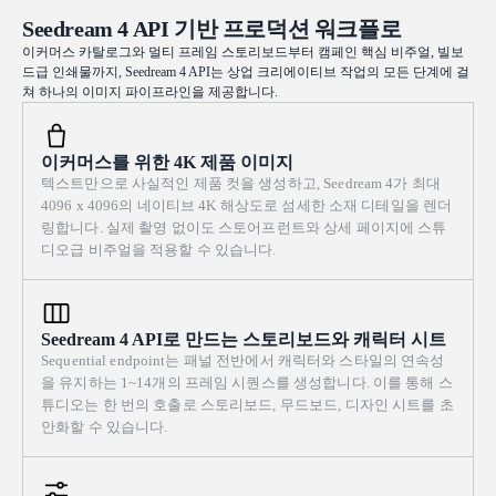
전의 결정적 찰나, 한여름의 소음과 즐거움으로 가득하다. 한낮의
인, 진정성 있는 캔디드 포토저널리즘, 연출 없음, 과도한 렌더링
Seedream 4 API 기반 프로덕션 워크플로
강한 빛이 수면을 수많은 반짝이는 specular highlight와 서로 얽힌
없음. 16:9 aspect ratio.
따뜻하고 차가운 반사로 산산이 쪼개고, 모든 수영객과 풀장 난간
이커머스 카탈로그와 멀티 프레임 스토리보드부터 캠페인 핵심 비주얼, 빌보
드급 인쇄물까지, Seedream 4 API는 상업 크리에이티브 작업의 모든 단계에 걸
에서 선명하고 짧은 그림자를 드리운다. 구성은 채색된 세라믹 풀
쳐 하나의 이미지 파이프라인을 제공합니다.
장 가장자리 타일과 그려진 레인 라인을 강한 대각선 리딩 라인으
로 활용해 화면을 가로지르게 하며, 넓고 차분한 열린 수면을 숨 쉴
수 있는 네거티브 스페이스로 둔다. 보색의 충돌: 청록색 블루와 따
이커머스를 위한 4K 제품 이미지
뜻한 오커 및 코럴 오렌지의 대비, 데크 파라솔과 수건은 강렬한 포
텍스트만으로 사실적인 제품 컷을 생성하고, Seedream 4가 최대
인트가 된다. 눈에 보이는 팔레트 나이프 질감, 버터처럼 두껍게 쌓
4096 x 4096의 네이티브 4K 해상도로 섬세한 소재 디테일을 렌더
인 붓질, 빛을 받는 두꺼운 impasto 능선이 이미지의 핵심이다. 느
링합니다. 실제 촬영 없이도 스토어프런트와 상세 페이지에 스튜
슨하고 제스처가 살아 있으며 alla prima 방식으로, Sorolla와
디오급 비주얼을 적용할 수 있습니다.
Joaquín, 그리고 초기 모던 plein-air 유화 화가들의 정신을 담고, 채
도는 높지만 색은 깨끗하며 탁한 톤이나 번들거리는 과도한 렌더
링은 없다. 전체 프레임을 채우는 넓은 가로형 landscape
Seedream 4 API로 만드는 스토리보드와 캐릭터 시트
composition, wide 16:9 aspect ratio, full-bleed.
Sequential endpoint는 패널 전반에서 캐릭터와 스타일의 연속성
을 유지하는 1~14개의 프레임 시퀀스를 생성합니다. 이를 통해 스
튜디오는 한 번의 호출로 스토리보드, 무드보드, 디자인 시트를 초
안화할 수 있습니다.