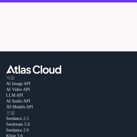
제품
AI Image API
AI Video API
LLM API
AI Audio API
3D Models API
모델
Seedance 2.5
Seedream 5.0
Seedance 2.0
Kling 3.0