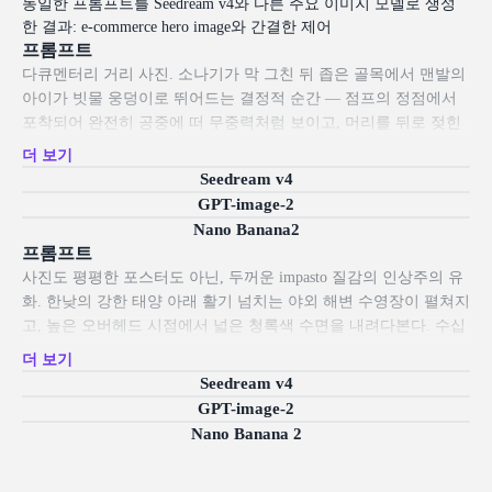
동일한 프롬프트를 Seedream v4와 다른 주요 이미지 모델로 생성
한 결과: e-commerce hero image와 간결한 제어
프롬프트
다큐멘터리 거리 사진. 소나기가 막 그친 뒤 좁은 골목에서 맨발의
아이가 빗물 웅덩이로 뛰어드는 결정적 순간 — 점프의 정점에서
포착되어 완전히 공중에 떠 무중력처럼 보이고, 머리를 뒤로 젖힌
채 입을 벌려 꾸밈없이 거칠게 웃으며, 두 팔을 활짝 내던진 모습.
더 보기
디딤발 아래에서는 물보라가 위로 터져 올라 투명하고 빛나는 물
Seedream v4
의 왕관을 만들고, 개별 물방울들이 공중에 멈춘 듯 얼어붙어 있다.
GPT-image-2
늦은 저녁 golden-hour의 낮은 역광이 골목을 낮게 훑고 지나가며
Nano Banana2
날아오른 물방울과 안개에 림 라이트를 더해 가장자리가 수정처럼
프롬프트
맑고 반투명하게 빛나고, 아이의 몸에 달라붙은 젖은 면 셔츠와 이
사진도 평평한 포스터도 아닌, 두꺼운 impasto 질감의 인상주의 유
마에 달라붙은 젖은 머리카락을 비춘다. 비에 젖어 번들거리는 조
화. 한낮의 강한 태양 아래 활기 넘치는 야외 해변 수영장이 펼쳐지
약돌 바닥은 따뜻한 주황빛 하늘을 거울처럼 반사한다. 반사되는
고, 높은 오버헤드 시점에서 넓은 청록색 수면을 내려다본다. 수십
수면이 화면을 겹겹의 전경 반사와 실제 피사체로 나누는 낮은 지
명의 작은 일광욕객과 수영객들이 자신감 있는 작은 물감 터치로
더 보기
면 높이의 카메라 앵글. 낡은 붉은 벽돌 벽들이 리딩 라인처럼 수렴
흩어져 있으며, 어느 하나도 뭉개져 흐릿해지지 않고 각 인물은 몇
Seedream v4
해 시선을 안쪽으로 끌어들이고, 아이 위로는 넓은 네거티브 스페
번의 결정적인 붓질로 표현된다. 정중앙에는 한 명의 다이버가 팔
GPT-image-2
이스가 펼쳐진다. 차가운 파란 그림자와 따뜻한 주황 하이라이트
을 넓게 벌린 스왈로 다이브 자세로 공중에 멈춰 있고, 그 아래의
Nano Banana 2
가 대비되는 보색 구도. 젖은 돌의 결, 투명한 물방울, 흠뻑 젖은
물보라는 아직 형성되는 중이며 흰색과 옅은 파란색 유화 물감의
천, 축축한 머리카락 등 풍부한 현실 세계의 질감. 압축된 층위감
두껍게 조각된 능선으로 포착되어 있다 — 물속으로 뛰어들기 직
있는 깊이를 위해 telephoto lens로 촬영, 자연스러운 미세 필름 그레