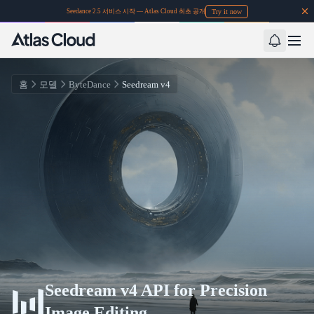
Try it now
Seedance 2.5 서비스 시작 — Atlas Cloud 최초 공개
홈
모델
ByteDance
Seedream v4
Seedream v4 API for Precision
Image Editing