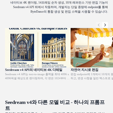
네이티브 4K 렌더링, 14프레임 순차 생성, 10개 레퍼런스 기반 편집 기능이
Seedream v4 API 뒤에서 작동하며, 개발자는 단일 종량제 endpoint를 통해
ByteDance의 통합 생성 및 편집 스택을 사용할 수 있습니다.
Seedream v4 API의 네이티브 4K 디테일
자연어 지시로 편집
Seedream v4 API는 text-to-image 출력을 최대 4096 x
편집 endpoint에 1개에서 10개
4096픽셀 해상도로 렌더링하며, 각 변은 1024부터 유
하고, 변경 사항을 일반 텍스트로 
연하게 설정할 수 있습니다. 모든 프레임은 섬세한 질
원본 구성을 유지한 채 특정 요소를 
감, 선명한 가장자리, 제어된 깊이감을 유지하므로 강
하거나 스타일을 바꿀 수 있어 조
한 크롭이나 업스케일링 후에도 디테일이 살아 있습니
관되게 유지됩니다. 디자이너는 장
다. 따라서 대형 인쇄물, 갤러리 비주얼, 가까이서 보
만들 필요 없이 상업용 리터칭, 배경
아도 품질을 유지해야 하는 e-commerce 이미지에 신
작업에 이 기능을 활용합니다.
Seedream v4와 다른 모델 비교 - 하나의 프롬프
뢰할 수 있는 선택지입니다.
트