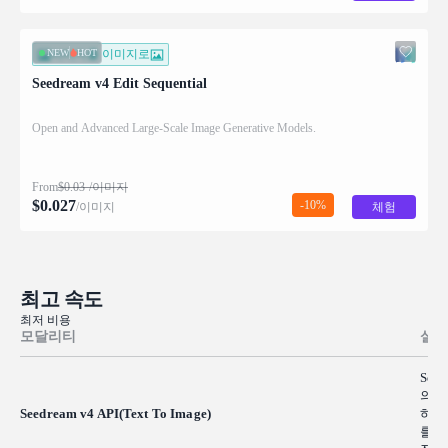
NEW
HOT
이미지를 이미지로
Seedream v4 Edit Sequential
Open and Advanced Large-Scale Image Generative Models.
From
$
0.03
/이미지
$
0.027
-10%
/이미지
체험
최고 속도
최저 비용
모달리티
설명
See
의 
Seedream v4 API(Text To Image)
하여
를 