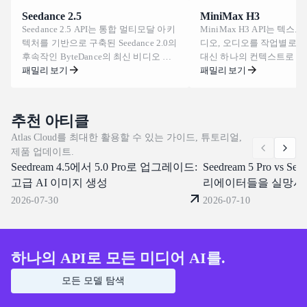
을 확인하세요.
Seedance 2.5
MiniMax H3
Seedance 2.5 API는 통합 멀티모달 아키
MiniMax H3 API는 텍스트
텍처를 기반으로 구축된 Seedance 2.0의
디오, 오디오를 작업별로 
후속작인 ByteDance의 최신 비디오 생
대신 하나의 컨텍스트로 
성 모델을 제공합니다. 한 번의 패스로
패밀리 보기
MiniMax의 범용 멀티모달
패밀리 보기
최대 30초 분량의 영상을 렌더링하고,
을 제공합니다. 클립은 24 F
사실적인 물리 법칙 아래 피사체의 일관
길이로 생성되며, 21:9부터 
성을 유지하며, 프레임 내에 직접 텍스
양한 화면 비율을 지원합니
추천 아티클
트와 다국어 자막을 그립니다. Atlas
프롬프트로 캐릭터를 교체하
Atlas Cloud를 최대한 활용할 수 있는 가이드, 튜토리얼,
Cloud는 이미 Seedance 2.0 및 1.5를 서
바꾸고, 대사를 다시 쓰거나
제품 업데이트.
비스하고 있는 동일한 통합 엔드포인트
에서 음성을 복제할 수 있습니다
Seedream 4.5에서 5.0 Pro로 업그레이드:
에서 Day-0 액세스를 제공합니다. 오늘
Cloud는 이 모든 기능을 
Seedream 5 Pro vs Se
부터 구축을 시작해 보세요.
OpenAI-compatible endp
고급 AI 이미지 생성
리에이터들을 실망시
공합니다. 지금 바로 구축
2026-07-30
2026-07-10
요.
하나의 API로 모든 미디어 AI를.
모든 모델 탐색