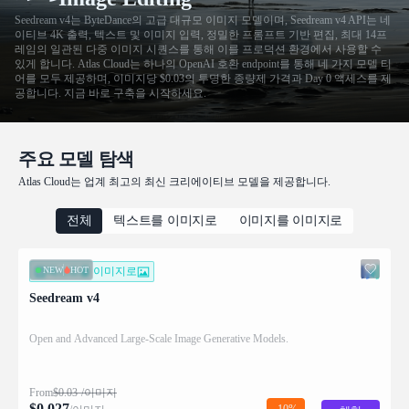
Seedream v4는 ByteDance의 고급 대규모 이미지 모델이며, Seedream v4 API는 네
이티브 4K 출력, 텍스트 및 이미지 입력, 정밀한 프롬프트 기반 편집, 최대 14프
레임의 일관된 다중 이미지 시퀀스를 통해 이를 프로덕션 환경에서 사용할 수
있게 합니다. Atlas Cloud는 하나의 OpenAI 호환 endpoint를 통해 네 가지 모델 티
어를 모두 제공하며, 이미지당 $0.03의 투명한 종량제 가격과 Day 0 액세스를 제
공합니다. 지금 바로 구축을 시작하세요.
주요 모델 탐색
Atlas Cloud는 업계 최고의 최신 크리에이티브 모델을 제공합니다.
전체
텍스트를 이미지로
이미지를 이미지로
NEW
HOT
텍스트를 이미지로
Seedream v4
Open and Advanced Large-Scale Image Generative Models.
From
$
0.03
/이미지
$
0.027
-10%