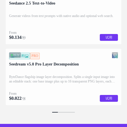
Seedance 2.5 Text-to-Video
Generate videos from text prompts with native audio and optional web search.
From
$
0.134
试用
/秒
NEW
图生图
PRO
Seedream v5.0 Pro Layer Decomposition
ByteDance flagship image layer decomposition. Splits a single input image into
an editable stack: one base image plus up to 16 transparent PNG layers, each
returned with stacking order (z_index), bounding box coordinates, name, and
description for downstream drag/scale/recompose editing.
From
$
0.022
试用
/张