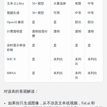
文本 (LLMs)
50+ 模型
大量选择
有限
中等
视频生成
30+ 模型
可用
中等
中等
OpenAI 兼容
是
是
部分
部分
计费透明度
透明按需付
透明
透明
透明
费
实时显示单张
是
是
是
是
价格
SOC II
是
未列出
未列
未列出
出
HIPAA
是
未列出
未列
未列出
出
对该表的客观解读：
如果你只生成图像，从不涉及文本或视频，Fal.ai 和