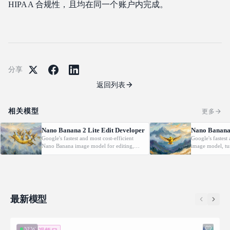
HIPAA 合规性，且均在同一个账户内完成。
分享
返回列表
相关模型
更多
Nano Banana 2 Lite Edit Developer
Nano Banana 
Google's fastest and most cost-efficient
Google's fastest
Nano Banana image model for editing,
image model, tu
applying natural-language edits and multi-
into high-quality
image composition to up to 14 reference
rapid, high-vol
images with low latency.
最新模型
NEW