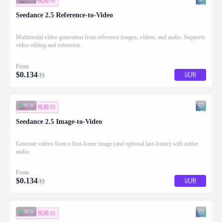
图生视频
Seedance 2.5 Reference-to-Video
Multimodal video generation from reference images, videos, and audio. Supports
video editing and extension.
From
$
0.134
试用
/秒
NEW
图生视频
Seedance 2.5 Image-to-Video
Generate videos from a first-frame image (and optional last-frame) with native
audio.
From
$
0.134
试用
/秒
NEW
文生视频