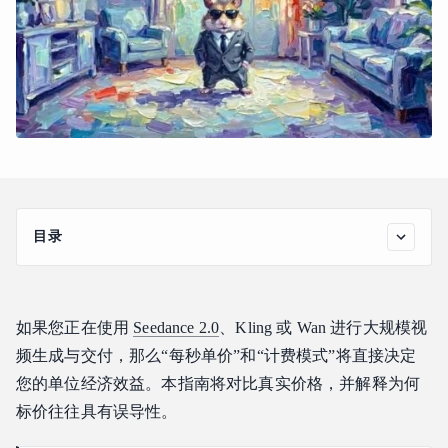
目录
视频 API 中“最便宜”的真正含义
Seedance 2、Kling 和 Wan 的每秒定价
如果您正在使用
Seedance 2.0
、Kling 或 Wan 进行大规模视
Seedance 2.0 720P 规格下的供应商对比
频生成与交付，那么“每秒单价”和“计费模式”将直接决定
三大模型统一 API 集成
您的单位经济效益。本指南将对比真实价格，并解释为何
开发者集成与企业级可靠性
标价往往具有误导性。
如何选择适合您工作流的平台