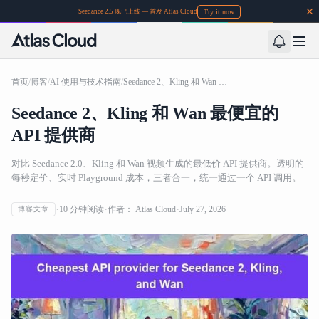
Try it now
Seedance 2.5 现已上线 — 首发 Atlas Cloud
首页
/
博客
/
AI 使用与技术指南
/
Seedance 2、Kling 和 Wan 最便宜的 API 提供商
Seedance 2、Kling 和 Wan 最便宜的
API 提供商
对比 Seedance 2.0、Kling 和 Wan 视频生成的最低价 API 提供商。透明的
每秒定价、实时 Playground 成本，三者合一，统一通过一个 API 调用。
10
分钟阅读
作者：
Atlas Cloud
July 27, 2026
博客文章