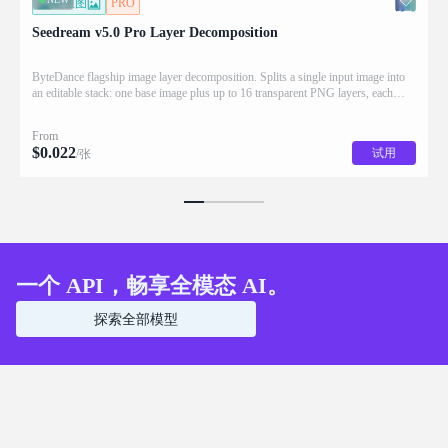
图生图
PRO
Seedream v5.0 Pro Layer Decomposition
ByteDance flagship image layer decomposition. Splits a single input image into
an editable stack: one base image plus up to 16 transparent PNG layers, each
returned with stacking order (z_index), bounding box coordinates, name, and
description for downstream drag/scale/recompose editing.
From
$
0.022
试用
/张
一个 API，畅享全模态 AI。
探索全部模型