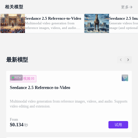
相关模型
更多
Seedance 2.5 Reference-to-Video
Seedance 2.5 Im
Multimodal video generation from
Generate videos fro
reference images, videos, and audio.
image (and optional
Supports video editing and extension.
with native audio.
最新模型
NEW
图生视频
Seedance 2.5 Reference-to-Video
Multimodal video generation from reference images, videos, and audio. Supports
video editing and extension.
From
$
0.134
试用
/秒