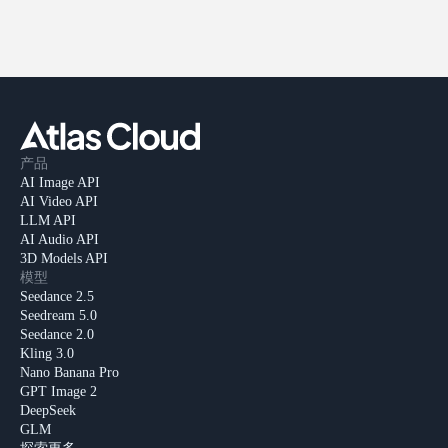
产品
AI Image API
AI Video API
LLM API
AI Audio API
3D Models API
模型
Seedance 2.5
Seedream 5.0
Seedance 2.0
Kling 3.0
Nano Banana Pro
GPT Image 2
DeepSeek
GLM