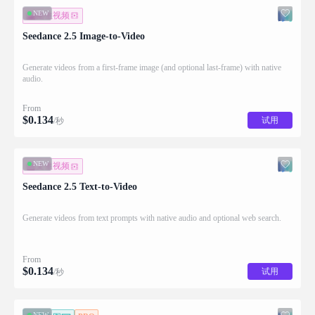
NEW
图生视频
Seedance 2.5 Image-to-Video
Generate videos from a first-frame image (and optional last-frame) with native
audio.
From
$
0.134
试用
/秒
NEW
文生视频
Seedance 2.5 Text-to-Video
Generate videos from text prompts with native audio and optional web search.
From
$
0.134
试用
/秒
NEW