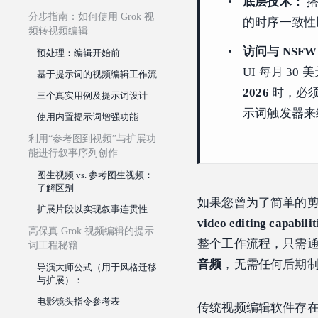
底层技术：
搭
分步指南：如何使用 Grok 视
的时序一致性
频转视频编辑
访问与 NSF
预处理：编辑开始前
UI 每月 30 
基于提示词的视频编辑工作流
2026
时，必须在
三个真实用例及提示词设计
示词触发器来
使用内置提示词增强功能
利用“参考图到视频”与扩展功
能进行叙事序列创作
图生视频 vs. 参考图生视频：
了解区别
如果您曾为了简单的
扩展片段以实现叙事连贯性
video editing capabili
高保真 Grok 视频编辑的提示
整个工作流程，只需
词工程秘籍
音频
，无需任何后期
导演大师公式（用于风格迁移
与扩展）：
电影镜头指令参考表
传统视频编辑软件存在较