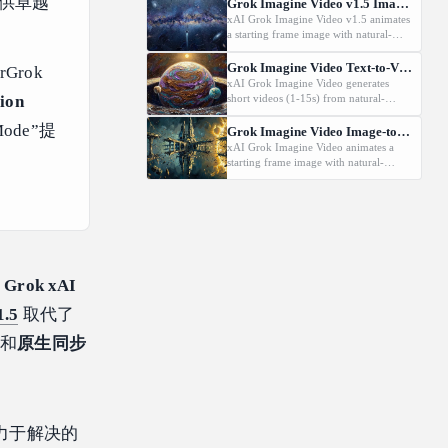
，提供卓越
480p, 720p, or 1080p.
Grok Imagine Video v1.5 Image-to-Video
xAI Grok Imagine Video v1.5 animates
a starting frame image with natural-
language motion prompts at
480p/720p/1080P.
Grok Imagine Video Text-to-Video
Grok
xAI Grok Imagine Video generates
tion
short videos (1-15s) from natural-
language prompts at 480p or 720p.
ode”提
Grok Imagine Video Image-to-Video
xAI Grok Imagine Video animates a
starting frame image with natural-
language motion prompts at 480p or
720p.
么
Grok xAI
1.5
取代了
果和
原生同步
致力于解决的