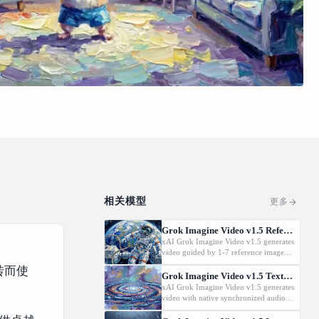
相关模型
更多
Grok Imagine Video v1.5 Reference-to-Video
xAI Grok Imagine Video v1.5 generates
video guided by 1-7 reference images
plus an optional reference voice, with
，转而使
native synchronized audio. Up to 15s at
Grok Imagine Video v1.5 Text-to-Video
480p or 720p.
xAI Grok Imagine Video v1.5 generates
video with native synchronized audio
from a text prompt alone. Up to 15s at