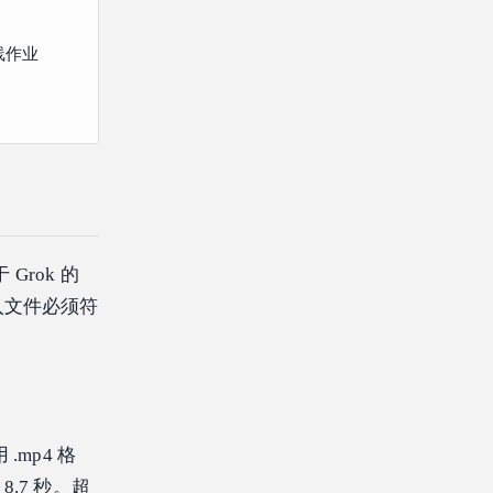
线作业
rok 的
入文件必须符
mp4 格
.7 秒。超