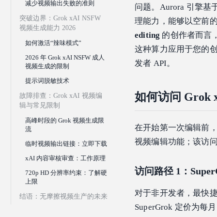
减少视频输出失败的准则
问题。Aurora 引擎基于
突破边界：Grok xAI NSFW
理能力，能够以空前
视频生成能力 2026
editing
的创作者而言，
如何激活“辣味模式”
这种算力应用于您的创作
2026 年 Grok xAI NSFW 成人
发者 API。
视频生成的限制
提示词脱敏技术
如何访问 Grok
故障排查：Grok xAI 视频编
辑与常见限制
高峰时段的 Grok 视频生成限
在开始第一次编辑前，您
流
视频编辑功能；该访问权
临时视频输出链接：立即下载
xAI 内容审核审查：工作原理
访问路径 1：SuperGr
720p HD 分辨率约束：了解硬
上限
对于非开发者，最快捷的方式
结语：无摩擦视频生产的未来
SuperGrok 定价为每