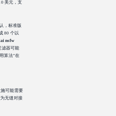
10 美元，支
中确认，标准版
成 80 个以
ai nsfw
过滤器可能
使用算法”在
设施可能需要
为无缝对接