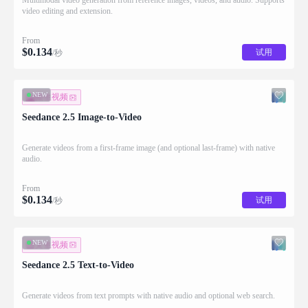
Multimodal video generation from reference images, videos, and audio. Supports
video editing and extension.
From
$
0.134
试用
/秒
NEW
图生视频
Seedance 2.5 Image-to-Video
Generate videos from a first-frame image (and optional last-frame) with native
audio.
From
$
0.134
试用
/秒
NEW
文生视频
Seedance 2.5 Text-to-Video
Generate videos from text prompts with native audio and optional web search.