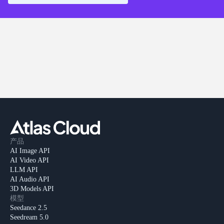
产品
AI Image API
AI Video API
LLM API
AI Audio API
3D Models API
模型
Seedance 2.5
Seedream 5.0