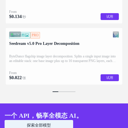
From
$
0.134
试用
/秒
NEW
图生图
PRO
Seedream v5.0 Pro Layer Decomposition
ByteDance flagship image layer decomposition. Splits a single input image into
an editable stack: one base image plus up to 16 transparent PNG layers, each
returned with stacking order (z_index), bounding box coordinates, name, and
description for downstream drag/scale/recompose editing.
From
$
0.022
试用
/张
一个 API，畅享全模态 AI。
探索全部模型