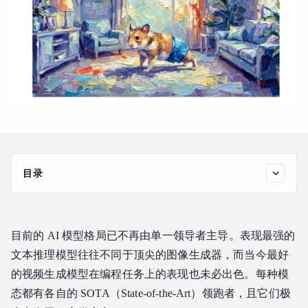
目录
为什么为每项任务挑选最佳模型如此困难
Atlas Cloud 如何助你为每项任务匹配最佳模型
目前的 AI 模型格局已不再由单一领导者主导。表现最强的
助力开发者选择正确模型的关键特性
文本推理模型往往不同于顶尖的图像生成器，而当今最好
1. 访问涵盖所有模态的 300+ SOTA 模型
的视频生成模型在编程任务上的表现也未必出色。每种模
2. 单参数模型切换
态都有各自的 SOTA（State-of-the-Art）领跑者，且它们极
3. 统一计费与透明的按量付费定价