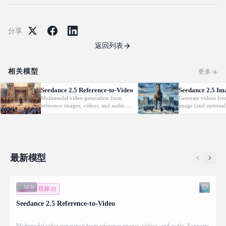
分享
返回列表
相关模型
更多
Seedance 2.5 Reference-to-Video
Seedance 2.5 Im
Multimodal video generation from
Generate videos fro
reference images, videos, and audio.
image (and optional
Supports video editing and extension.
with native audio.
最新模型
NEW
图生视频
Seedance 2.5 Reference-to-Video