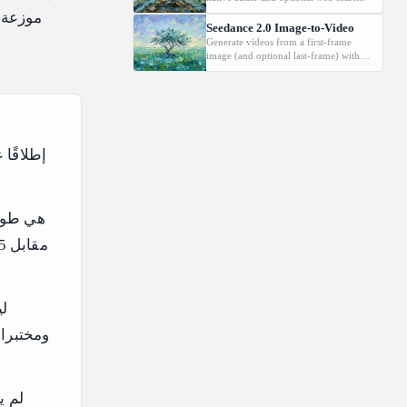
Seedance 2.0 Image-to-Video
Generate videos from a first-frame
image (and optional last-frame) with
native audio.