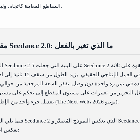
المقاطع المعاينة كاتجاه، وليس كحكم نهائي.
Seedance 2.5 مقابل Seedance 2.0: ما الذي تغير بالفعل
النسخة
ليده في تمريرة واحدة دون وصل. تقفز السعة المرجعية من حوالي 
ينتقل التحرير من تغييرات على مستوى المقطع إلى تحكم على مست
تعديل جزء واحد من الإطار وترك الباقي دون تغيير (The Next Web، يونيو 2026).
فيما يلي المقارنة جنبًا إلى ج
يعكس ادعاءات المعاينة الرسمية: