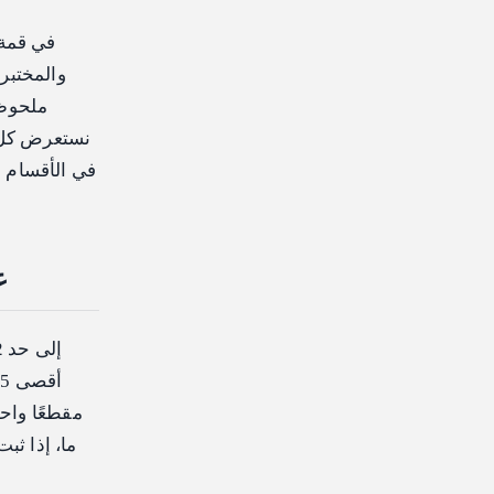
نستعرض كل ت
.5
ما، إذا ثب