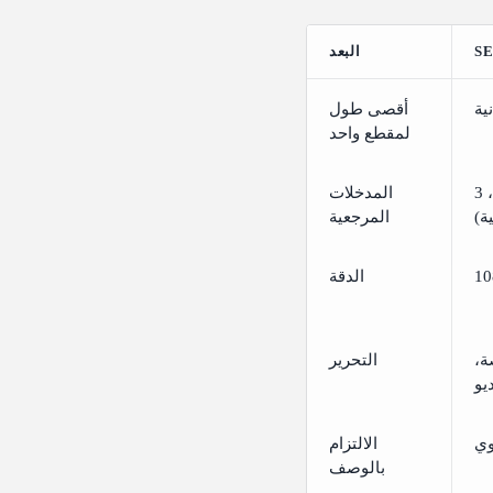
البعد
أقصى طول
لمقطع واحد
حوالي دزينة (حتى 9 صور، 3 فيديوهات، 3
المدخلات
ة)
المرجعية
الدقة
ة،
التحرير
يو
ي
الالتزام
بالوصف