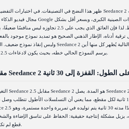
ظهر هذا النضج في التصنيفات. في اختبارات التفضيل الأعمى المس
مجال فيديو الذكاء الاصطناعي، متقدمًا عل
ملحوظ. لذا فإن العائق الذي يجب على 2.5 تجاوزه ليس 
رقية أدناه، الإطار الذهني الصحيح هو تمديد نموذج موجود بالف
وليس إنقاذ نموذج ضعيف. المقاطع الرسمية الثلاثة لـ  2
يرسم النموذج الحالي خطه، بحيث يكون لادعاءات 2.5 شيء ملموس لتتحدى به.
Seedance 2 مقابل Seedance 2 على الطول: القفزة إلى 30 ثانية
التغيير الأكث
أقصى 15 ثانية لكل مقطع، مما يعني أن التسلسلات الأطول تتطلب وصل 
ت، يزيل مشكلة إنتاجية حقيقية: الحفاظ على تناسق الإضاءة والشخ
قطع لم تكن تريده في المقام الأول.