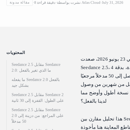
July 31, 2026
Atlas Cloud
نشرت بواسطة
دقيقة قراءة
8
مقالة مدونة
المحتويات
في 23 يونيو 2026، صعدت ByteDance إلى المنصة في مؤتمرها Volcano Engine FORCE واستعرضت
Seedance 2.5 مقابل Seedance
Seedance 2.5، وهو نموذج فيديو يدّعي توليد مقطع كامل مدته 30 ثانية في تمريرة واحدة، بدقة 4K
2.0: ما الذي تغير بالفعل
أصلية، من ما يصل إلى 50 مدخلاً مرجعيًا (The Next Web، يونيو 2026). هذه مجموعة أرقام جادة، وتأتي
ما يفعله Seedance 2.0 بالفعل
من وصول Seedance 2 إلى قمة تصنيفات التفضيل الأعمى المستقلة لفيديو الذكاء
بشكل جيد
 جيلية حقيقية أم مجرد نسخة أطول وأوضح مما
Seedance 2.5 مقابل Seedance 2
لدينا بالفعل؟
على الطول: القفزة إلى 30 ثانية
Seedance 2.5 مقابل Seedance
2.0 على المراجع: من دزينة إلى
هذا تحليل مقارن بين Seedance 2.5 و Seedance 2 مبني على ما هو معروف فعليًا. أدناه، كل رقم من 2.5
50 مدخلاً
ّر بالفعل. المقاطع المعاينة هنا مأخوذة