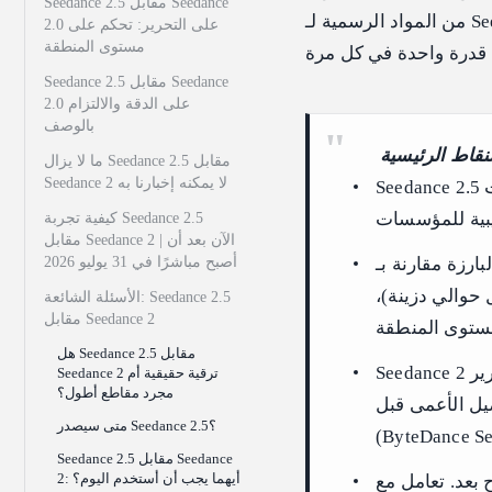
Seedance 2.5 مقابل Seedance
من المواد الرسمية لـ Seedance 2.5 من ByteDance، مع أمثلة رسمية من Seedance 2 موزعة عبر
2.0 على التحرير: تحكم على
مستوى المنطقة
Seedance 2.5 مقابل Seedance
2.0 على الدقة والالتزام
بالوصف
نقاط الرئيسية
ما لا يزال Seedance 2.5 مقابل
Seedance 2 لا يمكنه إخبارنا به
Seedance 2.5 معاين، وليس مُصدَّرًا. حددت ByteDance إطلاقًا عامًا في أوائل يوليو 2026
كيفية تجربة Seedance 2.5
مقابل Seedance 2 | الآن بعد أن
Seed هي طول المقطع الواحد الأطول (يدّعي ~30 ثانية
أصبح مباشرًا في 31 يوليو 2026
ت مرجعية أكثر بكثير (يدّعي ما يصل إلى 50 مقابل حوالي دزينة)،
الأسئلة الشائعة: Seedance 2.5
مقابل Seedance 2
هل Seedance 2.5 مقابل
Seedance 2 ليس ضعيفًا: فهو يقوم بالفعل بتوليد مشترك للصوت والفيديو، وتحرير
Seedance 2 ترقية حقيقية أم
مجرد مقاطع أطول؟
Googl ومختبرات أخرى
متى سيصدر Seedance 2.5؟
Seedance 2.5 مقابل Seedance
2: أيهما يجب أن أستخدم اليوم؟
 لم يُطرح بعد. تعامل مع