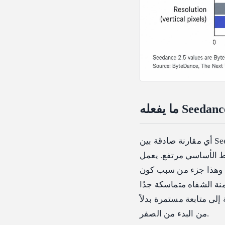
أي مقارنة صادقة بين Seedance 2.5 و Seedance 2.0 يجب أن تبدأ باحترام مدى جودة Seedance 2
مل Seedance 2 ببنية متعددة الوسائط موحدة تولد الصوت
 وهذا جزء من سبب كون
ByteDance Se، يونيو 2026). كما يوفر تحريرًا حقيقيًا:
 متابعة مستمرة بدلاً
من البدء من الصفر.