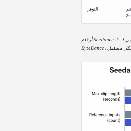
ل عبر fal، أبريل
التوفر
أرقام Seedance 2: الإطلاق الرسمي لـ ByteDance Seed. أرقام Seedance 2.5: ادعاءات معاينة