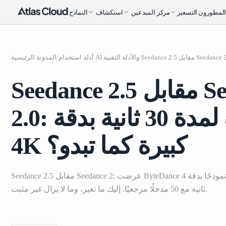
لمطورون
التسعير
مركز المبدعين
استكشاف
النماذج
/
أدلة استخدام AI والأدلة التقنية
/
المدونة
/
الرئيسية
Seedance 2.5 مقابل Seedance
2.0: هل القفزة لمدة 30 ثانية بدقة
4K كبيرة كما تبدو؟
Seedance 2.5 مقابل Seedance 2: عرضت ByteDance للتو نموذجًا بدقة 4K أصلية مدته 30
ثانية مع 50 مدخلًا مرجعيًا. إليك ما تغير، وما لا يزال غير مثبت.