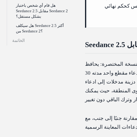
هل قام أي شخص باختبار
Seedance 2.5 مقابل Seedance 2
بشكل مستقل؟
هل سيكلف Seedance 2.5 أكثر
من Seedance 2؟
الخاتمة
 المختصرة: يحافظ Seedance 2.5 على البنية التي جعلت Seedance 2 قويًا ويدفع بقوة على ثلاثة
محاور مهمة في العمل الإنتاجي الحقيقي. يزيد الطول من سقف 15 ثانية إلى ادعاء مقطع واحد مدته 30
دزينة مدخلات إلى ادعاء
وى المنطقة، حيث يمكنك
نب، مع Seedance 2 الذي يعكس النموذج المُصدَّر و Seedance 2.5 الذي