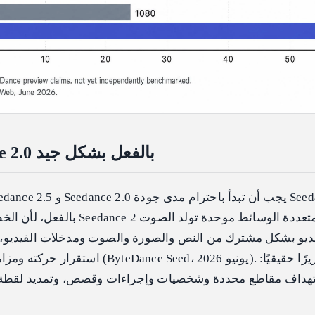
ما يفعله Seedance 2.0 بالفعل بشكل جيد
بالفعل، لأن الخط الأساسي مرتفع. يع
يديو بشكل مشترك من النص والصورة والصوت ومدخلات الفيديو،
استقرار حركته ومزامنة الشفاه متماسكة جدًا (ed
هداف مقاطع محددة وشخصيات وإجراءات وقصص، وتمديد لقطة إلى