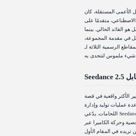
تقلة، كان Seedance 2 في قمة
ى Google والمختبرات الصينية الكبرى، وبسعر أقل بشكل
منافسًا ضعيفًا، بل هو القائد الحالي. بينما
عل في مقدمة المجموعة،
Seedance في الأقسام التالية يُظهر كل منها أين
ر واقعية في قصة Seedance 2.5 مقابل Seedance 2 هو المدة. يصل Seedance 2 إلى حد
عدة عمليات توليد وإدارة
اللحامات. يدّعي Seedance 2.5 مقطعًا واحدًا مدته 30 ثانية يتم توليده في تمريرة واحدة مستمرة، وهو
صية وحركة الكاميرا عبر