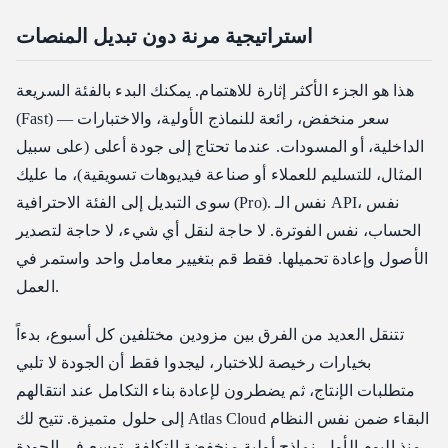
استراتيجية مرنة دون تبديل المنصات
هذا هو الجزء الأكثر إثارة للاهتمام. يمكنك البدء بالفئة السريعة
(Fast) — سعر منخفض، رائعة للنماذج الأولية، والاختبارات
الداخلية، أو المسودات. عندما تحتاج إلى جودة أعلى (على سبيل
المثال، للتسليم للعملاء أو صناعة فيديوهات تسويقية)، ما عليك
سوى التبديل إلى الفئة الاحترافية (Pro). نفس الـ API، نفس
الحساب، نفس الفوترة. لا حاجة لنقل أي شيء، لا حاجة لتصدير
الأصول وإعادة تحميلها. فقط قم بتغيير معامل واحد واستمر في
العمل.
تتنقل العديد من الفرق بين مزودين مختلفين كل أسبوع، بدءاً
بخيارات رخيصة للاختبار، ليجدوا فقط أن الجودة لا تلبي
متطلبات الإنتاج، ثم يضطرون لإعادة بناء التكامل عند انتقالهم
إلى حلول متميزة. تتيح لك Atlas Cloud البقاء ضمن نفس النظام
منذ اليوم الأول. نماذج أولية منخفضة التكلفة، توسع في الجودة