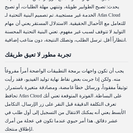
يحدث: تصبح الطوابير طويلة، وتنتهي مهلة الطلبات، أو تصبح
الخدمة غير مستجيبة. تم تصميم البنية التحتية لـ Atlas Cloud
للتعامل مع الأحمال الحقيقية. الاستدلال المستقر يعني أن مهام
التوليد لا تتوقف لسبب غير مفهوم. تعني البنية التحتية المحسنة
انتظاراً أقل. ترسل الطلب، وتصلك النتيجة، دون متاعب إضافية.
تجربة مطور لا تعيق طريقك
يجب أن تكون واجهات برمجة التطبيقات الواضحة أمراً مفروغاً
منه. ولكن إذا جربت بعض نقاط نهاية توليد الفيديو، فقد رأيت
توثيقاً مفقوداً، ورسائل خطأ غامضة، ومصادقة متغيرة باستمرار.
تحافظ Atlas Cloud على البساطة. الفوترة المتوقعة تعني أنك
تعرف التكلفة الدقيقة قبل النقر على زر الإرسال. التكامل
الأبسط يعني أنه يمكنك الانتقال من التسجيل إلى أول طلب في
عشر دقائق. هذا أمر حيوي عندما تكون في عجلة من أمرك
لإطلاق منتجك.