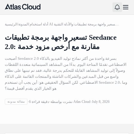
تسعير واجهة برمجة تطبيقات Seedance 2.0: مقارنة مع أرخص مزود خدمة
/
أدلة استخدام AI والأدلة التقنية
/
المدونة
/
الرئيسية
تسعير واجهة برمجة تطبيقات Seedance
2.0: مقارنة مع أرخص مزود خدمة
أصبحت Seedance 2.0 بسرعة واحدة من أكثر نماذج توليد الفيديو بالذكاء
الاصطناعي تقدمًا المتاحة اليوم. بدءًا من المشاهد السينمائية متعددة اللقطات
وصولاً إلى توليد المشاهد القابلة للتحكم بدرجة عالية، فقد تم تبنيها على نطاق
واسع من قبل المبدعين والشركات الناشئة والمنتجات القائمة على الذكاء
الاصطناعي. لكن السؤال الحقيقي هو: أين يجب أن تستخدم Seedance 2.0، وما
هو الخيار الذي يقدم أفضل قيمة؟
تسعير واجهة برمجة تطبيقات Seedance 2.0: مقارنة مع أرخص
July 8, 2026
Atlas Cloud
نشرت بواسطة
دقيقة قراءة
6
مقالة مدونة
مزود خدمة