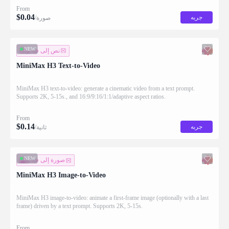
From
$
0.04
جربه
/صورة
NEW
نص إلى فيديو
MiniMax H3 Text-to-Video
MiniMax H3 text-to-video: generate a cinematic video from a text prompt.
Supports 2K, 5-15s., and 16:9/9:16/1:1/adaptive aspect ratios.
From
$
0.14
جربه
/ثانية
NEW
صورة إلى فيديو
MiniMax H3 Image-to-Video
MiniMax H3 image-to-video: animate a first-frame image (optionally with a last
frame) driven by a text prompt. Supports 2K, 5-15s.
From