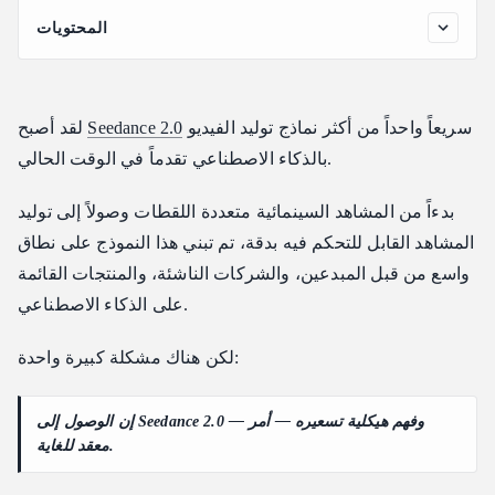
المحتويات
مقارنة الأسعار لكل ثانية (معيارية)
1. شفافية التسعير
سريعاً واحداً من أكثر نماذج توليد الفيديو
Seedance 2.0
لقد أصبح
2. الأداء والقابلية للتوسع
بالذكاء الاصطناعي تقدماً في الوقت الحالي.
3. استراتيجية فئات النموذج
Seedance مقابل نماذج أخرى
بدءاً من المشاهد السينمائية متعددة اللقطات وصولاً إلى توليد
المقايضة الحقيقية
المشاهد القابل للتحكم فيه بدقة، تم تبني هذا النموذج على نطاق
إعادة صياغة القيمة
واسع من قبل المبدعين، والشركات الناشئة، والمنتجات القائمة
على الذكاء الاصطناعي.
لا اشتراك إلزامي
أداء بمستوى المؤسسات دون تعقيدات بيروقراطية
لكن هناك مشكلة كبيرة واحدة:
تجربة مطور لا تعيق طريقك
استراتيجية مرنة دون تبديل المنصات
إن الوصول إلى Seedance 2.0 — وفهم هيكلية تسعيره — أمر
معقد للغاية.
إذا فشل التوليد، هل أدفع أيضاً؟
ما هي الدقة التي يجب أن أستخدمها لفيديوهات المنتجات؟