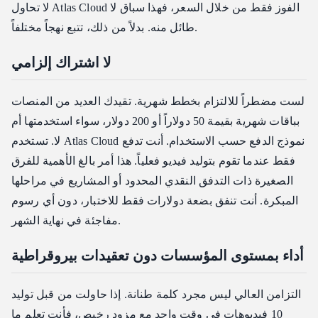
لا تحاول Atlas Cloud الفوز فقط من خلال السعر، فهذا سباق لا
طائل منه. بدلاً من ذلك، تتبع نهجاً مختلفاً.
لا اشتراك إلزامي
لست مضطراً للالتزام بخطط شهرية. تقيدك العديد من المنصات
بباقات شهرية بقيمة 50 دولاراً أو 200 دولار، سواء استخدمتها أم
لا. تستخدم Atlas Cloud نموذج الدفع حسب الاستخدام. أنت تدفع
فقط عندما تقوم بتوليد فيديو فعلياً. هذا أمر بالغ الأهمية للفرق
الصغيرة ذات التدفق النقدي المحدود أو المشاريع في مراحلها
المبكرة. أنت تنفق بضعة دولارات فقط للاختبار، دون أي رسوم
مفاجئة في نهاية الشهر.
أداء بمستوى المؤسسات دون تعقيدات بيروقراطية
التزامن العالي ليس مجرد كلمة طنانة. إذا حاولت من قبل توليد
10 فيديوهات في وقت واحد مع مزود رخيص، فأنت تعلم ما