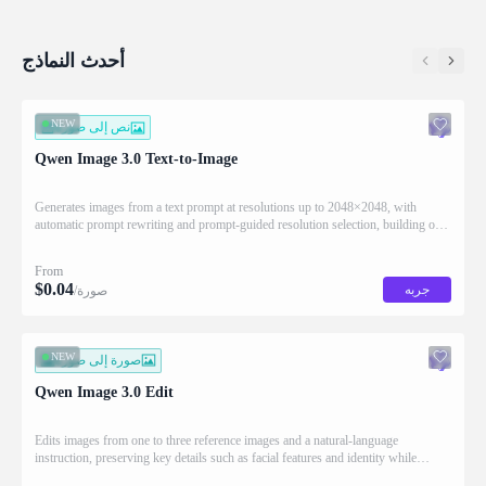
أحدث النماذج
NEW
نص إلى صورة
Qwen Image 3.0 Text-to-Image
Generates images from a text prompt at resolutions up to 2048×2048, with
automatic prompt rewriting and prompt-guided resolution selection, building on
Qwen strength in complex text rendering and precise prompt adherence
From
$
0.04
جربه
/صورة
NEW
صورة إلى صورة
Qwen Image 3.0 Edit
Edits images from one to three reference images and a natural-language
instruction, preserving key details such as facial features and identity while
applying the requested changes