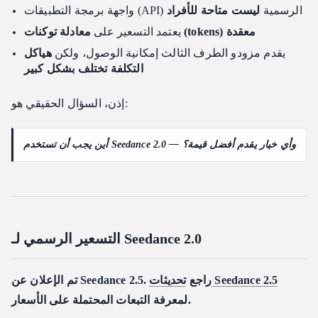
واجهة برمجة التطبيقات (API) الرسمية
ليست متاحة للأفراد
هل يجب علي تقديم فيديو كمدخلات في كل مرة؟
معادلة توكنات (tokens) معقدة
يعتمد التسعير على
ما هو زمن الوصول (Latency) المعتاد لتوليد فيديو مدته 5 ثوانٍ؟
يقدم مزودو الطرف الثالث إمكانية الوصول، ولكن
هياكل
التكلفة تختلف بشكل كبير
إذن، السؤال الحقيقي هو:
أين يجب أن تستخدم Seedance 2.0 — وأي خيار يقدم أفضل قيمة؟
التسعير الرسمي لـ Seedance 2.0
تحديثات Seedance 2.5
تم الإعلان عن Seedance 2.5. راجع
لمعرفة التبعات المحتملة على الأسعار.