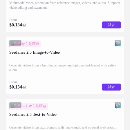
Multimodal video generation from reference images, videos, and audio. Supports
video editing and extension.
From
$
0.134
試す
/秒
NEW
画像から動画
Seedance 2.5 Image-to-Video
Generate videos from a first-frame image (and optional last-frame) with native
audio.
From
$
0.134
試す
/秒
NEW
テキストから動画
Seedance 2.5 Text-to-Video
Generate videos from text prompts with native audio and optional web search.