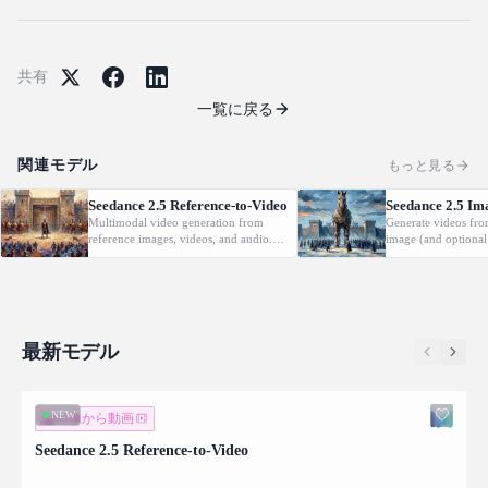
共有
一覧に戻る
関連モデル
もっと見る
Seedance 2.5 Reference-to-Video
Seedance 2.5 Im
Multimodal video generation from
Generate videos fro
reference images, videos, and audio.
image (and optional
Supports video editing and extension.
with native audio.
最新モデル
NEW
画像から動画
Seedance 2.5 Reference-to-Video