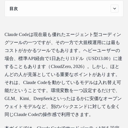
目次
なぜClaude CodeでサードパーティAPIを設定するのか
Claude CodeサードパーティAPI設定の仕組み
Claude Codeは現在最も優れたエージェント型コーディン
Claude CodeサードパーティAPI設定：ステップバイステッ
プ
グツールの一つですが、その一方で大規模運用には最も
ステップ1：APIキーとベースURLの取得
コストがかかるツールでもあります。ヘビーユーザーの
場合、標準API経由で1日あたり13ドル（USD13.00）に達
ステップ2：settings.jsonの編集
することもあります（CloudZero, 2026）。しかし、ほと
ステップ3：目的に合ったモデルを選ぶ
んどの人が見落としている重要なポイントがあります。
ステップ4：設定の検証
それは、Claude Codeを動かしているモデルは入れ替え可
サードパーティAPI設定におけるモデル選択
能だということです。環境変数を一つ設定するだけで、
Claude Codeを超えて：一つの設定で多くのツールを統合
GLM、Kimi、DeepSeekといったはるかに安価なオープン
よくある失敗と回避策
ウェイトモデルなど、別のバックエンドに対しても全く
よくある質問
同じClaude Codeの操作感で利用できます。
Claude CodeのサードパーティAPI設定は難しいですか？