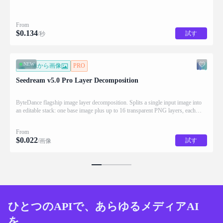
From
$
0.134
試す
/秒
NEW
画像から画像
PRO
Seedream v5.0 Pro Layer Decomposition
ByteDance flagship image layer decomposition. Splits a single input image into
an editable stack: one base image plus up to 16 transparent PNG layers, each
returned with stacking order (z_index), bounding box coordinates, name, and
description for downstream drag/scale/recompose editing.
From
$
0.022
試す
/画像
ひとつのAPIで、あらゆるメディアAI
を。