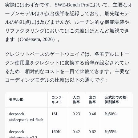
実際にはわずかです。SWE-Bench Proにおいて、主要なオ
ープンモデルは70点台後半を記録しており、最先端モデ
ルの約91点には及びませんが、ルーチン的な機能実装や
リファクタリングにおいてはこの差はほとんど無視でき
ます（Codersera, 2026）。
クレジットベースのゲートウェイでは、各モデルにトー
クン使用量をクレジットに変換する倍率が設定されてい
るため、相対的なコストを一目で比較できます。主要な
コーディングモデルの比較は以下の通りです：
コンテ
入力
出力
公式比での概
モデルID
キスト
倍率
倍率
算削減率
deepseek-
1M
0.23
0.46
約50%
ai/deepseek-v4-flash
deepseek-
160K
0.42
0.62
約55%
ai/deepseek-v3.2