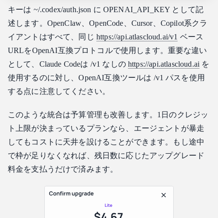
キーは ~/.codex/auth.json に OPENAI_API_KEY として記
述します。OpenClaw、OpenCode、Cursor、Copilot系クラ
イアントはすべて、同じ
https://api.atlascloud.ai/v1
ベース
URLをOpenAI互換プロトコルで使用します。重要な違い
として、Claude Codeは /v1 なしの
https://api.atlascloud.ai
を
使用するのに対し、OpenAI互換ツールは /v1 パスを使用
する点に注意してください。
このような統合は予算管理も改善します。1日のクレジッ
ト上限が決まっているプランなら、エージェントが暴走
してもコストに天井を設けることができます。もし途中
で枠が足りなくなれば、残日数に応じたアップグレード
料金を支払うだけで済みます。