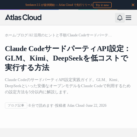
Try it now
Seedance 2.5 が提供開始 — Atlas Cloud で先行リリース
ホーム
/
ブログ
/
AI 活用のヒントと手順
/
Claude CodeサードパーティAPI設定：GLM、Kimi、DeepSeekを低コストで実行する方法
Claude CodeサードパーティAPI設定：
GLM、Kimi、DeepSeekを低コストで
実行する方法
Claude CodeのサードパーティAPI設定実践ガイド。GLM、Kimi、
DeepSeekといった安価なオープンモデルをClaude Codeで利用するため
の設定方法を5分以内に解説します。
Claude CodeサードパーティAPI設定：GLM、Kimi、
8
分で読めます
投稿者
Atlas Cloud
June 22, 2026
ブログ記事
DeepSeekを低コストで実行する方法