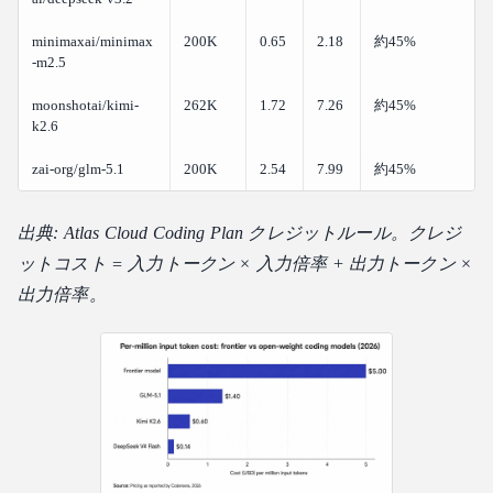
minimaxai/minimax
200K
0.65
2.18
約45%
-m2.5
moonshotai/kimi-
262K
1.72
7.26
約45%
k2.6
zai-org/glm-5.1
200K
2.54
7.99
約45%
出典: Atlas Cloud Coding Plan クレジットルール。クレジ
ットコスト = 入力トークン × 入力倍率 + 出力トークン ×
出力倍率。