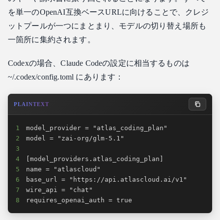
を単一のOpenAI互換ベースURLに向けることで、クレジ
ットプールが一つにまとまり、モデルの切り替え場所も
一箇所に集約されます。
Codexの場合、Claude Codeの設定に相当するものは
~/.codex/config.toml にあります：
PLAINTEXT
1
2
3
4
5
6
7
8
requires_openai_auth = true