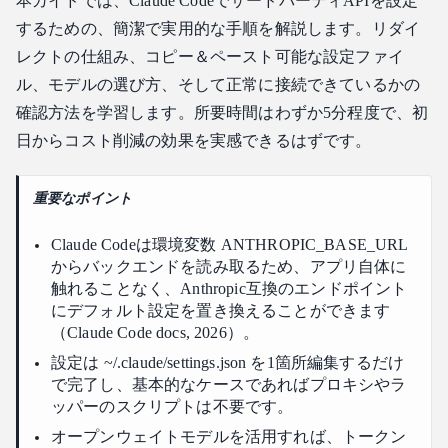
本ガイドでは、Claude CodeでサードパーティAPIを設定
実際にどれくらいコストを節約できますか？
するための、簡潔で実用的な手順を解説します。リダイ
設定後、どのモデルを使うべきですか？
レクトの仕組み、コピー＆ペースト可能な設定ファイ
設定後にすべての機能が動作しますか？
ル、モデルの選び方、そして正常に接続できているかの
Anthropicに戻す場合、設定を解除する必要がありますか？
確認方法を学習します。所要時間はわずか5分程度で、初
結論
日からコスト削減の効果を実感できるはずです。
重要なポイント
Claude Codeは環境変数 ANTHROPIC_BASE_URL
からバックエンドを読み取るため、アプリ自体に
触れることなく、Anthropic互換のエンドポイント
にデフォルト設定を置き換えることができます
（Claude Code docs, 2026）。
設定は ~/.claude/settings.json を1箇所編集するだけ
で完了し、基本的なケースであればプロキシやラ
ッパーのスクリプトは不要です。
オープンウェイトモデルを活用すれば、トークン