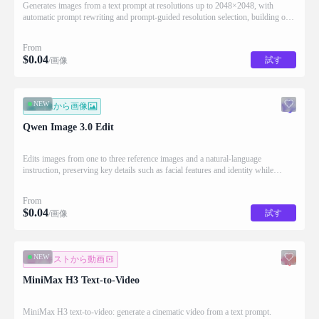
Generates images from a text prompt at resolutions up to 2048×2048, with
automatic prompt rewriting and prompt-guided resolution selection, building on
Qwen strength in complex text rendering and precise prompt adherence
From
$
0.04
試す
/画像
NEW
画像から画像
Qwen Image 3.0 Edit
Edits images from one to three reference images and a natural-language
instruction, preserving key details such as facial features and identity while
applying the requested changes
From
$
0.04
試す
/画像
NEW
テキストから動画
MiniMax H3 Text-to-Video
MiniMax H3 text-to-video: generate a cinematic video from a text prompt.