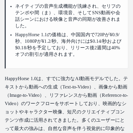
ネイティブの音声生成機能が洗練され、セリフの
テンポや間（ま）、環境音、そしてSNS動画や会
話シーンにおける映像と音声の同期が改善されま
した。
HappyHorse 1.1の価格は、中国国内で720Pが¥0.9/
秒、1080Pが¥1.2/秒。海外向けには$0.14/秒および
$0.18/秒を予定しており、リリース後2週間は40%
オフの割引が適用されます。
HappyHorse 1.0は、すでに強力なAI動画モデルでした。テ
キストから動画への生成（Text-to-Video）、画像から動画
（Image-to-Video）、リファレンスから動画（Reference-to-
Video）のワークフローをサポートしており、映画的なシ
ョットやキャラクター映像、短尺のクリエイティブコン
テンツ作成に活用されてきました。多くのユーザーにと
って最大の強みは、自然な音声を伴う視覚的に印象的な