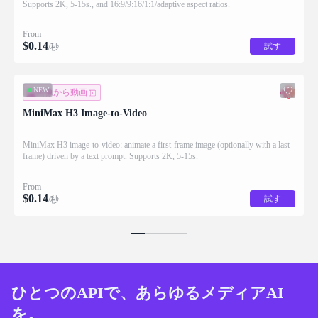
Supports 2K, 5-15s., and 16:9/9:16/1:1/adaptive aspect ratios.
From
$
0.14
試す
/秒
NEW
画像から動画
MiniMax H3 Image-to-Video
MiniMax H3 image-to-video: animate a first-frame image (optionally with a last
frame) driven by a text prompt. Supports 2K, 5-15s.
From
$
0.14
試す
/秒
ひとつのAPIで、あらゆるメディアAI
を。