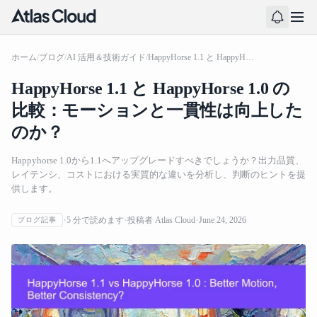
ホーム
/
ブログ
/
AI 活用＆技術ガイド
/
HappyHorse 1.1 と HappyHorse 1.0 の比較：モーションと一貫性は向上したのか？
HappyHorse 1.1 と HappyHorse 1.0 の
比較：モーションと一貫性は向上した
のか？
Happyhorse 1.0から1.1へアップグレードすべきでしょうか？出力品質、
レイテンシ、コストにおける実質的な違いを分析し、判断のヒントを提
供します。
5
分で読めます
投稿者
Atlas Cloud
June 24, 2026
ブログ記事