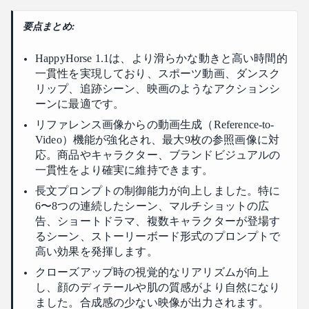
4: 視覚的な質感と人物のクローズアップ
要点まとめ:
5: ネイティブ音声と視覚との協調
HappyHorse 1.1は、より滑らかな動きと高い時間的
HappyHorse 1.1を選ぶべきタイミングは？
一貫性を実現しており、スポーツ動画、ダンスク
リップ、追跡シーン、映画のようなアクションシ
ーンに最適です。
リファレンス画像からの動画生成（Reference-to-
Video）機能が強化され、最大9枚の参照画像に対
応。商品やキャラクター、ブランドビジュアルの
一貫性をより確実に維持できます。
長文プロンプトの制御能力が向上しました。特に
6〜8つの連続したシーン、マルチショットの広
告、ショートドラマ、複数キャラクターが登場す
るシーン、ストーリーボード形式のプロンプトで
高い効果を発揮します。
クローズアップ時の視覚的なリアリズムが向上
し、顔のディテールや肌の質感がより自然になり
ました。合成感の少ない映像が出力されます。