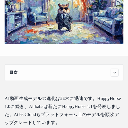
目次
実践テスト：同一プロンプトによるHappyHorse 1.0 vs 1.1
の比較
HappyHorse 1.1 vs HappyHorse 1.0: どこが改善されたの
AI動画生成モデルの進化は非常に迅速です。HappyHorse
か？
1.0に続き、Alibabaは新たにHappyHorse 1.1を発表しまし
1: 動きとダイナミックなパフォーマンス
た。Atlas Cloudもプラットフォーム上のモデルを順次ア
2: リファレンスの一貫性とR2V
ップグレードしています。
3: 長文プロンプトと複雑なシーンの再現