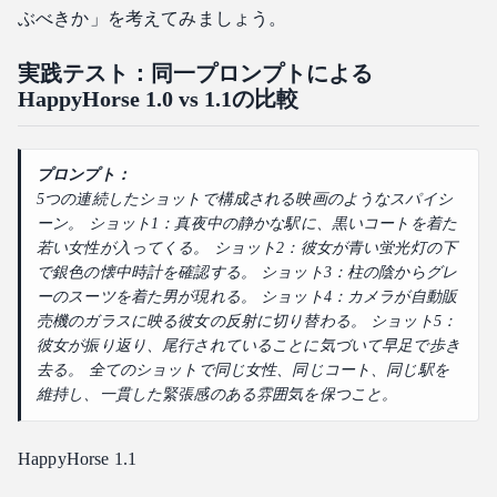
ぶべきか」を考えてみましょう。
実践テスト：同一プロンプトによる
HappyHorse 1.0 vs 1.1の比較
プロンプト：
5つの連続したショットで構成される映画のようなスパイシ
ーン。 ショット1：真夜中の静かな駅に、黒いコートを着た
若い女性が入ってくる。 ショット2：彼女が青い蛍光灯の下
で銀色の懐中時計を確認する。 ショット3：柱の陰からグレ
ーのスーツを着た男が現れる。 ショット4：カメラが自動販
売機のガラスに映る彼女の反射に切り替わる。 ショット5：
彼女が振り返り、尾行されていることに気づいて早足で歩き
去る。 全てのショットで同じ女性、同じコート、同じ駅を
維持し、一貫した緊張感のある雰囲気を保つこと。
HappyHorse 1.1