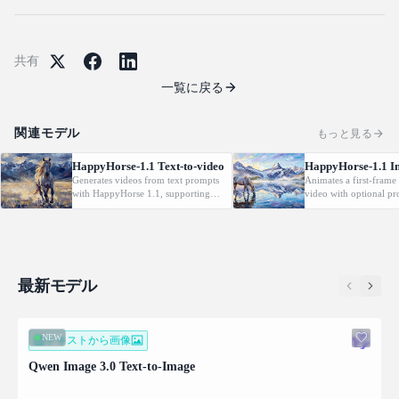
共有
一覧に戻る
関連モデル
もっと見る
HappyHorse-1.1 Text-to-video
HappyHorse-1.1 I
Generates videos from text prompts
Animates a first-frame
with HappyHorse 1.1, supporting
video with optional p
720P or 1080P output, flexible
720P or 1080P output,
aspect ratios, and durations from 3
from 3 to 15 seconds.
to 15 seconds.
最新モデル
NEW
テキストから画像
Qwen Image 3.0 Text-to-Image