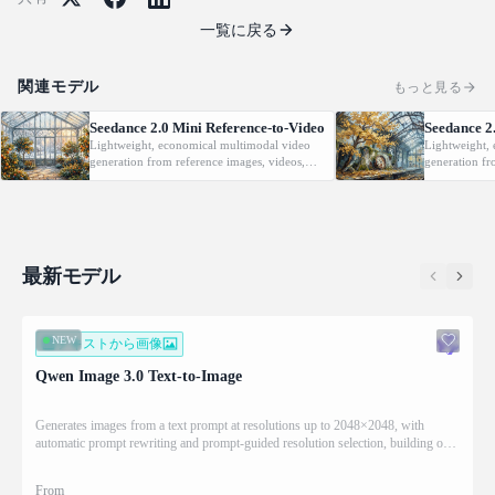
一覧に戻る
関連モデル
もっと見る
Seedance 2.0 Mini Reference-to-Video
Seedance 2
Lightweight, economical multimodal video
Lightweight,
generation from reference images, videos,
generation fr
and audio with native audio.
optional last-
最新モデル
NEW
テキストから画像
Qwen Image 3.0 Text-to-Image
Generates images from a text prompt at resolutions up to 2048×2048, with
automatic prompt rewriting and prompt-guided resolution selection, building on
Qwen strength in complex text rendering and precise prompt adherence
From