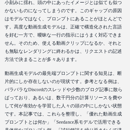
小刻みに揺れ、頭の中にあったイメージとは似ても似つ
よくある質問（FAQ）
かないものになってしまうのです。このギャップの原因
結論
はモデルではなく、プロンプトにあることがほとんどで
す。高度な動画生成モデルは、正確で構造化された言語
を好む一方で、曖昧な一行の指示にはうまく対応できま
せん。そのため、使える動画クリップになるか、それと
も無駄なレンダリングに終わるかは、リクエストの記述
方法で決まることが多々あります。
動画生成モデルの最先端プロンプトに関する知見は、断
片的にしか存在しないのが現状です。参考となる例は、
バラバラなDiscordのスレッドや少数のブログ記事に散ら
ばっており、あるいは、数千円分の計算リソースを費や
して何が有効かを学習した人々の頭の中にしかない状態
です。本記事では、これらを整理し、「優れた動画生成
プロンプトとは何か」「Seedance系モデルで活用できる