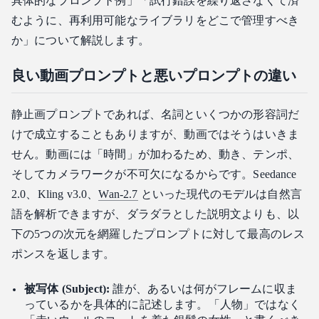
具体的なプロンプト例」「試行錯誤を繰り返さなくて済
むように、再利用可能なライブラリをどこで管理すべき
か」について解説します。
良い動画プロンプトと悪いプロンプトの違い
静止画プロンプトであれば、名詞といくつかの形容詞だ
けで成立することもありますが、動画ではそうはいきま
せん。動画には「時間」が加わるため、動き、テンポ、
そしてカメラワークが不可欠になるからです。Seedance
2.0、Kling v3.0、
Wan-2.7
といった現代のモデルは自然言
語を解析できますが、ダラダラとした説明文よりも、以
下の5つの次元を網羅したプロンプトに対して最高のレス
ポンスを返します。
被写体 (Subject):
誰が、あるいは何がフレームに収ま
っているかを具体的に記述します。「人物」ではなく