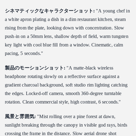
シネマティックなキャラクターショット:
"A young chef in
a white apron plating a dish in a dim restaurant kitchen, steam
rising from the plate, looking down with concentration. Slow
push-in on a 50mm lens, shallow depth of field, warm tungsten
key light with cool blue fill from a window. Cinematic, calm
pacing, 5 seconds."
製品のモーションショット:
"A matte-black wireless
headphone rotating slowly on a reflective surface against a
gradient charcoal background, soft studio rim lighting catching
the edges. Locked-off camera, smooth 360-degree turntable
rotation. Clean commercial style, high contrast, 6 seconds."
風景と雰囲気:
"Mist rolling over a pine forest at dawn,
sunlight breaking through the canopy in visible god rays, birds
crossing the frame in the distance. Slow aerial drone shot