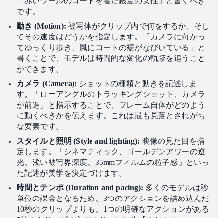
「赤いウールのコートを着た銀髪の女性」と書くべき
です。
動き (Motion):
被写体がクリップ内で何をするか、そし
てその速度はどうかを指定します。「カメラに向かっ
てゆっくり歩き、風にコートの裾がなびいている」と
書くことで、モデルは時間的な変化の軌跡を追うこと
ができます。
カメラ (Camera):
ショットの種類と動きを記述しま
す。「ローアングルのトラッキングショット、カメラ
が前進」と指示することで、フレーム自体がどのよう
に動くべきかを伝えます。これは最も見落とされがち
な要素です。
スタイルと照明 (Style and lighting):
映像の見た目を指
定します。「シネマティック、ゴールデンアワーの逆
光、浅い被写界深度、35mmフィルムの粒子感」といっ
た記述が美学を決定づけます。
時間とテンポ (Duration and pacing):
多くのモデルは秒
単位の課金となるため、3つのアクションを詰め込んだ
10秒のクリップよりも、1つの明確なアクションがある