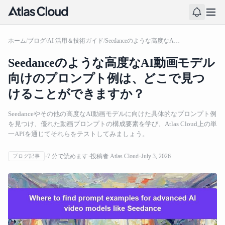
ホーム
/
ブログ
/
AI 活用＆技術ガイド
/
Seedanceのような高度なAI動画モデル向けのプロンプト例は、どこで見つけることができますか？
Seedanceのような高度なAI動画モデル
向けのプロンプト例は、どこで見つ
けることができますか？
Seedanceやその他の高度なAI動画モデルに向けた具体的なプロンプト例
を見つけ、優れた動画プロンプトの構成要素を学び、Atlas Cloud上の単
一APIを通じてそれらをテストしてみましょう。
7
分で読めます
投稿者
Atlas Cloud
July 3, 2026
ブログ記事