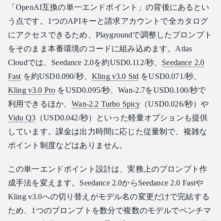
「OpenAI互換の単一エンドポイント」の背後にあるとい
う点です。1つのAPIキーと請求アカウントで全カタログ
にアクセスできるため、Playgroundで調整したプロンプト
をそのまま本番環境のコードに組み込めます。Atlas
Cloudでは、Seedance 2.0を約USD0.112/秒、
Seedance 2.0
Fast
を約USD0.090/秒、
Kling v3.0 Std
をUSD0.071/秒、
Kling v3.0 Pro
をUSD0.095/秒、Wan-2.7をUSD0.100/秒で
利用できるほか、
Wan-2.2 Turbo Spicy
（USD0.026/秒）や
Vidu Q3
（USD0.042/秒）といった軽量オプションも提供
しています。課金は出力時間に応じた従量制で、複雑な
ポイント制度などはありません。
この単一エンドポイント設計は、実務上のプロンプト作
成手法を変えます。Seedance 2.0からSeedance 2.0 Fastや
Kling v3.0への切り替えがモデル名の変更だけで完結する
ため、1つのプロンプトを数分で複数のモデルでベンチマ