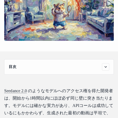
目次
良い動画プロンプトと悪いプロンプトの違い
低品質なクリップを生む一般的なミス
Seedance 2.0
のようなモデルへのアクセス権を得た開発者
Seedance系モデル向けの具体的なプロンプト例
は、開始から1時間以内にほぼ必ず同じ壁に突き当たりま
Atlas Cloudでプロンプトライブラリを活用し、テストを行
す。モデルには確かな実力があり、APIコールは成功して
う方法
いるにもかかわらず、生成された最初の動画は平坦で、
他の動画プロンプトテスト環境との比較