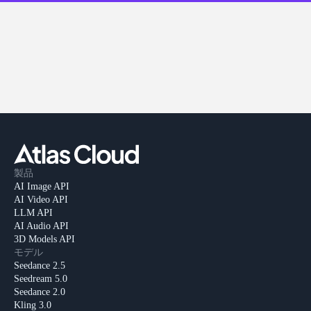
製品
AI Image API
AI Video API
LLM API
AI Audio API
3D Models API
モデル
Seedance 2.5
Seedream 5.0
Seedance 2.0
Kling 3.0