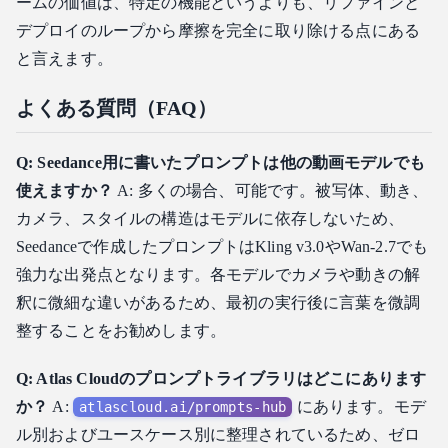
ームの価値は、特定の機能というよりも、リファインと
デプロイのループから摩擦を完全に取り除ける点にある
と言えます。
よくある質問（FAQ）
Q: Seedance用に書いたプロンプトは他の動画モデルでも
使えますか？
A: 多くの場合、可能です。被写体、動き、
カメラ、スタイルの構造はモデルに依存しないため、
Seedanceで作成したプロンプトはKling v3.0やWan-2.7でも
強力な出発点となります。各モデルでカメラや動きの解
釈に微細な違いがあるため、最初の実行後に言葉を微調
整することをお勧めします。
Q: Atlas Cloudのプロンプトライブラリはどこにあります
か？
A:
にあります。モデ
atlascloud.ai/prompts-hub
ル別およびユースケース別に整理されているため、ゼロ