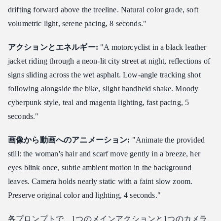
drifting forward above the treeline. Natural color grade, soft
volumetric light, serene pacing, 8 seconds."
アクションとエネルギー:
"A motorcyclist in a black leather
jacket riding through a neon-lit city street at night, reflections of
signs sliding across the wet asphalt. Low-angle tracking shot
following alongside the bike, slight handheld shake. Moody
cyberpunk style, teal and magenta lighting, fast pacing, 5
seconds."
画像から動画へのアニメーション:
"Animate the provided
still: the woman's hair and scarf move gently in a breeze, her
eyes blink once, subtle ambient motion in the background
leaves. Camera holds nearly static with a faint slow zoom.
Preserve original color and lighting, 4 seconds."
各プロンプトで、1つのメインアクションと1つのカメラ