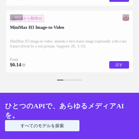
NEW
画像から動画
MiniMax H3 Image-to-Video
MiniMax H3 image-to-video: animate a first-frame image (optionally with a last
frame) driven by a text prompt. Supports 2K, 5-15s.
From
$
0.14
試す
/秒
ひとつのAPIで、あらゆるメディアAI
を。
すべてのモデルを探索