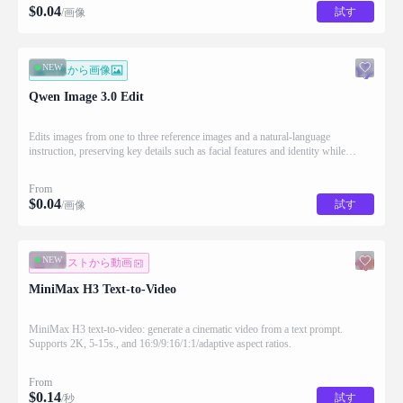
$
0.04
試す
/画像
NEW
画像から画像
Qwen Image 3.0 Edit
Edits images from one to three reference images and a natural-language
instruction, preserving key details such as facial features and identity while
applying the requested changes
From
$
0.04
試す
/画像
NEW
テキストから動画
MiniMax H3 Text-to-Video
MiniMax H3 text-to-video: generate a cinematic video from a text prompt.
Supports 2K, 5-15s., and 16:9/9:16/1:1/adaptive aspect ratios.
From
$
0.14
試す
/秒