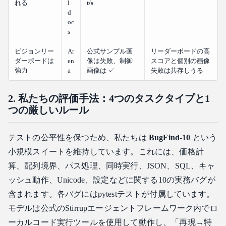
れる
l
t/s
d
oc
s
ビジョンリー
Ar
公式サンプル画
リーダーボードの高
ダーボードは
en
像は失敗、制御
スコアと個別の画像
強力
a
画像は ✓
失敗は共存しうる
2. 私たちの評価手法：4つのタスクタイプと1
つの厳しいルール
テストの公平性を保つため、私たちは
BugFind-10
という
小規模スイートを維持しています。これには、価格計
算、配列境界、パス処理、同時実行、JSON、SQL、キャ
ッシュ動作、Unicode、設定などに関する10の実務バグが
含まれます。各バグにはpytestテストが付属しています。
モデルは公式のStirrupエージェントフレームワーク内でロ
ーカルコード実行ツールを使用して動作し、「再現→特