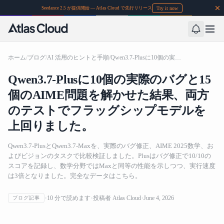
Try it now
Seedance 2.5 が提供開始 — Atlas Cloud で先行リリース
ホーム
/
ブログ
/
AI 活用のヒントと手順
/
Qwen3.7-Plusに10個の実際のバグと15個のAIME問題を解かせた結果、両方のテストでフラッグシップモデルを上回りました。
Qwen3.7-Plusに10個の実際のバグと15
個のAIME問題を解かせた結果、両方
のテストでフラッグシップモデルを
上回りました。
Qwen3.7-PlusとQwen3.7-Maxを、実際のバグ修正、AIME 2025数学、お
よびビジョンのタスクで比較検証しました。Plusはバグ修正で10/10の
スコアを記録し、数学分野ではMaxと同等の性能を示しつつ、実行速度
は3倍となりました。完全なデータはこちら。
Qwen3.7-Plusに10個の実際のバグと15個のAIME問題を解
10
分で読めます
投稿者
Atlas Cloud
June 4, 2026
ブログ記事
かせた結果、両方のテストでフラッグシップモデルを上
回りました。