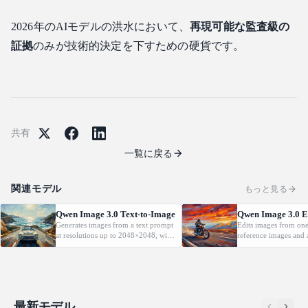
2026年のAIモデルの洪水において、
再現可能な監査級の
証拠
のみが技術的決定を下すための硬貨です。
共有
一覧に戻る
関連モデル
もっと見る
Qwen Image 3.0 Text-to-Image
Qwen Image 3.0 E
Generates images from a text prompt
Edits images from one
at resolutions up to 2048×2048, with
reference images and a
automatic prompt rewriting and
language instruction, 
prompt-guided resolution selection,
key details such as fac
building on Qwen strength in
features and identity 
complex text rendering and precise
applying the requeste
prompt adherence
最新モデル