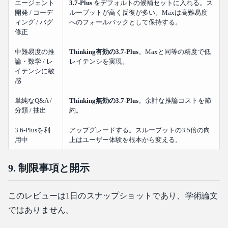
エージェント
3.7-Plus
をデフォルトの候補セットに入れる。ス
開発 / コーデ
ループットが高く反復が多い。Maxは高難易度
ィング / バグ
へのフォールバックとして保持する。
修正
中難易度の推
Thinking有効の3.7-Plus
。Maxと同等の精度で低
論・数学 / レ
レイテンシを実現。
イテンシに敏
感
単純なQ&A /
Thinking無効の3.7-Plus
。余計な推論コストを節
分類 / 抽出
約。
3.6-Plusを利
アップグレードする。スループットの3.5倍の向
用中
上はユーザー体験を根本から変える。
9. 制限事項と開示
このレビューは1日のスナップショットであり、学術論文
ではありません。