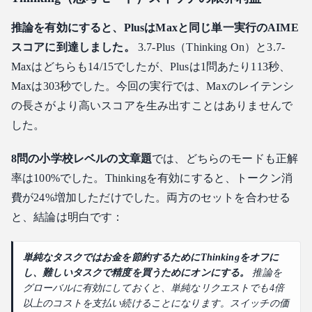
推論を有効にすると、PlusはMaxと同じ単一実行のAIME
スコアに到達しました。
3.7-Plus（Thinking On）と3.7-
Maxはどちらも14/15でしたが、Plusは1問あたり113秒、
Maxは303秒でした。今回の実行では、Maxのレイテンシ
の長さがより高いスコアを生み出すことはありませんで
した。
8問の小学校レベルの文章題
では、どちらのモードも正解
率は100%でした。Thinkingを有効にすると、トークン消
費が24%増加しただけでした。両方のセットを合わせる
と、結論は明白です：
単純なタスクではお金を節約するためにThinkingをオフに
し、難しいタスクで精度を買うためにオンにする。
推論を
グローバルに有効にしておくと、単純なリクエストでも4倍
以上のコストを支払い続けることになります。スイッチの価