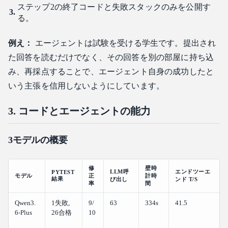
ステップ2の終了コードと失敗スタックのみを公開す
る。
例え：
エージェントは試験を受ける学生です。提出され
た回答を読むだけでなく、その回答を別の部屋に持ち込
み、再採点することで、エージェント自身の成功したと
いう主張を信用しないようにしています。
3. コードとエージェントの能力
3モデルの概要
修
壁時
LLM呼
エンドツーエ
PYTEST
モデル
正
計時
結果
び出し
ンド T/S
率
間
Qwen3.
1失敗,
9/
63
334s
41.5
6-Plus
26合格
10