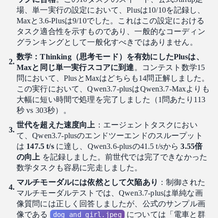
場、単一実行の設定において、Plusは10/10を記録し、
Maxと3.6-Plusは9/10でした。これはこの設定における
タスク適合性を示すものであり、一般的なコーディン
グランキングとして一般化すべきではありません。
数学：Thinking（思考モード）を有効にしたPlusは、
Maxと同じ単一実行スコアに到達
。コンテスト数学15
問において、PlusとMaxはどちらも14問正解しました。
この実行において、Qwen3.7-plusはQwen3.7-Maxよりも
大幅に短い時間で処理を完了しました（1問あたり113
秒 vs 303秒）。
世代を超えた速度向上
：エージェントタスクにおい
て、Qwen3.7-plusのエンドツーエンドのスループット
は
147.5 t/s
に達し、Qwen3.6-plusの41.5 t/sから
3.55倍
の向上
を記録しました。前世代では完了できなかった
数学タスクも容易に完走しました。
マルチモーダルには依然として欠陥あり
：制御された
マルチモーダルテストでは、Qwen3.7-plusは単純な画
像質問には正しく回答しましたが、公式のサンプル画
像である
については「電車と群
dog_and_girl.jpeg