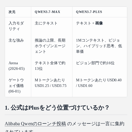
次元
QWEN3.7-MAX
QWEN3.7-PLUS
入力モダ
主にテキスト
テキスト +
画像
リティ
主な強み
推論の上限、長期
1Mコンテキスト、ビジョ
ホライゾンエージ
ン、ハイブリッド思考、低
ェント
単価
Arena
テキスト全体で約
ビジョン部門で約16位
(2026-05)
13位
ゲートウ
Mトークンあたり
Mトークンあたり USD0.40
ェイ価格
USD1.25 / USD3.75
/ USD1.60
(06-01)
1. 公式はPlusをどう位置づけているか？
Alibaba Qwenのローンチ投稿
のメッセージは一言に集約
されています。