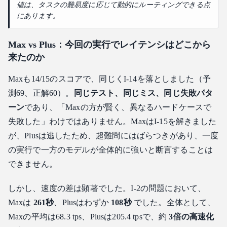
値は、タスクの難易度に応じて動的にルーティングできる点
にあります。
Max vs Plus：今回の実行でレイテンシはどこから
来たのか
Maxも14/15のスコアで、同じくI-14を落としました（予
測69、正解60）。
同じテスト、同じミス、同じ失敗パタ
ーン
であり、「Maxの方が賢く、異なるハードケースで
失敗した」わけではありません。MaxはI-15を解きました
が、Plusは逃したため、超難問にはばらつきがあり、一度
の実行で一方のモデルが全体的に強いと断言することは
できません。
しかし、速度の差は顕著でした。I-2の問題において、
Maxは
261秒
、Plusはわずか
108秒
でした。全体として、
Maxの平均は68.3 tps、Plusは205.4 tpsで、約
3倍の高速化