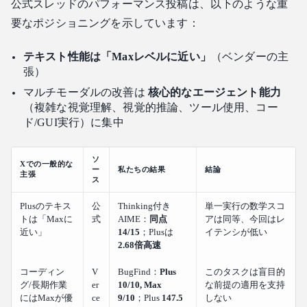
公式スレッドのパフォーマンス投稿は、以下のような重
要なポジショニングを示しています：
テキスト性能は「Maxレベルに近い」
（ベンダーの主
張）
マルチモーダルの改善は
核心的なエージェント能力
（複雑な視覚理解、視覚的推論、ツール使用、コー
ド/GUI実行）に集中
ソ
Xでの一般的な
ー
私たちの結果
結論
主張
ス
Plusのテキス
公
Thinking付き
単一実行の数学スコ
トは「Maxに
式
AIME：
同点
アは同等、今回はレ
近い」
14/15
；Plusは
イテンシが低い
2.68倍高速
コーディン
V
BugFind：
Plus
このタスクは盲目的
グ/長期作業
er
10/10, Max
な前提の適用を支持
にはMaxが優
ce
9/10
；Plus
147.5
しない