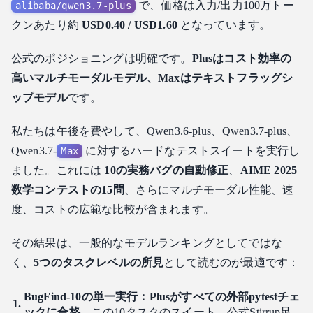
で、価格は入力/出力100万トー
alibaba/qwen3.7-plus
4. 推論と数学：Thinkingモードはコストの決断
クンあたり約
USD0.40 / USD1.60
となっています。
Thinking（思考モード）スイッチの限界利益
Max vs Plus：今回の実行でレイテンシはどこから来たのか
公式のポジショニングは明確です。
Plusはコスト効率の
5. 速度、世代間のギャップ
高いマルチモーダルモデル、Maxはテキストフラッグシ
エージェントのスループット比較
ップモデル
です。
6. マルチモーダル：制御画像は合格、公式サンプルは不
失敗
私たちは午後を費やして、Qwen3.6-plus、Qwen3.7-plus、
Qwen3.7-
に対するハードなテストスイートを実行し
Max
7. コスト：今回の評価ラウンドの費用
ました。これには
10の実務バグの自動修正
、
AIME 2025
8. 開発者向けのモデル選定アドバイス
数学コンテストの15問
、さらにマルチモーダル性能、速
9. 制限事項と開示
度、コストの広範な比較が含まれます。
最終的な注意点
その結果は、一般的なモデルランキングとしてではな
く、
5つのタスクレベルの所見
として読むのが最適です：
BugFind-10の単一実行：Plusがすべての外部pytestチェ
ックに合格
。この10タスクのスイート、公式Stirrup足