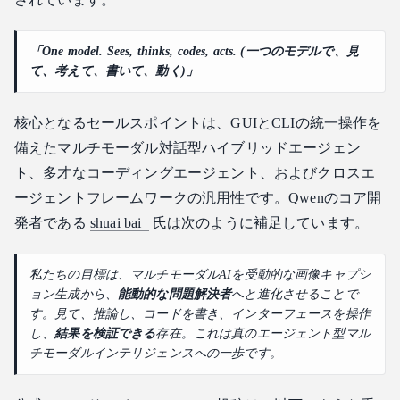
「One model. Sees, thinks, codes, acts. (一つのモデルで、見
て、考えて、書いて、動く)」
核心となるセールスポイントは、GUIとCLIの統一操作を
備えたマルチモーダル対話型ハイブリッドエージェン
ト、多才なコーディングエージェント、およびクロスエ
ージェントフレームワークの汎用性です。Qwenのコア開
発者である
shuai bai_
氏は次のように補足しています。
私たちの目標は、マルチモーダルAIを受動的な画像キャプシ
ョン生成から、
能動的な問題解決者
へと進化させることで
す。見て、推論し、コードを書き、インターフェースを操作
し、
結果を検証できる
存在。これは真のエージェント型マル
チモーダルインテリジェンスへの一歩です。