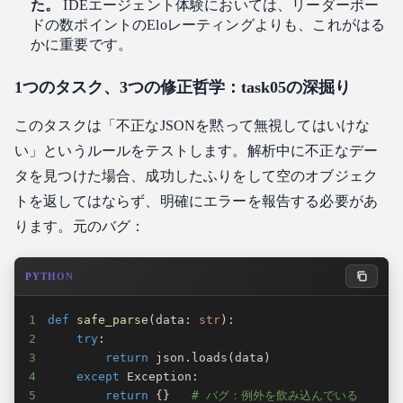
た。
IDEエージェント体験においては、リーダーボー
ドの数ポイントのEloレーティングよりも、これがはる
かに重要です。
1つのタスク、3つの修正哲学：task05の深掘り
このタスクは「不正なJSONを黙って無視してはいけな
い」というルールをテストします。解析中に不正なデー
タを見つけた場合、成功したふりをして空のオブジェク
トを返してはならず、明確にエラーを報告する必要があ
ります。元のバグ：
PYTHON
1
def
safe_parse
(
data
:
str
)
:
2
try
:
3
return
 json
.
loads
(
data
)
4
except
 Exception
:
5
return
{
}
# バグ：例外を飲み込んでいる