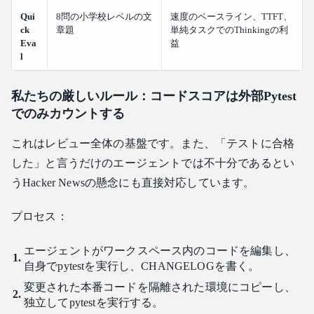
Qui
8問の小学校レベルの文
速度のベースライン、TTFT、
ck
章題
単純タスクでのThinkingの利
Eva
益
l
私たちの厳しいルール：コードスコアは外部Pytest
でのみカウントする
これはレビュー全体の基盤です。また、「テストに合格
した」と言うだけのエージェントでは不十分であるとい
うHacker Newsの懸念にも直接対応しています。
プロセス：
エージェントがワークスペース内のコードを編集し、
自身でpytestを実行し、CHANGELOGを書く。
変更された本番コードを隔離された環境にコピーし、
独立してpytestを実行する。