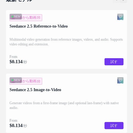
NEW
画像から動画
Seedance 2.5 Reference-to-Video
Multimodal video generation from reference images, videos, and audio. Supports
video editing and extension.
From
$
0.134
試す
/秒
NEW
画像から動画
Seedance 2.5 Image-to-Video
Generate videos from a first-frame image (and optional last-frame) with native
audio.
From
$
0.134
試す
/秒