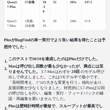
Qwen3.
27合格
10
52
205s
147.5
7-Plus
/1
0
Qwen3.
1失敗,
9/
20
249s
51.8
7-Max
26合格
10
PlusがBugFindの単一実行でより良い結果を得たことは予
想外でした：
このテストで10/10を達成したのはPlusだけでした。
Maxは呼び出し回数が最も少なかったが、満点には至
りませんでした。
3.7-Maxはわずか
20回
のモデル呼び
出しで停止しました。これは3モデル中で最小です。
「長時間考え、1つの大きな変更を行う」傾向があり、
反復回数が少なくなりました。対照的に3.7-Plusは52回
の呼び出しを行い、編集・実行・フィードバックの確
認・再編集を厭いませんでした。
Plusは壁時計時間が最短で、スループットが最高でし