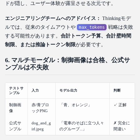
ドが隠し、ユーザー体験が露呈させる次元です。
エンジニアリングチームへのアドバイス：
Thinkingモデ
ルでは、従来のタイムアウトや
戦略は失敗
max_tokens
する可能性があります。
合計トークン予算、合計壁時間
制限、または推論トークン制限
が必要です。
6. マルチモーダル：制御画像は合格、公式サ
ンプルは不失敗
テストサ
入力
モデル出力
判断
ンプル
制御画
赤/青ブロ
「青、オレンジ」
✓ 正解
像
ックPNG
公式サ
dog_and_g
「電車のそばに立つ人々
✗ 完全に
ンプル
irl.jpeg
のグループ...」
間違い