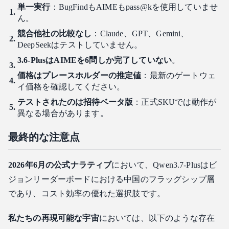
単一実行
：BugFindもAIMEもpass@kを使用していませ
ん。
競合他社の比較なし
：Claude、GPT、Gemini、
DeepSeekはテストしていません。
3.6-PlusはAIMEを6問しか完了していない
。
価格はプレースホルダーの推定値
：最新のゲートウェ
イ価格を確認してください。
テストされたのは招待ベータ版
：正式SKUでは動作が
異なる場合があります。
最終的な注意点
2026年6月の公式ナラティブ
において、Qwen3.7-Plusはビ
ジョンリーダーボードにおける中国のフラッグシップ層
であり、コスト効率の優れた選択肢です。
私たちの再現可能な宇宙
においては、以下のような存在