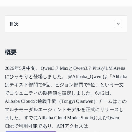
目次
概要
0. モデル能力とリーダーボードの背景
概要
1. 公式はPlusをどう位置づけているか？
2. 私たちの評価手法：4つのタスクタイプと1つの厳しい
ルール
2026年5月中旬、Qwen3.7-MaxとQwen3.7-PlusがLM Arena
なぜ独自のテストスイートを構築するのか？
にひっそりと登場しました。
@Alibaba_Qwen
は「Alibaba
はテキスト部門で6位、ビジョン部門で5位」という一文
4つのテストタスク
でコミュニティの期待値を設定しました。6月2日、
私たちの厳しいルール：コードスコアは外部Pytestでのみカ
ウントする
Alibaba Cloudの通義千問（Tongyi Qianwen）チームはこの
3. コードとエージェントの能力
マルチモーダルエージェントモデルを正式にリリースし
3モデルの概要
ました。すでにAlibaba Cloud Model StudioおよびQwen
Chatで利用可能であり、APIアクセスは
1つのタスク、3つの修正哲学：task05の深掘り