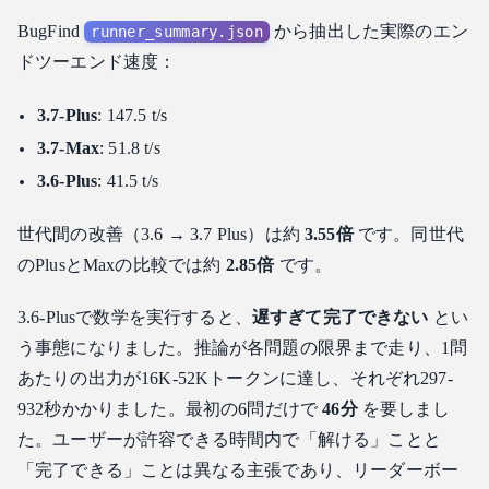
BugFind
から抽出した実際のエン
runner_summary.json
ドツーエンド速度：
3.7-Plus
: 147.5 t/s
3.7-Max
: 51.8 t/s
3.6-Plus
: 41.5 t/s
世代間の改善（3.6 → 3.7 Plus）は約
3.55倍
です。同世代
のPlusとMaxの比較では約
2.85倍
です。
3.6-Plusで数学を実行すると、
遅すぎて完了できない
とい
う事態になりました。推論が各問題の限界まで走り、1問
あたりの出力が16K-52Kトークンに達し、それぞれ297-
932秒かかりました。最初の6問だけで
46分
を要しまし
た。ユーザーが許容できる時間内で「解ける」ことと
「完了できる」ことは異なる主張であり、リーダーボー