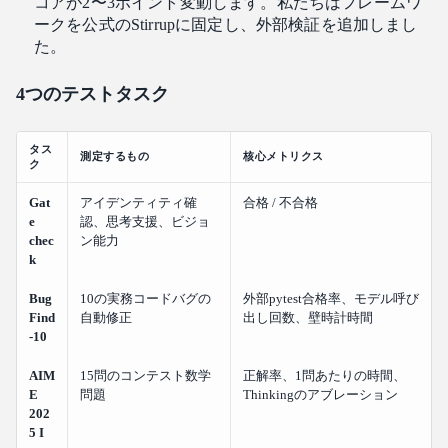
コアが2〜3ポイント変動します。私たちはフレームワ
ークを公式のStirrupに固定し、外部検証を追加しまし
た。
4つのテストタスク
タス
測定するもの
核心メトリクス
ク
Gat
アイデンティティ確
合格 / 不合格
e
認、思考支援、ビジョ
chec
ン能力
k
Bug
10の実務コードバグの
外部pytest合格率、モデル呼び
Find
自動修正
出し回数、壁時計時間
-10
AIM
15問のコンテスト数学
正解率、1問あたりの時間、
E
問題
Thinkingのアブレーション
202
5 I