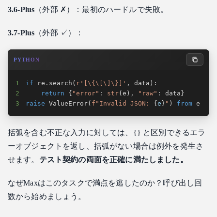
3.6-Plus
（外部 ✗）：最初のハードルで失敗。
3.7-Plus
（外部 ✓）：
PYTHON
1
if
 re
.
search
(
r'[\{\[\]\}]'
,
 data
)
:
2
return
{
"error"
:
str
(
e
)
,
"raw"
:
 data
}
3
raise
 ValueError
(
f"Invalid JSON: 
{
e
}
"
)
from
 e
括弧を含む不正な入力に対しては、{} と区別できるエラ
ーオブジェクトを返し、括弧がない場合は例外を発生さ
せます。
テスト契約の両面を正確に満たしました。
なぜMaxはこのタスクで満点を逃したのか？呼び出し回
数から始めましょう。