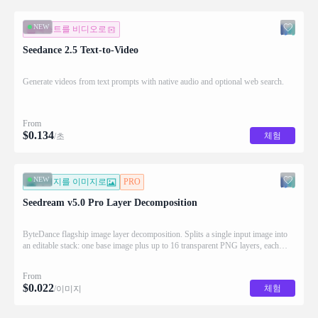
NEW
텍스트를 비디오로
Seedance 2.5 Text-to-Video
Generate videos from text prompts with native audio and optional web search.
From
$
0.134
체험
/초
NEW
이미지를 이미지로
PRO
Seedream v5.0 Pro Layer Decomposition
ByteDance flagship image layer decomposition. Splits a single input image into
an editable stack: one base image plus up to 16 transparent PNG layers, each
returned with stacking order (z_index), bounding box coordinates, name, and
description for downstream drag/scale/recompose editing.
From
$
0.022
체험
/이미지