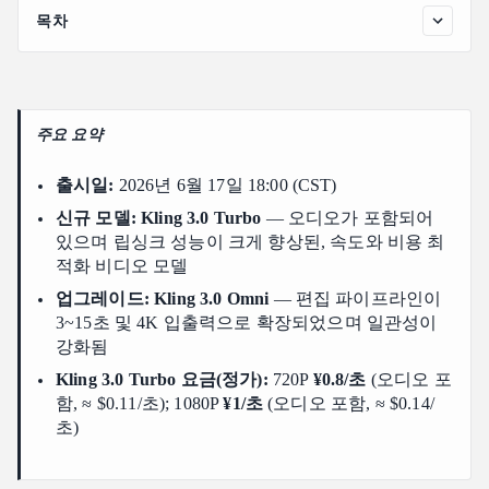
목차
6월 17일 변경 사항
Kling 3.0 Turbo: 더 빠르고 저렴하며 오디오까지 포함
Kling 3.0 Turbo 요금
주요 요약
Kling 3.0 Omni 업그레이드: 더 긴 영상과 4K, 더욱 정교해
진 편집
출시일:
2026년 6월 17일 18:00 (CST)
Kling 3.0 Turbo vs Omni 업그레이드: 선택 가이드
신규 모델: Kling 3.0 Turbo
— 오디오가 포함되어
있으며 립싱크 성능이 크게 향상된, 속도와 비용 최
Kling 3.0 Turbo API 이용 방법
적화 비디오 모델
자주 묻는 질문
업그레이드: Kling 3.0 Omni
— 편집 파이프라인이
3~15초 및 4K 입출력으로 확장되었으며 일관성이
강화됨
Kling 3.0 Turbo 요금(정가):
720P
¥0.8/초
(오디오 포
함, ≈ $0.11/초); 1080P
¥1/초
(오디오 포함, ≈ $0.14/
초)