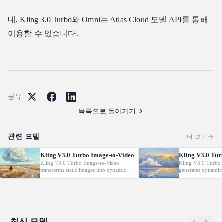
네, Kling 3.0 Turbo와 Omni는 Atlas Cloud 모델 API를 통해
이용할 수 있습니다.
공유
목록으로 돌아가기
관련 모델
더 보기
Kling V3.0 Turbo Image-to-Video
Kling V3.0 Tur
Kling V3.0 Turbo Image-to-Video
Kling V3.0 Turbo 
transforms static images into dynamic
generates dynamic
cinematic videos using MVL technology.
from text prompt
Supports first/last frame control and
technology. Support
audio generation.
control and audio 
최신 모델