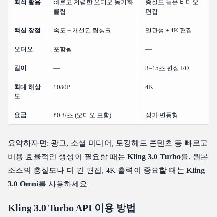
최적 활용
빠르고 저렴한 오디오 동기화
충실도 높은 비디오
클립
편집
핵심 장점
속도 + 개선된 립싱크
일관성 + 4K 편집
오디오
포함됨
—
길이
—
3–15초 편집 I/O
최대 해상
1080P
4K
도
요금
¥0.8/초 (오디오 포함)
정가 변동형
요약하자면: 광고, 소셜 미디어, 토킹헤드 콘텐츠 등 빠르고
비용 효율적인 생성이 필요할 때는
Kling 3.0 Turbo
를, 원본
소스의 충실도나 더 긴 편집, 4K 출력이 중요할 때는
Kling
3.0 Omni
를 사용하세요.
Kling 3.0 Turbo API 이용 방법