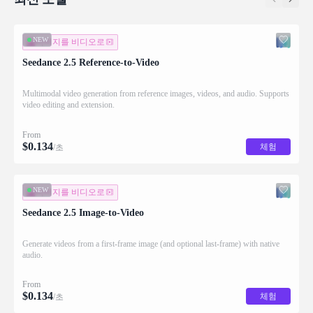
NEW
이미지를 비디오로
Seedance 2.5 Reference-to-Video
Multimodal video generation from reference images, videos, and audio. Supports
video editing and extension.
From
$
0.134
체험
/초
NEW
이미지를 비디오로
Seedance 2.5 Image-to-Video
Generate videos from a first-frame image (and optional last-frame) with native
audio.
From
$
0.134
체험
/초