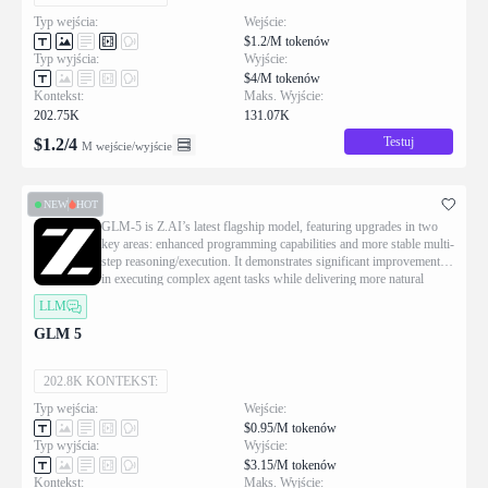
Typ wejścia:
Wejście:
$1.2/M tokenów
Typ wyjścia:
Wyjście:
$4/M tokenów
Kontekst:
Maks. Wyjście:
202.75K
131.07K
Testuj
$
1.2
/
4
M wejście/wyjście
NEW
HOT
GLM-5 is Z.AI’s latest flagship model, featuring upgrades in two
key areas: enhanced programming capabilities and more stable multi-
step reasoning/execution. It demonstrates significant improvements
in executing complex agent tasks while delivering more natural
conversational experiences and superior front-end aesthetics.
LLM
GLM 5
202.8K KONTEKST:
Typ wejścia:
Wejście:
$0.95/M tokenów
Typ wyjścia:
Wyjście:
$3.15/M tokenów
Kontekst:
Maks. Wyjście: