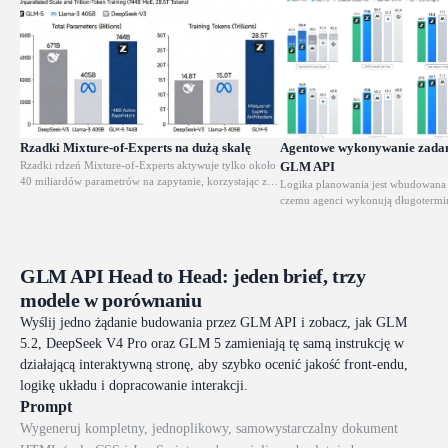
Rzadki Mixture-of-Experts na dużą skalę
Agentowe wykonywanie zada
Rzadki rdzeń Mixture-of-Experts aktywuje tylko około
GLM API
40 miliardów parametrów na zapytanie, korzystając ze
Logika planowania jest wbudowana
znacznie większej puli ekspertów. Efektem jest głęboka
czemu agenci wykonują długotermi
wiedza i precyzyjne przywoływanie informacji bez
zadania bez zbaczania z kursu. Ta s
kosztu modelu gęstego przy każdym wywołaniu.
się w zautomatyzowanym tworzeni
pipeline’ach badawczych i przepływ
zachowują spójność przez wiele kr
GLM API Head to Head: jeden brief, trzy
modele w porównaniu
Wyślij jedno żądanie budowania przez GLM API i zobacz, jak GLM
5.2, DeepSeek V4 Pro oraz GLM 5 zamieniają tę samą instrukcję w
działającą interaktywną stronę, aby szybko ocenić jakość front-endu,
logikę układu i dopracowanie interakcji.
Prompt
Wygeneruj kompletny, jednoplikowy, samowystarczalny dokument