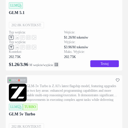
conversational experiences and superior front-end aesthetics.
LLM
GLM 5.1
202.8K KONTEKST:
Typ wejścia:
Wejście:
$1.26/M tokenów
Typ wyjścia:
Wyjście:
$3.96/M tokenów
Kontekst:
Maks. Wyjście:
202.75K
202.75K
Testuj
$
1.26
/
3.96
M wejście/wyjście
NEW
HOT
GLM-5v Turbo is Z.AI’s latest flagship model, featuring upgrades
in two key areas: enhanced programming capabilities and more
stable multi-step reasoning/execution. It demonstrates significant
improvements in executing complex agent tasks while delivering
more natural conversational experiences and superior front-end
LLM
TURBO
aesthetics.
GLM 5v Turbo
202.8K KONTEKST: