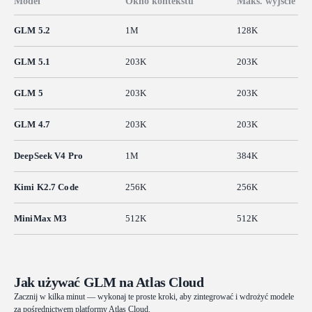
Model
Okno kontekstu
Maks. wyjście
GLM 5.2
1M
128K
GLM 5.1
203K
203K
GLM 5
203K
203K
GLM 4.7
203K
203K
DeepSeek V4 Pro
1M
384K
Kimi K2.7 Code
256K
256K
MiniMax M3
512K
512K
Jak używać GLM na Atlas Cloud
Zacznij w kilka minut — wykonaj te proste kroki, aby zintegrować i wdrożyć modele
za pośrednictwem platformy Atlas Cloud.