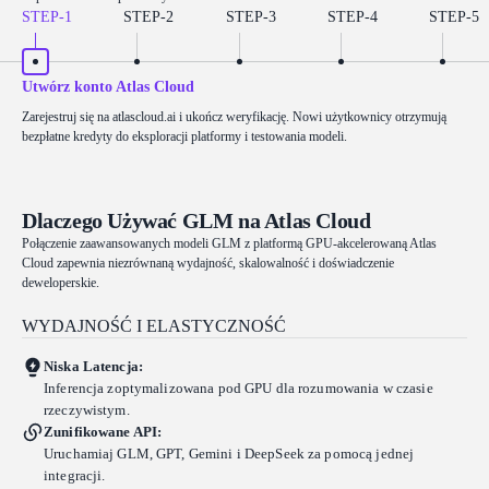
STEP-
1
STEP-
2
STEP-
3
STEP-
4
STEP-
5
Utwórz konto Atlas Cloud
Zarejestruj się na atlascloud.ai i ukończ weryfikację. Nowi użytkownicy otrzymują
bezpłatne kredyty do eksploracji platformy i testowania modeli.
Dlaczego Używać GLM na Atlas Cloud
Połączenie zaawansowanych modeli GLM z platformą GPU-akcelerowaną Atlas
Cloud zapewnia niezrównaną wydajność, skalowalność i doświadczenie
deweloperskie.
WYDAJNOŚĆ I ELASTYCZNOŚĆ
Niska Latencja:
Inferencja zoptymalizowana pod GPU dla rozumowania w czasie
rzeczywistym.
Zunifikowane API:
Uruchamiaj GLM, GPT, Gemini i DeepSeek za pomocą jednej
integracji.