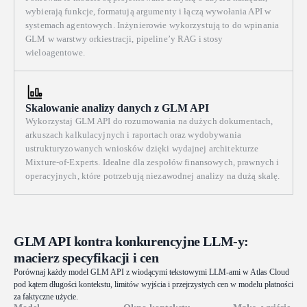
też odblokować/wznowić AudioContext. Priorytetem są ścisła
wybierają funkcje, formatują argumenty i łączą wywołania API w
synchronizacja audio-wideo, płynna animacja playheada i impulsów w
systemach agentowych. Inżynierowie wykorzystują to do wpinania
60fps oraz naprawdę satysfakcjonujący, muzyczny efekt od razu po
GLM w warstwy orkiestracji, pipeline’y RAG i stosy
uruchomieniu.
wieloagentowe.
Skalowanie analizy danych z GLM API
Wykorzystaj GLM API do rozumowania na dużych dokumentach,
arkuszach kalkulacyjnych i raportach oraz wydobywania
ustrukturyzowanych wniosków dzięki wydajnej architekturze
Mixture-of-Experts. Idealne dla zespołów finansowych, prawnych i
operacyjnych, które potrzebują niezawodnej analizy na dużą skalę.
GLM API kontra konkurencyjne LLM-y:
macierz specyfikacji i cen
Porównaj każdy model GLM API z wiodącymi tekstowymi LLM-ami w Atlas Cloud
pod kątem długości kontekstu, limitów wyjścia i przejrzystych cen w modelu płatności
za faktyczne użycie.