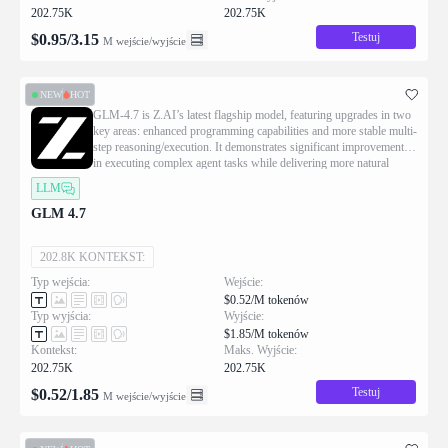
202.75K
202.75K
Testuj
$
0.95
/
3.15
M wejście/wyjście
NEW
HOT
GLM-4.7 is Z.AI’s latest flagship model, featuring upgrades in two
key areas: enhanced programming capabilities and more stable multi-
step reasoning/execution. It demonstrates significant improvements
in executing complex agent tasks while delivering more natural
conversational experiences and superior front-end aesthetics.
LLM
GLM 4.7
202.8K KONTEKST:
Typ wejścia:
Wejście:
$0.52/M tokenów
Typ wyjścia:
Wyjście:
$1.85/M tokenów
Kontekst:
Maks. Wyjście:
202.75K
202.75K
Testuj
$
0.52
/
1.85
M wejście/wyjście