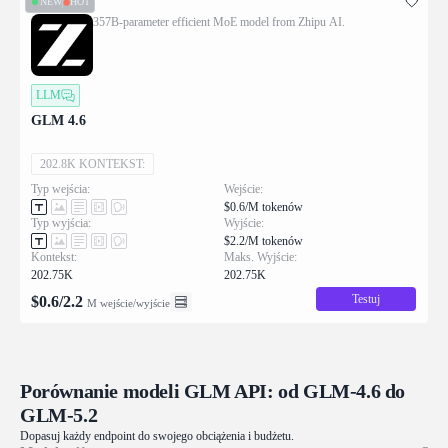
NEW
HOT
357B-parameter efficient MoE model from Zhipu AI.
LLM
GLM 4.6
202.8K KONTEKST:
Typ wejścia:
Wejście:
$0.6/M tokenów
Typ wyjścia:
Wyjście:
$2.2/M tokenów
Kontekst:
Maks. Wyjście:
202.75K
202.75K
Testuj
$
0.6
/
2.2
M wejście/wyjście
Porównanie modeli GLM API: od GLM-4.6 do
GLM-5.2
Dopasuj każdy endpoint do swojego obciążenia i budżetu.