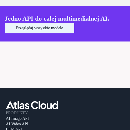
dziś.
Jedno API do całej multimedialnej AI.
Przeglądaj wszystkie modele
PRODUKTY
AI Image API
AI Video API
LLM API