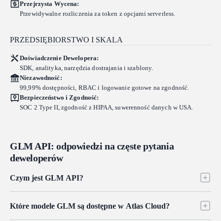
Przejrzysta Wycena:
Przewidywalne rozliczenia za token z opcjami serverless.
PRZEDSIĘBIORSTWO I SKALA
Doświadczenie Dewelopera:
SDK, analityka, narzędzia dostrajania i szablony.
Niezawodność:
99,99% dostępności, RBAC i logowanie gotowe na zgodność.
Bezpieczeństwo i Zgodność:
SOC 2 Type II, zgodność z HIPAA, suwerenność danych w USA.
GLM API: odpowiedzi na częste pytania
deweloperów
Czym jest GLM API?
GLM API zapewnia deweloperom dostęp do serii GLM
Które modele GLM są dostępne w Atlas Cloud?
otwartowagowych dużych modeli językowych Z.ai (Zhipu AI), w tym
GLM-5.2, GLM-5, GLM-4.7 i GLM-4.6. Modele te zaprojektowano