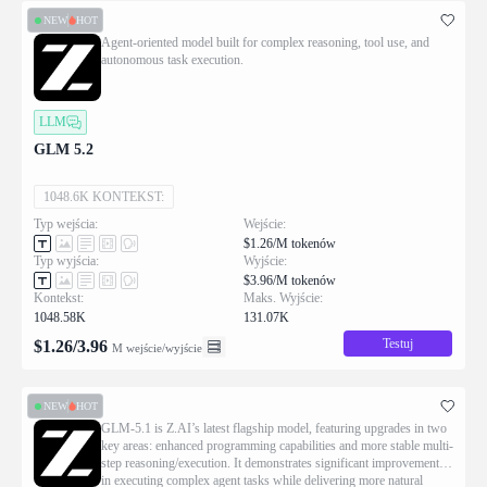
NEW
HOT
Agent-oriented model built for complex reasoning, tool use, and
autonomous task execution.
LLM
GLM 5.2
1048.6K KONTEKST:
Typ wejścia:
Wejście:
$1.26/M tokenów
Typ wyjścia:
Wyjście:
$3.96/M tokenów
Kontekst:
Maks. Wyjście:
1048.58K
131.07K
Testuj
$
1.26
/
3.96
M wejście/wyjście
NEW
HOT
GLM-5.1 is Z.AI’s latest flagship model, featuring upgrades in two
key areas: enhanced programming capabilities and more stable multi-
step reasoning/execution. It demonstrates significant improvements
in executing complex agent tasks while delivering more natural