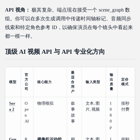
API 视角：
极其复杂。端点现在接受一个 scene_graph 数
组。你可以在多次生成调用中传递时间轴标记、音频同步
线索和特定角色参考 ID，以确保演员在每个镜头中看起来
都一模一样。
顶级 AI 视频 API 与 API 专业化方向
最
官
输
适
方
出
定价
模型
核心能力
合
输入类型
公
质
模式
用
司
量
户
Sor
O
物理模拟
叙
文本, 图
1
按秒
a 2
pe
事
片, 视频
0
付费
n
故
8
AI
事
0
p
Gen
R
摄像机运动控
精
文本, 图
1
按秒