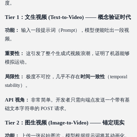
度。
风格与审美锁定
提示词语言正在演变为导演语言
Tier 1：文生视频 (Text-to-Video) —— 概念验证时代
商业化与应用
功能：
输入一段提示词（Prompt），模型便能吐出一段视
营销与广告团队
频。
电子商务与零售
游戏工作室与交互媒体
重要性：
这引发了整个生成式视频浪潮，证明了机器能够
独立电影制片人与内容创作者
模拟运动。
新闻媒体与出版商
局限性：
极度不可控，几乎不存在
时间一致性
（temporal
教育科技与培训平台
stability）。
SaaS 开发者与平台构建者
开发者集成模式
API 视角：
非常简单。开发者只需向端点发送一个带有基
异步优先架构
础文本字符串的 POST 请求。
Webhook vs. 轮询 (Polling)
Tier 2：图生视频 (Image-to-Video) —— 锚定现实
模型链式管道
错误处理与重试策略
功能：
上传一张起始图片，模型根据提示词将其动画化。