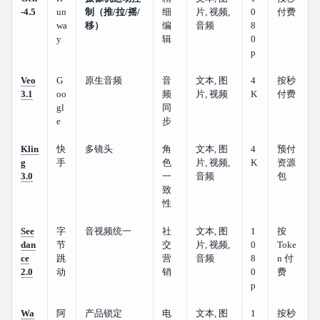
-4.5
un
制（推/拉/摇/
细
片, 视频,
0
付费
wa
移）
编
音频
8
y
辑
0
p
Veo
G
原生音频
音
文本, 图
4
按秒
3.1
oo
频
片, 视频
K
付费
gl
同
e
步
Klin
快
多镜头
角
文本, 图
4
预付
g
手
色
片, 视频,
K
资源
3.0
一
音频
包
致
性
See
字
音视频统一
社
文本, 图
1
按
dan
节
交
片, 视频,
0
Toke
ce
跳
营
音频
8
n 付
2.0
动
销
0
费
p
Wa
阿
产品锁定
电
文本, 图
1
按秒