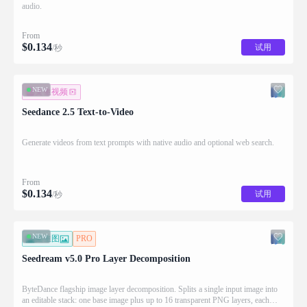
audio.
From
$
0.134
试用
/秒
NEW
文生视频
Seedance 2.5 Text-to-Video
Generate videos from text prompts with native audio and optional web search.
From
$
0.134
试用
/秒
NEW
图生图
PRO
Seedream v5.0 Pro Layer Decomposition
ByteDance flagship image layer decomposition. Splits a single input image into
an editable stack: one base image plus up to 16 transparent PNG layers, each