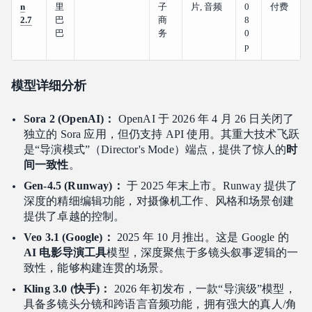
n
里
子
片, 音频
0
付费
2.7
巴
商
8
巴
务
0
p
模型详细分析
Sora 2 (OpenAI)：
OpenAI 于 2026 年 4 月 26 日关闭了
独立的 Sora 应用，但仍支持 API 使用。其重大技术飞跃
是“导演模式”（Director's Mode）端点，提供了惊人的
时
间一致性
。
Gen-4.5 (Runway)：
于 2025 年末上市。Runway 提供了
深度的精细编辑功能，对摄像机工作、风格和场景创建
提供了卓越的控制。
Veo 3.1 (Google)：
2025 年 10 月推出。这是 Google 的
AI 电影导演工具
模型，深度聚焦于多镜头叙事逻辑的一
致性，能够构建连贯的场景。
Kling 3.0 (快手)：
2026 年初发布，一款“导演级”模型，
具备多镜头分镜和跨语言音频功能，拥有强大的真人/角