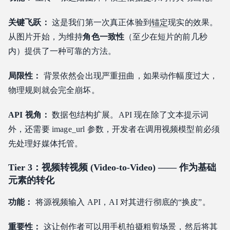
成本与延迟优化
关键飞跃：
这是我们第一次真正体验到
锚定
现实的效果。
批量处理
从图片开始，为维持
角色一致性
（至少在短片的前几秒
什么是第三方 API 提供商？
内）提供了一种可靠的方法。
总结：作为战略的第三方 API 提供商平台
常见问题解答
局限性：
背景依然会出现严重扭曲，如果动作幅度过大，
物理规则就会完全崩坏。
2026 年哪些 AI 视频 API 提供最好的电影级控制？
我该如何为我的应用程序选择合适的 AI 视频 API？
API 视角：
数据包结构扩展。API 现在除了文本提示词
我们能使用 AI API 将普通视频转换为电影级视频吗？
外，还需要 image_url 参数，开发者在调用视频模型前必须
先处理好媒体托管。
Tier 3：视频转视频 (Video-to-Video) —— 作为基础
元素的转化
功能：
将源视频输入 API，AI 对其进行彻底的“换皮”。
重要性：
这让创作者可以用手机拍摄粗剪场景，然后将其