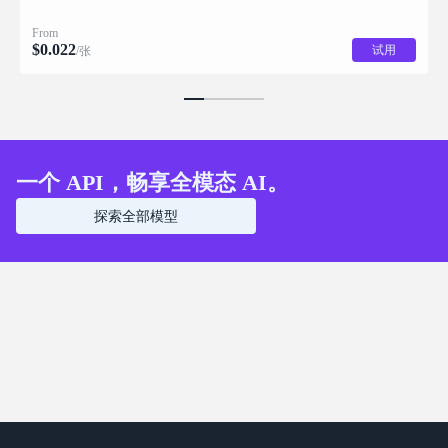
returned with stacking order (z_index), bounding box coordinates, name, and
description for downstream drag/scale/recompose editing.
From
$
0.022
试用
/张
一个 API，畅享全模态 AI。
探索全部模型