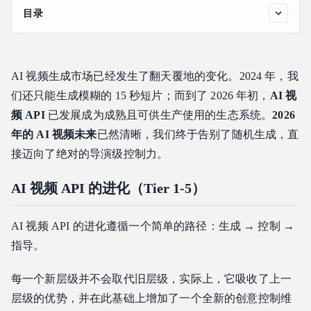
目录
AI 视频 API 的进化（Tier 1-5）
Tier 1：文生视频 (Text-to-Video) —— 概念验证时代
AI 视频生成市场已经发生了翻天覆地的变化。2024 年，我
Tier 2：图生视频 (Image-to-Video) —— 锚定现实
们还只能生成模糊的 15 秒短片；而到了 2026 年初，
AI 视
Tier 3：视频转视频 (Video-to-Video) —— 作为基础元素的转
化
频 API
已发展成为成熟且可供生产使用的生态系统。
2026
Tier 4：受控生成 —— 将镜头交给开发者
年的 AI 视频未来
已然清晰，我们终于告别了随机生成，直
Tier 5：电影导演 —— 2026 年的前沿
接迈向了绝对的导演级控制力。
顶级 AI 视频 API 与 API 专业化方向
AI 视频 API 的进化（Tier 1-5）
模型详细分析
“电影导演”的前沿
AI 视频 API 的进化遵循一个简单的路径：生成 → 控制 →
摄像机作为一级参数
指导。
跨镜头的角色与主体一致性
每一个新层级并不会取代旧层级，实际上，它吸收了上一
多镜头序列与场景图 (Scene Graphs)
层级的优势，并在此基础上增加了一个全新的创意控制维
运动与时间控制