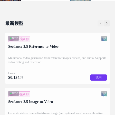
Supports video editing and extension.
with native audio.
最新模型
NEW
图生视频
Seedance 2.5 Reference-to-Video
Multimodal video generation from reference images, videos, and audio. Supports
video editing and extension.
From
$
0.134
试用
/秒
NEW
图生视频
Seedance 2.5 Image-to-Video
Generate videos from a first-frame image (and optional last-frame) with native