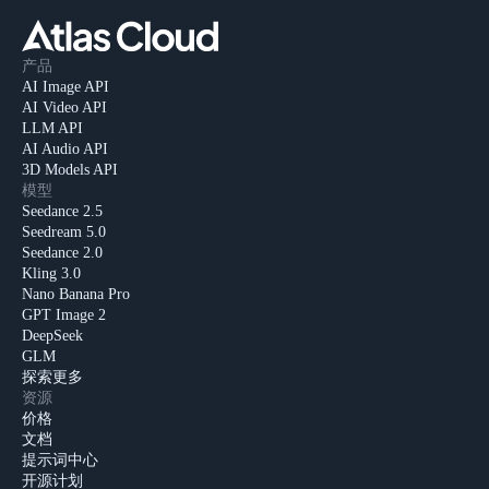
产品
AI Image API
AI Video API
LLM API
AI Audio API
3D Models API
模型
Seedance 2.5
Seedream 5.0
Seedance 2.0
Kling 3.0
Nano Banana Pro
GPT Image 2
DeepSeek
GLM
探索更多
资源
价格
文档
提示词中心
开源计划