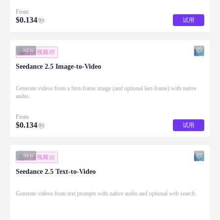
From
$
0.134
试用
/秒
NEW
图生视频
Seedance 2.5 Image-to-Video
Generate videos from a first-frame image (and optional last-frame) with native
audio.
From
$
0.134
试用
/秒
NEW
文生视频
Seedance 2.5 Text-to-Video
Generate videos from text prompts with native audio and optional web search.