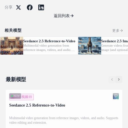
分享
返回列表
相关模型
更多
Seedance 2.5 Reference-to-Video
Seedance 2.5 Im
Multimodal video generation from
Generate videos fro
reference images, videos, and audio.
image (and optional
Supports video editing and extension.
with native audio.
最新模型
NEW
图生视频
Seedance 2.5 Reference-to-Video
Multimodal video generation from reference images, videos, and audio. Supports
video editing and extension.