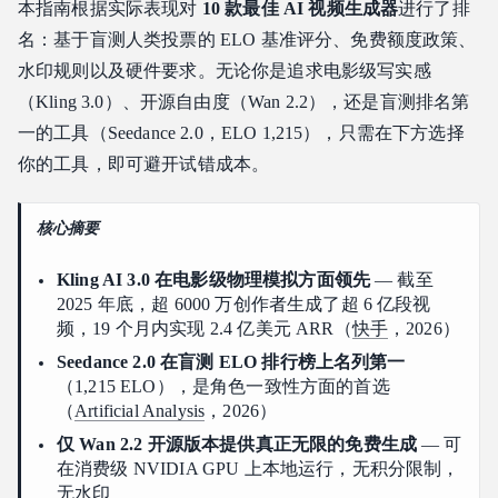
本指南根据实际表现对
10 款最佳 AI 视频生成器
进行了排
扩展能力：通过统一 API 管理多个模型
名：基于盲测人类投票的 ELO 基准评分、免费额度政策、
水印规则以及硬件要求。无论你是追求电影级写实感
快速决策：找到你的 2026 AI 视频匹配项
（Kling 3.0）、开源自由度（Wan 2.2），还是盲测排名第
FAQ
一的工具（Seedance 2.0，ELO 1,215），只需在下方选择
Q1：2026 年真的可以在不订阅的情况下免费生成高质量 AI 视
频吗？
你的工具，即可避开试错成本。
Q2：哪款 AI 视频生成器允许免费下载且无水印？
Q3：是否可以在不注册的情况下使用这些免费 AI 视频工具？
核心摘要
Q4：2026 年 Kling AI 3.0 与 Seedance 2.0 相比如何？
Kling AI 3.0 在电影级物理模拟方面领先
— 截至
Q5：2026 年最好的无水印、无需注册的 AI 视频生成器是什
2025 年底，超 6000 万创作者生成了超 6 亿段视
么？
频，19 个月内实现 2.4 亿美元 ARR（
快手
，2026）
Q6：我可以将 AI 生成的视频用于商业用途吗？
Seedance 2.0 在盲测 ELO 排行榜上名列第一
Q7：免费 AI 视频生成器的积分多久刷新一次？
（1,215 ELO），是角色一致性方面的首选
（
Artificial Analysis
，2026）
Q8：AI 视频生成器市场在 2026 年还在增长吗？
仅 Wan 2.2 开源版本提供真正无限的免费生成
— 可
在消费级 NVIDIA GPU 上本地运行，无积分限制，
无水印