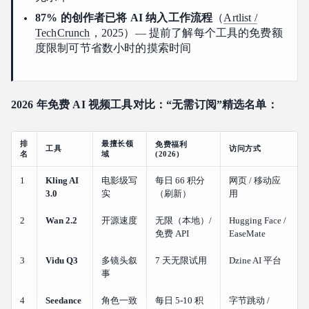
87% 的创作者已将 AI 纳入工作流程
（
Artlist /
TechCrunch
，2025）— 提前了解每个工具的免费额
度限制可节省数小时的摸索时间
2026 年免费 AI 视频工具对比：“无需订阅”精选名单：
排
最擅长领
免费福利
工具
访问方式
名
域
(2026)
1
Kling AI
电影级写
每日 66 积分
网页 / 移动应
3.0
实
（刷新）
用
2
Wan 2.2
开源速度
无限（本地）/
Hugging Face /
免费 API
EaseMate
3
Vidu Q3
多镜头叙
7 天无限试用
Dzine AI 平台
事
4
Seedance
角色一致
每日 5-10 积
字节跳动 /