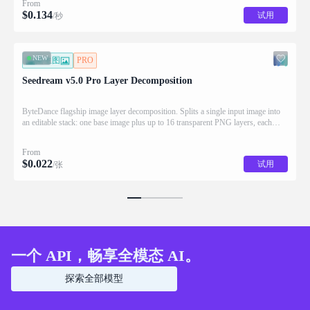
From
$
0.134
试用
/秒
NEW
图生图
PRO
Seedream v5.0 Pro Layer Decomposition
ByteDance flagship image layer decomposition. Splits a single input image into
an editable stack: one base image plus up to 16 transparent PNG layers, each
returned with stacking order (z_index), bounding box coordinates, name, and
description for downstream drag/scale/recompose editing.
From
$
0.022
试用
/张
一个 API，畅享全模态 AI。
探索全部模型