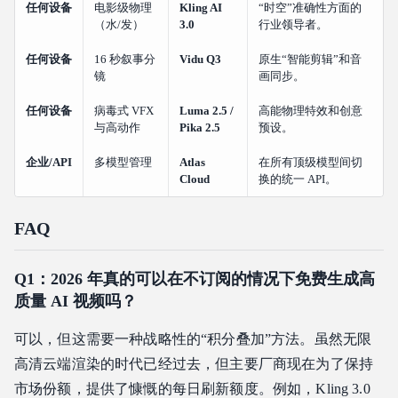
任何设备
电影级物理
Kling AI
“时空”准确性方面的
（水/发）
3.0
行业领导者。
任何设备
16 秒叙事分
Vidu Q3
原生“智能剪辑”和音
镜
画同步。
任何设备
病毒式 VFX
Luma 2.5 /
高能物理特效和创意
与高动作
Pika 2.5
预设。
企业/API
多模型管理
Atlas
在所有顶级模型间切
Cloud
换的统一 API。
FAQ
Q1：2026 年真的可以在不订阅的情况下免费生成高
质量 AI 视频吗？
可以，但这需要一种战略性的“积分叠加”方法。虽然无限
高清云端渲染的时代已经过去，但主要厂商现在为了保持
市场份额，提供了慷慨的每日刷新额度。例如，Kling 3.0