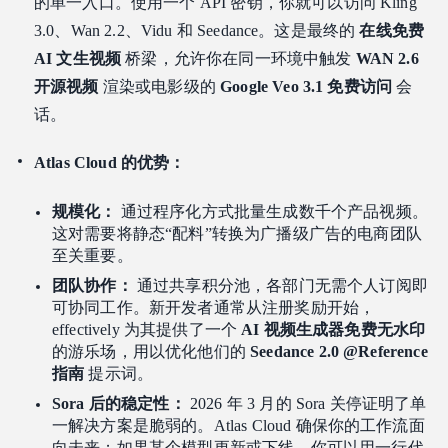
的单一入口。使用一个 API 密钥，你就可以访问 Kling
3.0、Wan 2.2、Vidu 和 Seedance。这是最终的
在线免费
AI 文生视频
桥梁，允许你在同一环境中触发
WAN 2.6
开源视频
渲染或电影级的
Google Veo 3.1 免费访问
会
话。
Atlas Cloud 的优势：
规模化：
通过程序化方式批量生成数千个产品视频。
这对需要将静态“配料”转换为广播级广告的电商团队
至关重要。
团队协作：
通过共享积分池，各部门无需个人订阅即
可协同工作。新开发者通常从注册奖励开始，
effectively 为其提供了一个
AI 视频生成器免费无水印
的游乐场，用以优化他们的
Seedance 2.0 @Reference
指南
提示词。
Sora 后的稳定性：
2026 年 3 月的 Sora 关停证明了单
一解决方案是脆弱的。Atlas Cloud 确保你的工作流面
向未来；如果某个模型更新或下线，你可以用一行代