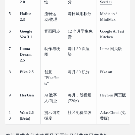
2.0
性
分
Seed.ai
5
Hailuo
流畅运
每日试用积分
Media.io /
2.3
动/物理
MiniMax
6
Google
音画同步
12 个月学生免
Google AI Test
Veo 3.1
费
Kitchen
7
Luma
动作与梗
每月 30 次渲
Luma 网页版
Dream
图
染
2.5
8
Pika 2.5
创意
每月 80 积分
Pika.art
“Pikaffec
ts”
9
HeyGen
AI 数字
每月 3 段视频
HeyGen 网页版
人/商业
(720p)
1
Wan 2.6
提示词遵
社区免费层级
Atlas Cloud (免
0
(Beta)
循度
费版)