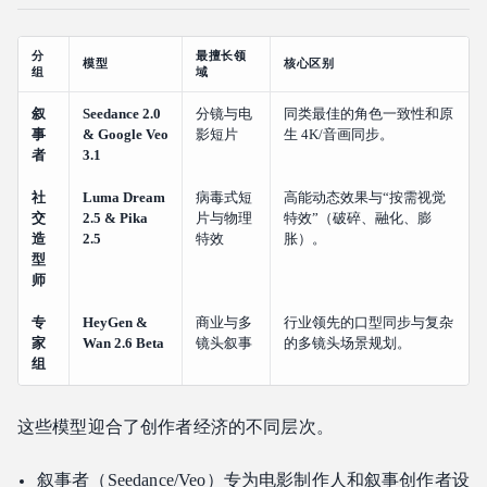
分
最擅长领
模型
核心区别
组
域
叙
Seedance 2.0
分镜与电
同类最佳的角色一致性和原
事
& Google Veo
影短片
生 4K/音画同步。
者
3.1
社
Luma Dream
病毒式短
高能动态效果与“按需视觉
交
2.5 & Pika
片与物理
特效”（破碎、融化、膨
造
2.5
特效
胀）。
型
师
专
HeyGen &
商业与多
行业领先的口型同步与复杂
家
Wan 2.6 Beta
镜头叙事
的多镜头场景规划。
组
这些模型迎合了创作者经济的不同层次。
叙事者（Seedance/Veo）专为电影制作人和叙事创作者设