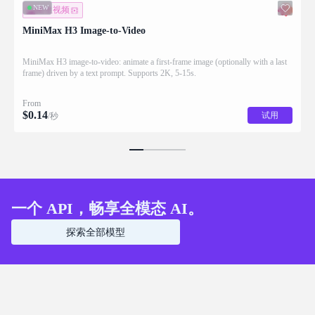
NEW
图生视频
MiniMax H3 Image-to-Video
MiniMax H3 image-to-video: animate a first-frame image (optionally with a last
frame) driven by a text prompt. Supports 2K, 5-15s.
From
$
0.14
试用
/秒
一个 API，畅享全模态 AI。
探索全部模型