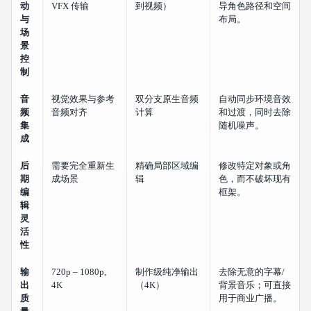
动
VFX 传输
到视频）
导角色路径和空间
与
布局。
场
景
控
制
音
视觉效果与参考
双分支原生音频
自动同步环境音效
频
音频对齐
计算
和过渡，同时去除
集
随机噪声。
成
后
需要完全重新生
精确局部区域编
修改特定对象或角
期
成场景
辑
色，而不破坏现有
编
框架。
辑
灵
活
性
输
720p – 1080p,
制作级纯净输出
去除无意的字幕/
出
4K
（4K）
背景音乐；可直接
质
用于商业广播。