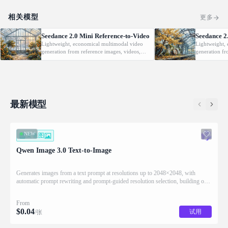
相关模型
更多
Seedance 2.0 Mini Reference-to-Video
Seedance 2
Lightweight, economical multimodal video
Lightweight,
generation from reference images, videos,
generation fr
and audio with native audio.
optional last-
最新模型
NEW
文生图
Qwen Image 3.0 Text-to-Image
Generates images from a text prompt at resolutions up to 2048×2048, with
automatic prompt rewriting and prompt-guided resolution selection, building on
Qwen strength in complex text rendering and precise prompt adherence
From
$
0.04
试用
/张