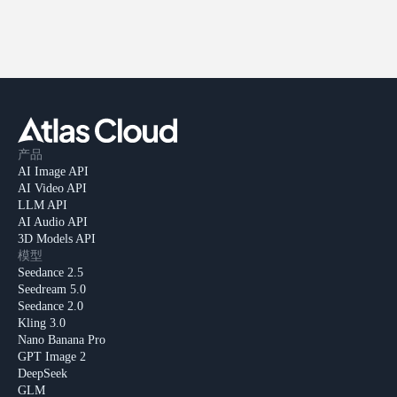
产品
AI Image API
AI Video API
LLM API
AI Audio API
3D Models API
模型
Seedance 2.5
Seedream 5.0
Seedance 2.0
Kling 3.0
Nano Banana Pro
GPT Image 2
DeepSeek
GLM