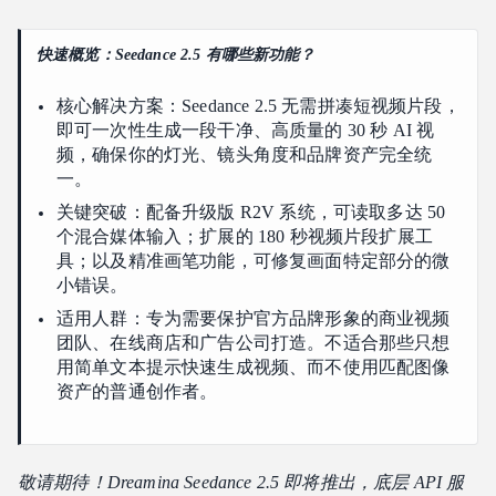
保持 30 秒内的连续性
Seedance 2.5 与 2.0：有什么变化？
快速概览：Seedance 2.5 有哪些新功能？
高影响力应用
核心解决方案：Seedance 2.5 无需拼凑短视频片段，
利用 50 个多模态参考输入实现精确的品牌和产品一致性
即可一次性生成一段干净、高质量的 30 秒 AI 视
统一资产以实现最大控制
频，确保你的灯光、镜头角度和品牌资产完全统
Seedance 2.5 最适合什么
一。
生成广播级 AI 商业广告的逐步工作流程
关键突破：配备升级版 R2V 系统，可读取多达 50
个混合媒体输入；扩展的 180 秒视频片段扩展工
4 步制作流程
具；以及精准画笔功能，可修复画面特定部分的微
后期处理与质量验证
小错误。
高质量视频延续与声音设计的高级技巧
适用人群：专为需要保护官方品牌形象的商业视频
团队、在线商店和广告公司打造。不适合那些只想
无缝视频延续超过 30 秒
用简单文本提示快速生成视频、而不使用匹配图像
端到端声音设计与音频同步
资产的普通创作者。
Seedance 2.5 适合你的工作流程吗？
Seedance 2.5 最适合谁
谁可能不适合
敬请期待！Dreamina Seedance 2.5 即将推出，底层 API 服