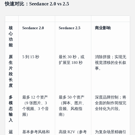
快速对比：Seedance 2.0 vs 2.5
核
Seedance 2.0
Seedance 2.5
商业影响
心
功
能
原
5 到 15 秒
最长 30 秒，或
消除拼接；实现无
生
扩展至 180 秒
视觉漂移的全长叙
片
事。
段
长
度
多
最多 12 个资产
最多 50 个资产
深度品牌控制；将
模
（9 张图片、3
（脚本、图片、
全面的制作简报完
态
个视频、3 个音
音频、风格指
全转化为片段。
输
频）
南）
入
运
基本参考风格和
高级 R2V（参考
为复杂场景精确引