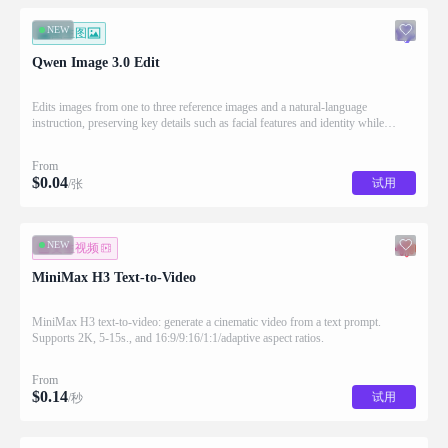
NEW
图生图
Qwen Image 3.0 Edit
Edits images from one to three reference images and a natural-language
instruction, preserving key details such as facial features and identity while
applying the requested changes
From
$
0.04
试用
/张
NEW
文生视频
MiniMax H3 Text-to-Video
MiniMax H3 text-to-video: generate a cinematic video from a text prompt.
Supports 2K, 5-15s., and 16:9/9:16/1:1/adaptive aspect ratios.
From
$
0.14
试用
/秒