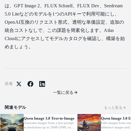
は、GPT Image 2、FLUX Schnell、FLUX Dev、Seedream
5.0 Liteなどのモデルを1つのAPIキーで利用可能にし、
OpenAI互換のリクエスト形式、透明な単価設定、追加の
統合コストなしで、この課題を簡素化します。Atlas
Cloudにアクセスしてモデルカタログを確認し、構築を始
めましょう。
共有
一覧に戻る
関連モデル
もっと見る
Qwen Image 3.0 Text-to-Image
Qwen Image 3.0 E
Generates images from a text prompt
Edits images from one
at resolutions up to 2048×2048, with
reference images and a