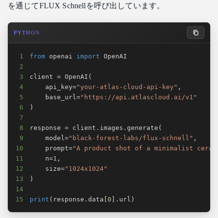
を通じてFLUX Schnellを呼び出しています。
PYTHON
1
from
 openai 
import
2
3
client 
=
 OpenAI
(
4
    api_key
=
"your-atlas-cloud-api-key"
,
5
    base_url
=
"https://api.atlascloud.ai/v1"
6
)
7
8
response 
=
 client
.
images
.
generate
(
9
    model
=
"black-forest-labs/flux-schnell"
,
10
    prompt
=
"A product shot of a minimalist ceram
11
    n
=
1
,
12
    size
=
"1024x1024"
13
)
14
15
print
(
response
.
data
[
0
]
.
url
)