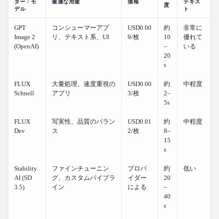
ダー / モ
最適な用途
価格
テキス
度
デル
ト
GPT
コンシューマーアプ
USD0.00
約
非常に
Image 2
リ、テキスト系、UI
9/枚
10
優れて
(OpenAI)
–
いる
20
s
FLUX
大量処理、速度重視の
USD0.00
約
中程度
Schnell
アプリ
3/枚
2–
5s
FLUX
写実性、品質のバラン
USD0.01
約
中程度
Dev
ス
2/枚
8–
15
s
Stability
ファインチューニン
プロバ
約
低い
AI (SD
グ、カスタムパイプラ
イダー
20
3.5)
イン
による
–
40
s