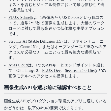
キストを含むビジュアル制作において最も信頼性の高
い選択肢です。
FLUX Schnell
は、1画像あたりUSD0.003という低コス
トで、通常2〜5秒で画像を生成します。大量のワーク
ロードに対して最も高速かつ低価格な主要オプション
です。
Stability AI (Stable Diffusion 3.5) は、ファインチューニ
ング、ControlNet、またはオープンソースの重みへのア
クセスが必要なチームにとって最も強力な選択肢で
す。
Atlas Cloud
は、1つのAPIキーとエンドポイントを通じ
て、GPT Image 2、
FLUX Dev
、
Seedream 5.0 Lite
などの
画像モデルへのアクセスを提供します。
画像生成APIを選ぶ前に確認すべきこと
画像生成APIがプロダクション環境のアプリに適している
かどうかは、以下の4つの要素で決まります。