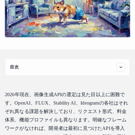
目次
画像生成APIを選ぶ前に確認すべきこと
クイック比較：アプリ開発者向け画像生成API
2026年現在、画像生成APIの選定は見た目以上に困難で
アプリ開発者向けの主要な画像生成API
す。OpenAI、FLUX、Stability AI、Ideogramの各社はそれ
1. OpenAI GPT Image 2 — コンシューマーアプリとテキスト
重視のビジュアルに最適
ぞれ異なる課題を解決しており、リクエスト形式、料金
2. FLUX — 写実性とスピードに最適
体系、機能プロファイルも異なります。明確なフレーム
ワークがなければ、開発者は最初に見つけたAPIを導入
3. Stability AI (Stable Diffusion 3.5) — カスタムパイプライン
とコスト意識の高いスケールに最適