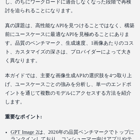
し、のちにワークロードに適合しなくなった段階で再検
4. Ideogram — タイポグラフィと画像内テキストの正確さに
討を迫られることになります。
最適
アプリのユースケースにAPIを適合させる方法
真の課題は、高性能なAPIを見つけることではなく、構築
Atlas Cloudを通じて複数の画像モデルにアクセスする方法
前にユースケースに最適なAPIを見極めることにありま
す。品質のベンチマーク、生成速度、1画像あたりのコス
よくある質問
ト、カスタマイズの深さは、プロバイダーによって大き
2026年現在、どの画像生成APIが最高の品質ですか？
く異なります。
大量処理を行うアプリにとって、最も安い画像生成APIは何
ですか？
本ガイドでは、主要な画像生成APIの選択肢を4つ取り上
アプリを書き直さずに画像生成APIを切り替えることはでき
ますか？
げ、ユースケースごとの強みを分析し、単一のエンドポ
Atlas Cloudでは、FLUXとGPT Imageの両方を1つのアカウン
イントを通じて複数のモデルにアクセスする方法を紹介
トで管理できますか？
します。
画像内にテキストを含めるアプリには、どの画像生成APIが
適していますか？
重要なポイント:
結論
GPT Image 2
は、2026年の品質ベンチマークでトップに
ランクインしており、コンシューマー向けアプリやテ