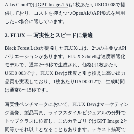
Atlas Cloudでは
GPT Image-1.5
も1枚あたりUSD0.008で提
供しており、コストを抑えつつOpenAIのAPI形式を利用
したい場合に適しています。
2. FLUX — 写実性とスピードに最適
Black Forest Labsが開発したFLUXには、2つの主要なAPI
バリエーションがあります。FLUX Schnellは速度最適化
モデルで、通常2〜5秒で生成され、価格は1枚あたり
USD0.003です。FLUX Devは速度と引き換えに高い出力
品質を実現しており、1枚あたりUSD0.012で、生成時間
は通常8〜15秒です。
写実性ベンチマークにおいて、FLUX Devはマーケティン
グ画像、製品写真、ライフスタイルビジュアルの分野で
トップクラスに位置し、このカテゴリではGPT Image 2と
同等かそれ以上となることもあります。テキスト描写で