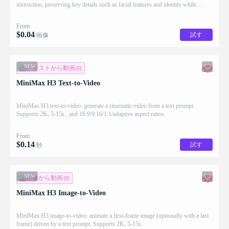
instruction, preserving key details such as facial features and identity while
applying the requested changes
From
$
0.04
試す
/画像
NEW
テキストから動画
MiniMax H3 Text-to-Video
MiniMax H3 text-to-video: generate a cinematic video from a text prompt.
Supports 2K, 5-15s., and 16:9/9:16/1:1/adaptive aspect ratios.
From
$
0.14
試す
/秒
NEW
画像から動画
MiniMax H3 Image-to-Video
MiniMax H3 image-to-video: animate a first-frame image (optionally with a last
frame) driven by a text prompt. Supports 2K, 5-15s.