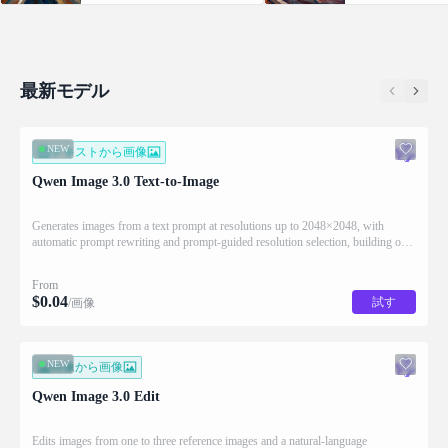
automatic prompt rewriting and
language instruction, 
prompt-guided resolution selection,
key details such as fac
building on Qwen strength in
features and identity 
complex text rendering and precise
applying the requeste
prompt adherence
最新モデル
NEW
テキストから画像
Qwen Image 3.0 Text-to-Image
Generates images from a text prompt at resolutions up to 2048×2048, with
automatic prompt rewriting and prompt-guided resolution selection, building on
Qwen strength in complex text rendering and precise prompt adherence
From
$
0.04
試す
/画像
NEW
画像から画像
Qwen Image 3.0 Edit
Edits images from one to three reference images and a natural-language