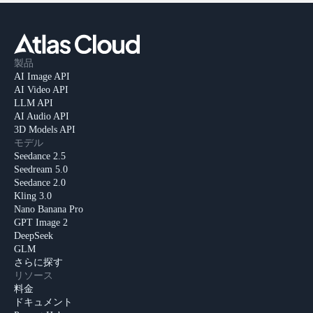
製品
AI Image API
AI Video API
LLM API
AI Audio API
3D Models API
モデル
Seedance 2.5
Seedream 5.0
Seedance 2.0
Kling 3.0
Nano Banana Pro
GPT Image 2
DeepSeek
GLM
さらに探す
リソース
料金
ドキュメント