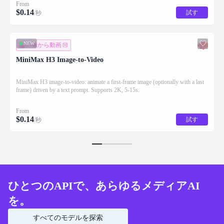
From
$
0.14
試す
/秒
NEW
画像から動画
MiniMax H3 Image-to-Video
MiniMax H3 image-to-video: animate a first-frame image (optionally with a last
frame) driven by a text prompt. Supports 2K, 5-15s.
From
$
0.14
試す
/秒
ひとつのAPIで、あらゆるメディアAI
を。
すべてのモデルを探索