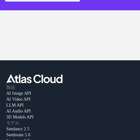
製品
AI Image API
AI Video API
LLM API
AI Audio API
3D Models API
モデル
Seedance 2.5
Seedream 5.0