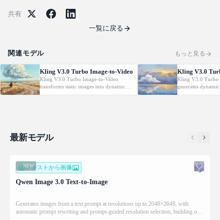
共有
一覧に戻る
関連モデル
もっと見る
Kling V3.0 Turbo Image-to-Video
Kling V3.0 Tur
Kling V3.0 Turbo Image-to-Video
Kling V3.0 Turbo 
transforms static images into dynamic
generates dynamic
cinematic videos using MVL technology.
from text prompt
Supports first/last frame control and
technology. Support
audio generation.
control and audio 
最新モデル
NEW
テキストから画像
Qwen Image 3.0 Text-to-Image
Generates images from a text prompt at resolutions up to 2048×2048, with
automatic prompt rewriting and prompt-guided resolution selection, building on
Qwen strength in complex text rendering and precise prompt adherence