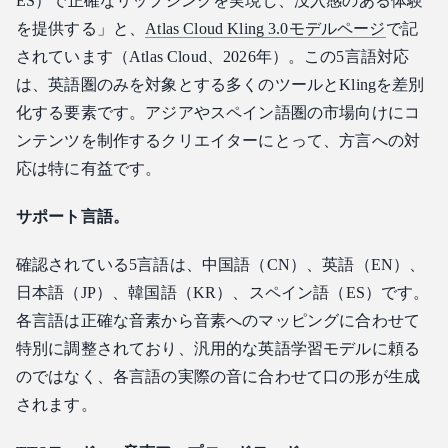
ES）で正確なリップシンクを実現し、没入感のある体験
を提供する」と、
Atlas Cloud Kling 3.0モデルページ
で記
されています（Atlas Cloud、2026年）。この5言語対応
は、英語圏のみを対象とする多くのツールとKlingを差別
化する要素です。アジアやスペイン語圏の市場向けにコ
ンテンツを制作するクリエイターにとって、方言への対
応は特に有益です。
サポート言語。
確認されている5言語は、中国語（CN）、英語（EN）、
日本語（JP）、韓国語（KR）、スペイン語（ES）です。
各言語は正確な音素から音素へのマッピングに合わせて
特別に調整されており、汎用的な英語学習モデルに頼る
のではなく、各言語の実際の音に合わせて口の形が生成
されます。