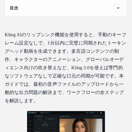
目次
Kling AIのリップシンク機能とは？
Kling AIリップシンク・チュートリアル：ステップ・バ
イ・ステップ
Kling AIのリップシンク機能を使用すると、手動のキーフ
Kling AIのクリップ最大長と入力要件
レーム設定なしで、1分以内に完璧に同期されたトーキン
グヘッド動画を生成できます。多言語コンテンツの制
Kling AIリップシンク機能：言語、モード、およびKling
3.0の改良点
作、キャラクターのアニメーション、グローバルオーデ
Kling 3.0における複数キャラクターの対話
ィエンス向けの吹き替えなど、Kling 3.0を使えば専門的
なソフトウェアなしで正確な口元の同期が可能です。本
よくあるKlingリップシンクの問題を解決する
ガイドでは、最初の音声ファイルのアップロードから一
Atlas Cloud APIとの統合
般的な出力問題の解決まで、ワークフローの全ステップ
よくある質問
を解説します。
Kling AIはリップシンクができますか？
Kling AIのリップシンクは無料ですか？
Kling AIのリップシンクのクリップ最大長は？
Kling AIリップシンクはどの言語をサポートしていますか？