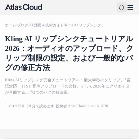
ホーム
/
ブログ
/
AI 活用＆技術ガイド
/
Kling AI リップシンクチュートリアル 2026：オーディオのアップロード、クリップ制限の設定、および一般的なバグの修正方法
Kling AI リップシンクチュートリアル
2026：オーディオのアップロード、ク
リップ制限の設定、および一般的なバ
グの修正方法
Kling AIリップシンク完全チュートリアル：最大60秒のクリップ、5言
語対応、TTSと音声アップロードの比較、そして2026年にクリエイター
が直面する上位3つのバグの解決策。
Kling AI リップシンクチュートリアル 2026：オーディオ
9
分で読めます
投稿者
Atlas Cloud
June 16, 2026
ブログ記事
のアップロード、クリップ制限の設定、および一般的な
バグの修正方法