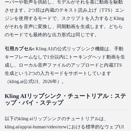
ーバーや歌声を供給し、モデルがそれを基に動画を駆動
させます。2つ目は内蔵のテキスト読み上げ（TTS）エン
ジンを使用するモードで、スクリプトを入力するとKling
がそれを音声に変換し、同期動画を生成します。どちら
のモードでも最終的な出力形式は同じです。
引用カプセル:
Kling AIの公式リップシンク機能は、手動
キーフレームなしで1分以内にトーキングヘッド動画を生
成し、ローカル音声ファイルのアップロードと内蔵TTS
生成という2つの入力モードをサポートしています
（kling.ai公式UI、2026年）。
Kling AIリップシンク・チュートリアル：ステ
ップ・バイ・ステップ
以下のkling aiリップシンクのチュートリアルは、
kling.ai/app/ai-human/video/newにおける標準的なウェブUI