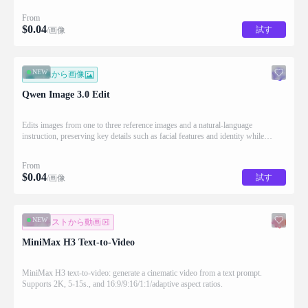
From
$
0.04
試す
/画像
NEW
画像から画像
Qwen Image 3.0 Edit
Edits images from one to three reference images and a natural-language
instruction, preserving key details such as facial features and identity while
applying the requested changes
From
$
0.04
試す
/画像
NEW
テキストから動画
MiniMax H3 Text-to-Video
MiniMax H3 text-to-video: generate a cinematic video from a text prompt.
Supports 2K, 5-15s., and 16:9/9:16/1:1/adaptive aspect ratios.