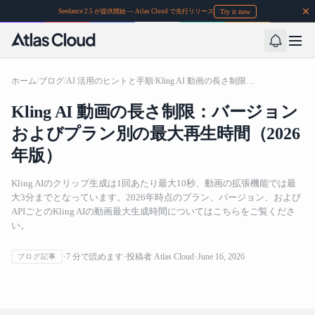
Try it now
Seedance 2.5 が提供開始 — Atlas Cloud で先行リリース
ホーム
/
ブログ
/
AI 活用のヒントと手順
/
Kling AI 動画の長さ制限：バージョンおよびプラン別の最大再生時間（2026年版）
Kling AI 動画の長さ制限：バージョン
およびプラン別の最大再生時間（2026
年版）
Kling AIのクリップ生成は1回あたり最大10秒、動画の拡張機能では最
大3分までとなっています。2026年時点のプラン、バージョン、および
APIごとのKling AIの動画最大生成時間についてはこちらをご覧くださ
い。
Kling AI 動画の長さ制限：バージョンおよびプラン別の
7
分で読めます
投稿者
Atlas Cloud
June 16, 2026
ブログ記事
最大再生時間（2026年版）