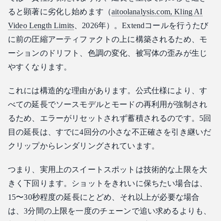
ると顕著に劣化し始めます（
aitoolanalysis.com, Kling AI
Video Length Limits
、2026年）。Extendコールを行うたび
に前の圧縮アーティファクトの上に構築されるため、モ
ーションのドリフト、色調の変化、被写体の歪みが生じ
やすくなります。
これには構造的な理由があります。公式仕様により、す
べての延長でソースモデルとモードの再利用が強制され
るため、エラーがリセットされず蓄積されるのです。5回
目の延長は、すでに4回分の小さな不正確さを引き継いだ
クリップからレンダリングされています。
つまり、実用上のスイートスポットは技術的な上限を大
きく下回ります。ショットをきれいに保ちたい場合は、
15〜30秒程度の延長にとどめ、それ以上が必要な場合
は、3分間の上限を一度のチェーンで追い求めるよりも、