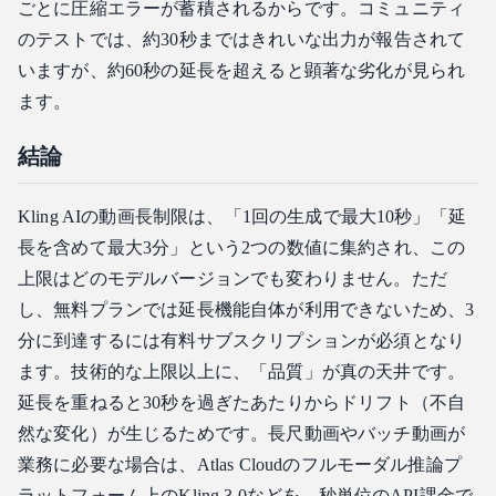
ごとに圧縮エラーが蓄積されるからです。コミュニティ
のテストでは、約30秒まではきれいな出力が報告されて
いますが、約60秒の延長を超えると顕著な劣化が見られ
ます。
結論
Kling AIの動画長制限は、「1回の生成で最大10秒」「延
長を含めて最大3分」という2つの数値に集約され、この
上限はどのモデルバージョンでも変わりません。ただ
し、無料プランでは延長機能自体が利用できないため、3
分に到達するには有料サブスクリプションが必須となり
ます。技術的な上限以上に、「品質」が真の天井です。
延長を重ねると30秒を過ぎたあたりからドリフト（不自
然な変化）が生じるためです。長尺動画やバッチ動画が
業務に必要な場合は、Atlas Cloudのフルモーダル推論プ
ラットフォーム上のKling 3.0などを、秒単位のAPI課金で