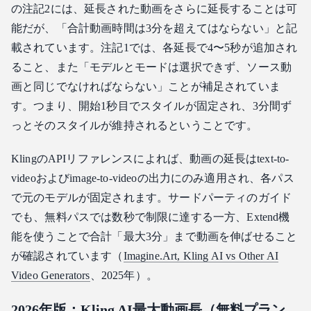
の注記2には、延長された動画をさらに延長することは可
能だが、「合計動画時間は3分を超えてはならない」と記
載されています。注記1では、各延長で4〜5秒が追加され
ること、また「モデルとモードは選択できず、ソース動
画と同じでなければならない」ことが補足されていま
す。つまり、開始1秒目でスタイルが固定され、3分間ず
っとそのスタイルが維持されるということです。
KlingのAPIリファレンスによれば、動画の延長はtext-to-
videoおよびimage-to-videoの出力にのみ適用され、各パス
で元のモデルが固定されます。サードパーティのガイド
でも、無料パスでは数秒で制限に達する一方、Extend機
能を使うことで合計「最大3分」まで動画を伸ばせること
が確認されています（
Imagine.Art, Kling AI vs Other AI
Video Generators
、2025年）。
2026年版：Kling AI最大動画長（無料プラン