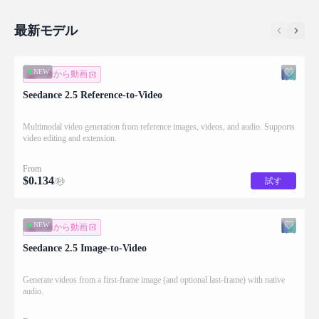
最新モデル
NEW
画像から動画
Seedance 2.5 Reference-to-Video
Multimodal video generation from reference images, videos, and audio. Supports
video editing and extension.
From
$
0.134
試す
/秒
NEW
画像から動画
Seedance 2.5 Image-to-Video
Generate videos from a first-frame image (and optional last-frame) with native
audio.