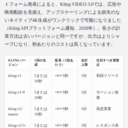
トフォーム発表によると、Kling VIDEO 3.0では、広告や
映画配給を見据え、アップスケーリングによる損失のな
いネイティブ4K生成がワンクリックで可能になりました
（Kling APIプラットフォーム通知、2026年）。長さの計
算方法は古いバージョンと同一ですが、出力はよりシャ
ープになり、秒あたりのコストは高くなっています。
KLINGバー
1回の生
延長（1回あ
合計
注目すべき変更
ジョン
成
たり）
上限
点
kling-v1
5または
+4〜5秒
3分
初回リリース
10秒
kling-v1-6
5または
+4〜5秒
3分
モーション改
10秒
善
kling-v2-
5または
+4〜5秒
3分
高忠実度
master
10秒
kling-v2-5-
5または
+4〜5秒
3分
レスポンス高