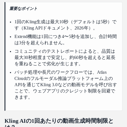
なぜ長いクリップではKlingの動画品質が低下するのです
重要なポイント
か？
結論
1回のKling生成は最大10秒（デフォルトは5秒）で
す（Kling APIドキュメント、2026年）。
Extend機能は1回につき4〜5秒を追加し、合計時間
は3分を超えられません。
コミュニティのテストレポートによると、品質は
最大30秒程度まで安定し、約60秒を超えると延長
を重ねることで劣化が生じます。
バッチ処理や長尺のワークフローでは、Atlas
Cloudのフルモーダル推論プラットフォーム上の
APIを通じてKling 3.0などの動画モデルを呼び出す
ことで、ウェブアプリのクレジット制限を回避で
きます。
Kling AIの1回あたりの動画生成時間制限と