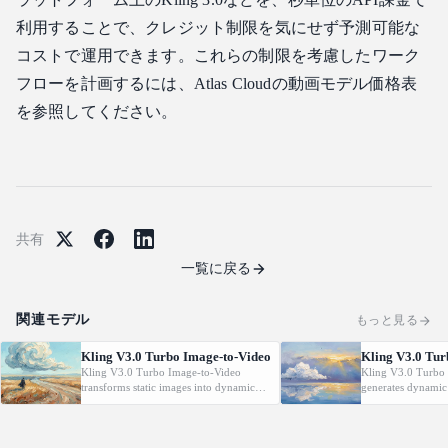
利用することで、クレジット制限を気にせず予測可能な
コストで運用できます。これらの制限を考慮したワーク
フローを計画するには、Atlas Cloudの動画モデル価格表
を参照してください。
共有
一覧に戻る
関連モデル
もっと見る
Kling V3.0 Turbo Image-to-Video
Kling V3.0 Tur
Kling V3.0 Turbo Image-to-Video
Kling V3.0 Turbo 
transforms static images into dynamic
generates dynamic
cinematic videos using MVL technology.
from text prompt
Supports first/last frame control and
technology. Support
audio generation.
control and audio 