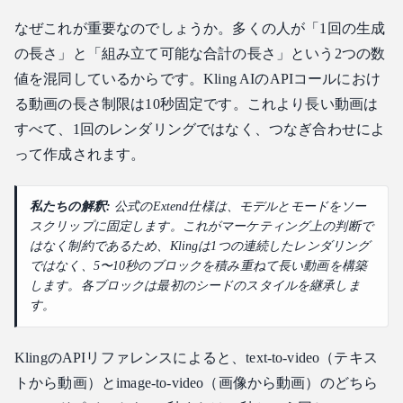
なぜこれが重要なのでしょうか。多くの人が「1回の生成
の長さ」と「組み立て可能な合計の長さ」という2つの数
値を混同しているからです。Kling AIのAPIコールにおけ
る動画の長さ制限は10秒固定です。これより長い動画は
すべて、1回のレンダリングではなく、つなぎ合わせによ
って作成されます。
私たちの解釈:
公式のExtend仕様は、モデルとモードをソー
スクリップに固定します。これがマーケティング上の判断で
はなく制約であるため、Klingは1つの連続したレンダリング
ではなく、5〜10秒のブロックを積み重ねて長い動画を構築
します。各ブロックは最初のシードのスタイルを継承しま
す。
KlingのAPIリファレンスによると、text-to-video（テキス
トから動画）とimage-to-video（画像から動画）のどちら