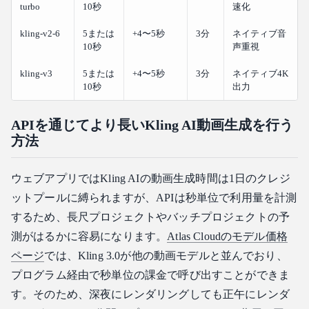
turbo
10秒
速化
kling-v2-6
5または
+4〜5秒
3分
ネイティブ音
10秒
声重視
kling-v3
5または
+4〜5秒
3分
ネイティブ4K
10秒
出力
APIを通じてより長いKling AI動画生成を行う
方法
ウェブアプリではKling AIの動画生成時間は1日のクレジ
ットプールに縛られますが、APIは秒単位で利用量を計測
するため、長尺プロジェクトやバッチプロジェクトの予
測がはるかに容易になります。
Atlas Cloudのモデル価格
ページ
では、Kling 3.0が他の動画モデルと並んでおり、
プログラム経由で秒単位の課金で呼び出すことができま
す。そのため、深夜にレンダリングしても正午にレンダ