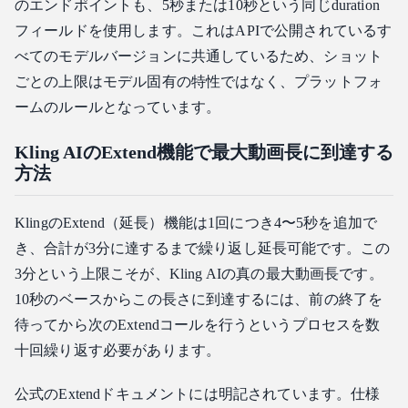
のエンドポイントも、5秒または10秒という同じduration
フィールドを使用します。これはAPIで公開されているす
べてのモデルバージョンに共通しているため、ショット
ごとの上限はモデル固有の特性ではなく、プラットフォ
ームのルールとなっています。
Kling AIのExtend機能で最大動画長に到達する
方法
KlingのExtend（延長）機能は1回につき4〜5秒を追加で
き、合計が3分に達するまで繰り返し延長可能です。この
3分という上限こそが、Kling AIの真の最大動画長です。
10秒のベースからこの長さに到達するには、前の終了を
待ってから次のExtendコールを行うというプロセスを数
十回繰り返す必要があります。
公式のExtendドキュメントには明記されています。仕様