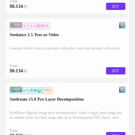
From
$
0.134
試す
/秒
NEW
テキストから動画
Seedance 2.5 Text-to-Video
Generate videos from text prompts with native audio and optional web search.
From
$
0.134
試す
/秒
NEW
画像から画像
PRO
Seedream v5.0 Pro Layer Decomposition
ByteDance flagship image layer decomposition. Splits a single input image into
an editable stack: one base image plus up to 16 transparent PNG layers, each
returned with stacking order (z_index), bounding box coordinates, name, and
description for downstream drag/scale/recompose editing.
From