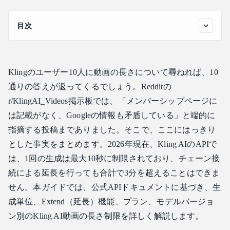
目次
Kling AIの1回あたりの動画生成時間制限とは？
Kling AIのExtend機能で最大動画長に到達する方法
Klingのユーザー10人に動画の長さについて尋ねれば、10
2026年版：Kling AI最大動画長（無料プラン vs 有料プラ
ン）
通りの答えが返ってくるでしょう。Redditの
r/KlingAI_Videos掲示板では、「メンバーシップページに
延長を繰り返すと動画品質は低下するのか？
は記載がなく、Googleの情報も矛盾している」と端的に
Kling AIのバージョン別動画長：v1からv3.0まで
指摘する投稿までありました。そこで、ここにはっきり
APIを通じてより長いKling AI動画生成を行う方法
とした事実をまとめます。2026年現在、Kling AIのAPIで
なぜ秒単位の課金が計算を変えるのか
は、1回の生成は最大10秒に制限されており、チェーン接
よくある質問
続による延長を行っても合計で3分を超えることはできま
無料アカウントでのKling AI動画の長さ制限は？
せん。本ガイドでは、公式APIドキュメントに基づき、生
Klingの1回の生成で1分の動画を作ることはできますか？
成単位、Extend（延長）機能、プラン、モデルバージョ
Extend機能に追加クレジットはかかりますか？
ン別のKling AI動画の長さ制限を詳しく解説します。
どのKlingバージョンが最も長い動画を作成できますか？