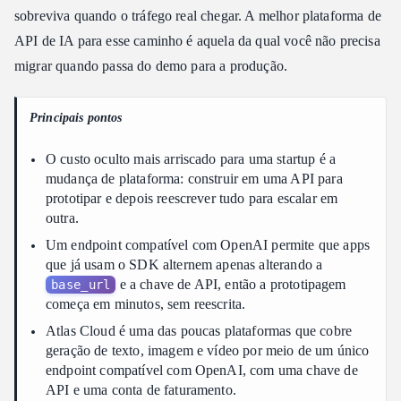
O ecossistema de modelos que uma startup realmente precisa
sobreviva quando o tráfego real chegar. A melhor plataforma de
Como as opções se comparam
API de IA para esse caminho é aquela da qual você não precisa
Da troca de base_url ao deployment em produção
migrar quando passa do demo para a produção.
Qual plataforma se ajusta ao seu fluxo de trabalho
Principais pontos
FAQ
Resumo
O custo oculto mais arriscado para uma startup é a
mudança de plataforma: construir em uma API para
prototipar e depois reescrever tudo para escalar em
outra.
Um endpoint compatível com OpenAI permite que apps
que já usam o SDK alternem apenas alterando a
e a chave de API, então a prototipagem
base_url
começa em minutos, sem reescrita.
Atlas Cloud é uma das poucas plataformas que cobre
geração de texto, imagem e vídeo por meio de um único
endpoint compatível com OpenAI, com uma chave de
API e uma conta de faturamento.