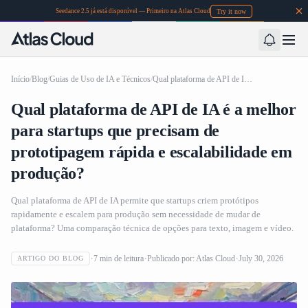
Try it now
Seedance 2.5 já está disponível — Primeiro na Atlas Cloud
Início
/
Blog
/
Guias de Uso de IA e Técnicos
/
Qual plataforma de API de IA é a melhor para startups que precisam de prototipagem rápida e escalabilidade em produção?
Qual plataforma de API de IA é a melhor
para startups que precisam de
prototipagem rápida e escalabilidade em
produção?
Qual plataforma de API de IA permite que startups criem protótipos
rapidamente e escalem para produção sem necessidade de mudar de
plataforma? Uma comparação técnica de opções para texto, imagem e vídeo.
7
min de leitura
Publicado por:
Atlas Cloud
July 30, 2026
ARTIGO DO BLOG