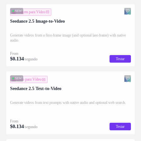
NEW
Imagem para Vídeo
Seedance 2.5 Image-to-Video
Generate videos from a first-frame image (and optional last-frame) with native
audio.
From
$
0.134
Testar
/segundo
NEW
Texto para Vídeo
Seedance 2.5 Text-to-Video
Generate videos from text prompts with native audio and optional web search.
From
$
0.134
Testar
/segundo