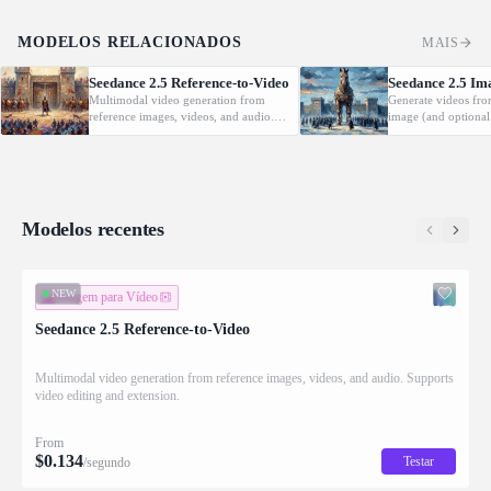
MODELOS RELACIONADOS
MAIS
Seedance 2.5 Reference-to-Video
Seedance 2.5 Im
Multimodal video generation from
Generate videos fro
reference images, videos, and audio.
image (and optional
Supports video editing and extension.
with native audio.
Modelos recentes
NEW
Imagem para Vídeo
Seedance 2.5 Reference-to-Video
Multimodal video generation from reference images, videos, and audio. Supports
video editing and extension.
From
$
0.134
Testar
/segundo