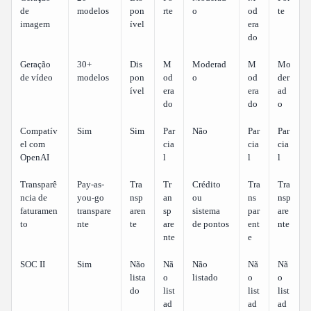
de
modelos
pon
rte
o
od
te
imagem
ível
era
do
Geração
30+
Dis
M
Moderad
M
Mo
de vídeo
modelos
pon
od
o
od
der
ível
era
era
ad
do
do
o
Compatív
Sim
Sim
Par
Não
Par
Par
el com
cia
cia
cia
OpenAI
l
l
l
Transparê
Pay-as-
Tra
Tr
Crédito
Tra
Tra
ncia de
you-go
nsp
an
ou
ns
nsp
faturamen
transpare
aren
sp
sistema
par
are
to
nte
te
are
de pontos
ent
nte
nte
e
SOC II
Sim
Não
Nã
Não
Nã
Nã
lista
o
listado
o
o
do
list
list
list
ad
ad
ad