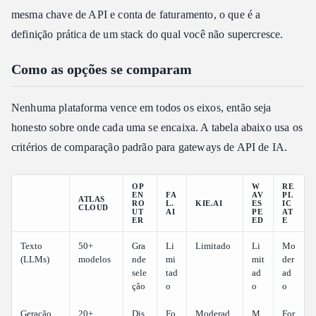
mesma chave de API e conta de faturamento, o que é a
definição prática de um stack do qual você não supercresce.
Como as opções se comparam
Nenhuma plataforma vence em todos os eixos, então seja
honesto sobre onde cada uma se encaixa. A tabela abaixo usa os
critérios de comparação padrão para gateways de API de IA.
OP
W
RE
EN
FA
AV
PL
ATLAS
RO
L.
KIE.AI
ES
IC
CLOUD
UT
AI
PE
AT
ER
ED
E
Texto
50+
Gra
Li
Limitado
Li
Mo
(LLMs)
modelos
nde
mi
mit
der
sele
tad
ad
ad
ção
o
o
o
Geração
20+
Dis
Fo
Moderad
M
For