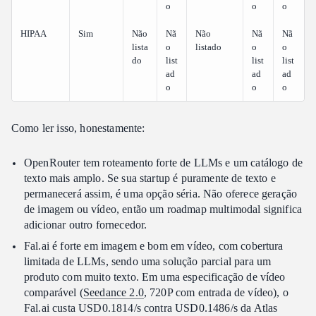
o
o
o
HIPAA
Sim
Não
Nã
Não
Nã
Nã
lista
o
listado
o
o
do
list
list
list
ad
ad
ad
o
o
o
Como ler isso, honestamente:
OpenRouter tem roteamento forte de LLMs e um catálogo de
texto mais amplo. Se sua startup é puramente de texto e
permanecerá assim, é uma opção séria. Não oferece geração
de imagem ou vídeo, então um roadmap multimodal significa
adicionar outro fornecedor.
Fal.ai é forte em imagem e bom em vídeo, com cobertura
limitada de LLMs, sendo uma solução parcial para um
produto com muito texto. Em uma especificação de vídeo
comparável (
Seedance 2.0
, 720P com entrada de vídeo), o
Fal.ai custa USD0.1814/s contra USD0.1486/s da Atlas