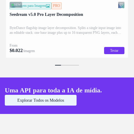
NEW
Imagem para Imagem
PRO
Seedream v5.0 Pro Layer Decomposition
ByteDance flagship image layer decomposition. Splits a single input image into
an editable stack: one base image plus up to 16 transparent PNG layers, each
returned with stacking order (z_index), bounding box coordinates, name, and
description for downstream drag/scale/recompose editing.
From
$
0.022
Testar
/imagem
Uma API para toda a IA de mídia.
Explorar Todos os Modelos