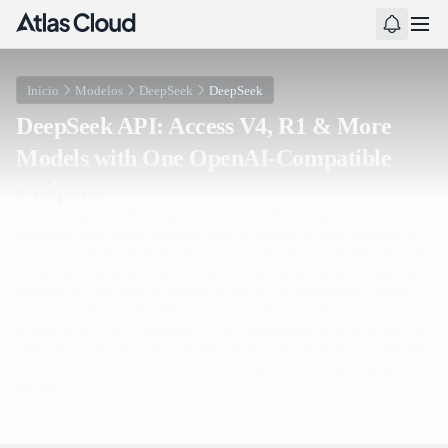
Início
Modelos
DeepSeek
DeepSeek
DeepSeek API: Access V4, R1 & More
Models with One OpenAI-Compatible
Endpoint
Acesse a DeepSeek API completa na Atlas Cloud! Um endpoint unificado
compatível com OpenAI cobrindo todos os modelos da linha DeepSeek. Se
você precisa da DeepSeek V4 API para raciocínio de ponta, da DeepSeek V4
Pro API para tarefas de contexto longo de 1 milhão de tokens, da DeepSeek
V4 Flash API para cargas de trabalho de alta taxa de transferência e baixa
latência, da DeepSeek R1 API para raciocínio de cadeia de pensamento, ou
da DeepSeek V3 API e DeepSeek V3.2 API para geração de texto em nível de
produção — uma única chave de API garante acesso instantâneo a todas elas.
Sem contas separadas, sem surpresas com limites de taxa, pague apenas pelo
que usar.