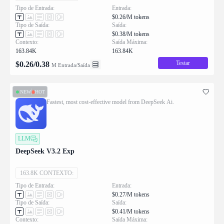
Tipo de Entrada:
Entrada:
$0.26/M tokens
Tipo de Saída:
Saída:
$0.38/M tokens
Contexto:
Saída Máxima:
163.84K
163.84K
Testar
$
0.26
/
0.38
M Entrada/Saída
NEW
HOT
Fastest, most cost-effective model from DeepSeek Ai.
LLM
DeepSeek V3.2 Exp
163.8K CONTEXTO:
Tipo de Entrada:
Entrada:
$0.27/M tokens
Tipo de Saída:
Saída:
$0.41/M tokens
Contexto:
Saída Máxima: