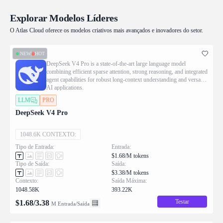
Explorar Modelos Líderes
O Atlas Cloud oferece os modelos criativos mais avançados e inovadores do setor.
NEW
HOT
DeepSeek V4 Pro is a state-of-the-art large language model
combining efficient sparse attention, strong reasoning, and integrated
agent capabilities for robust long-context understanding and versatile
AI applications.
LLM
PRO
DeepSeek V4 Pro
1048.6K CONTEXTO:
Tipo de Entrada:
Entrada:
$1.68/M tokens
Tipo de Saída:
Saída:
$3.38/M tokens
Contexto:
Saída Máxima:
1048.58K
393.22K
Testar
$
1.68
/
3.38
M Entrada/Saída