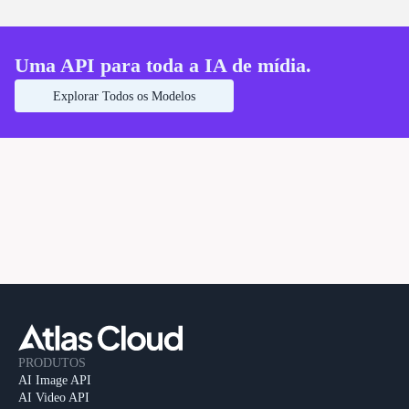
4K já está no ar!
Uma API para toda a IA de mídia.
Explorar Todos os Modelos
PRODUTOS
AI Image API
AI Video API