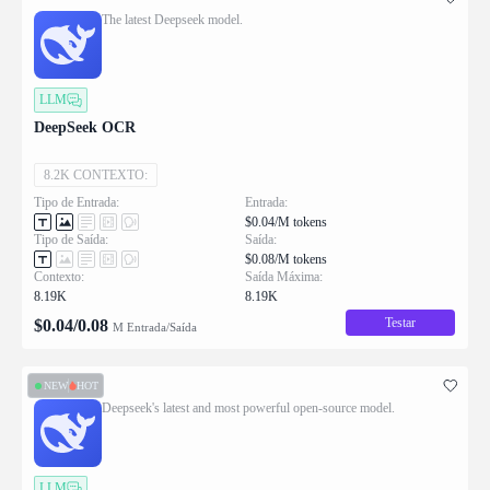
The latest Deepseek model.
LLM
DeepSeek OCR
8.2K CONTEXTO:
Tipo de Entrada:
Entrada:
$0.04/M tokens
Tipo de Saída:
Saída:
$0.08/M tokens
Contexto:
Saída Máxima:
8.19K
8.19K
Testar
$
0.04
/
0.08
M Entrada/Saída
NEW
HOT
Deepseek's latest and most powerful open-source model.
LLM