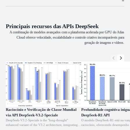
Principais recursos das APIs DeepSeek
A combinação de modelos avançados com a plataforma acelerada por GPU do Atlas
Cloud oferece velocidade, escalabilidade e controle criativo incomparáveis para
geração de imagens e vídeos.
Raciocínio e Verificação de Classe Mundial
Profundidade cognitiva inigu
via API DeepSeek-V3.2-Speciale
DeepSeek-R1 API
DeepSeek-V3.2-Speciale is the "long-thought"
O modelo DeepSeek-R1 está na van
enhanced variant of the V3.2 architecture, integrating
raciocínio, oferecendo desempenho 
advanced theorem-proving capabilities from DeepSeek-
matemática, programação e lógica ge