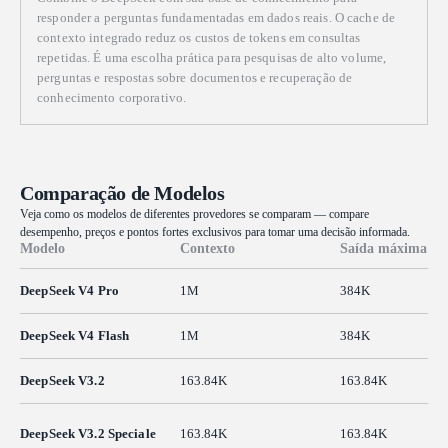
responder a perguntas fundamentadas em dados reais. O cache de
contexto integrado reduz os custos de tokens em consultas
repetidas. É uma escolha prática para pesquisas de alto volume,
perguntas e respostas sobre documentos e recuperação de
conhecimento corporativo.
Comparação de Modelos
Veja como os modelos de diferentes provedores se comparam — compare
desempenho, preços e pontos fortes exclusivos para tomar uma decisão informada.
Modelo
Contexto
Saída máxima
DeepSeek V4 Pro
1M
384K
DeepSeek V4 Flash
1M
384K
DeepSeek V3.2
163.84K
163.84K
DeepSeek V3.2 Speciale
163.84K
163.84K