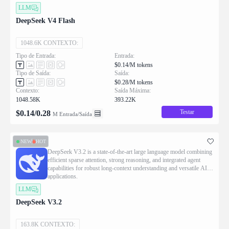
LLM
DeepSeek V4 Flash
1048.6K CONTEXTO:
Tipo de Entrada:
Entrada:
$0.14/M tokens
Tipo de Saída:
Saída:
$0.28/M tokens
Contexto:
Saída Máxima:
1048.58K
393.22K
Testar
$
0.14
/
0.28
M Entrada/Saída
NEW
HOT
DeepSeek V3.2 is a state-of-the-art large language model combining
efficient sparse attention, strong reasoning, and integrated agent
capabilities for robust long-context understanding and versatile AI
applications.
LLM
DeepSeek V3.2
163.8K CONTEXTO: