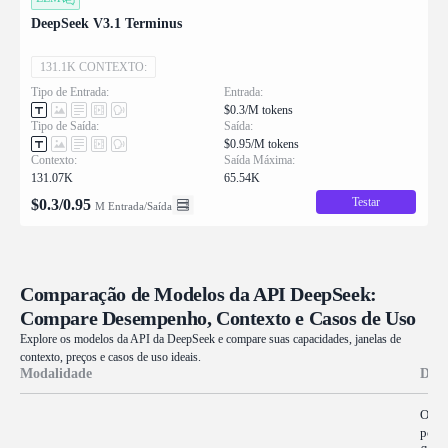
DeepSeek V3.1 Terminus
131.1K CONTEXTO:
Tipo de Entrada:
Entrada:
$0.3/M tokens
Tipo de Saída:
Saída:
$0.95/M tokens
Contexto:
Saída Máxima:
131.07K
65.54K
Testar
$
0.3
/
0.95
M Entrada/Saída
Comparação de Modelos da API DeepSeek:
Compare Desempenho, Contexto e Casos de Uso
Explore os modelos da API da DeepSeek e compare suas capacidades, janelas de
contexto, preços e casos de uso ideais.
Modalidade
Desc
O De
pont