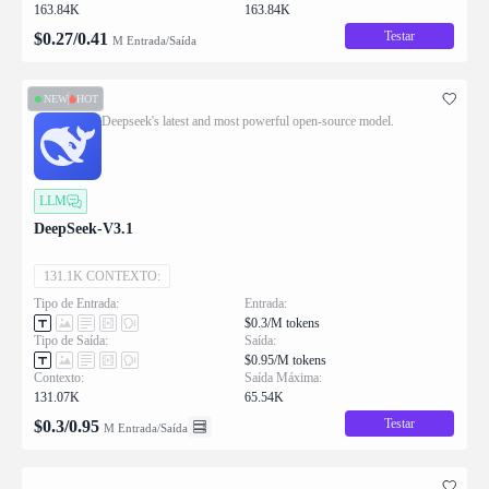
163.84K
163.84K
Testar
$
0.27
/
0.41
M Entrada/Saída
NEW
HOT
Deepseek's latest and most powerful open-source model.
LLM
DeepSeek-V3.1
131.1K CONTEXTO:
Tipo de Entrada:
Entrada:
$0.3/M tokens
Tipo de Saída:
Saída:
$0.95/M tokens
Contexto:
Saída Máxima:
131.07K
65.54K
Testar
$
0.3
/
0.95
M Entrada/Saída