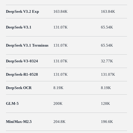
DeepSeek V3.2 Exp
163.84K
163.84K
DeepSeek-V3.1
131.07K
65.54K
DeepSeek V3.1 Terminus
131.07K
65.54K
DeepSeek-V3-0324
131.07K
32.77K
DeepSeek-R1-0528
131.07K
131.07K
DeepSeek OCR
8.19K
8.19K
GLM-5
200K
128K
MiniMax-M2.5
204.8K
196.6K