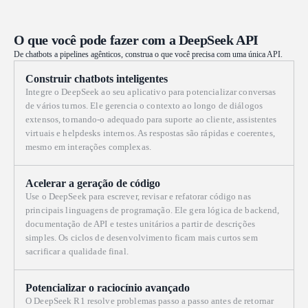
Math-V2. Engineered for extreme precision, this model
paridade com modelos globais de el
excels in rigorous mathematical proofing, complex
OpenAI e o Gemini-2.5-Pro, o R1 re
logical verification, and superior instruction following,
capacidades da inteligência de códig
O que você pode fazer com a DeepSeek API
rivaling the performance of Gemini-3.0-Pro in
otimizado especificamente para tar
mainstream reasoning benchmarks. It is the premier
De chatbots a pipelines agênticos, construa o que você precisa com uma única API.
profundo, incluindo desenvolviment
choice for academic research, automated formal
complexo, síntese de dados sofistica
verification, and high-stakes technical problem-solving
trabalho cognitivos avançados que 
Construir chatbots inteligentes
where logical integrity is non-negotiable.
dedutivo em vários estágios.
Integre o DeepSeek ao seu aplicativo para potencializar conversas
de vários turnos. Ele gerencia o contexto ao longo de diálogos
extensos, tornando-o adequado para suporte ao cliente, assistentes
virtuais e helpdesks internos. As respostas são rápidas e coerentes,
mesmo em interações complexas.
Acelerar a geração de código
Use o DeepSeek para escrever, revisar e refatorar código nas
principais linguagens de programação. Ele gera lógica de backend,
documentação de API e testes unitários a partir de descrições
simples. Os ciclos de desenvolvimento ficam mais curtos sem
sacrificar a qualidade final.
Potencializar o raciocínio avançado
O DeepSeek R1 resolve problemas passo a passo antes de retornar