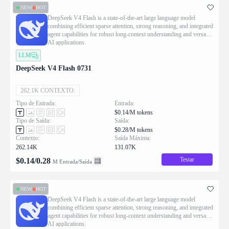
NEW
HOT
DeepSeek V4 Flash is a state-of-the-art large language model
combining efficient sparse attention, strong reasoning, and integrated
agent capabilities for robust long-context understanding and versatile
AI applications.
LLM
DeepSeek V4 Flash 0731
262.1K CONTEXTO:
Tipo de Entrada:
Entrada:
$0.14/M tokens
Tipo de Saída:
Saída:
$0.28/M tokens
Contexto:
Saída Máxima:
262.14K
131.07K
Testar
$
0.14
/
0.28
M Entrada/Saída
NEW
HOT
DeepSeek V4 Flash is a state-of-the-art large language model
combining efficient sparse attention, strong reasoning, and integrated
agent capabilities for robust long-context understanding and versatile
AI applications.