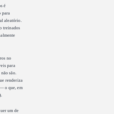
s é
o para
l aleatório.
o treinados
nalmente
ros no
veis para
 não são.
ue renderiza
 — o que, em
).
quer um de