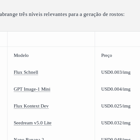
brange três níveis relevantes para a geração de rostos:
Modelo
Preço
Flux Schnell
USD0.003/img
GPT Image-1 Mini
USD0.004/img
Flux Kontext Dev
USD0.025/img
Seedream v5.0 Lite
USD0.032/img
Nano Banana 2
USD0.048/img