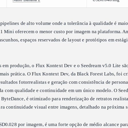
 pipelines de alto volume onde a tolerância à qualidade é maio
-1 Mini oferecem o menor custo por imagem na plataforma. A
scunhos, espaços reservados de layout e protótipos em estágio
os em produção, o Flux Kontext Dev e o Seedream v5.0 Lite sã
ais prática. O Flux Kontext Dev, da Black Forest Labs, foi c
esultados fotorrealistas e geração com consistência de perso
lida com qualidade e continuidade em um único modelo. O See
 ByteDance, é otimizado para renderização de retratos realista
a continuidade visual entre imagens, detalhado na próxima s
USD0.028 por imagem, é uma forte opção de médio alcance par