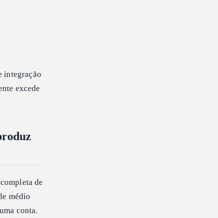
e integração
ente excede
produz
 completa de
de médio
 uma conta.