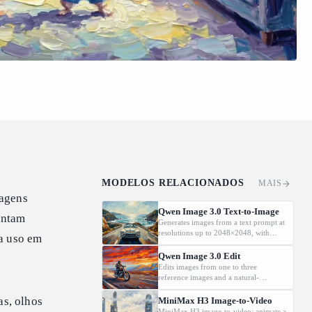
MODELOS RELACIONADOS
MAIS
nagens
Qwen Image 3.0 Text-to-Image
entam
Generates images from a text prompt at
resolutions up to 2048×2048, with
ra uso em
automatic prompt rewriting and
prompt-guided resolution selection,
Qwen Image 3.0 Edit
building on Qwen strength in complex
Edits images from one to three
text rendering and precise prompt
reference images and a natural-
adherence
language instruction, preserving key
details such as facial features and
as, olhos
MiniMax H3 Image-to-Video
identity while applying the requested
MiniMax H3 image-to-video: animate a