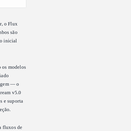
r, o Flux
mbos são
 inicial
o os modelos
riado
nagem — o
dream v5.0
s e suporta
eção.
a fluxos de