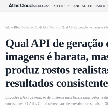
MODELOS
EXPLORAR
CENTRAL DO CRIADOR
Início
/
Blog
/
Guias de Uso de IA e Técnicos
/
Qual API de geração 
imagens é barata, ma
produz rostos realista
resultados consistent
Encontre a API de geração de imagens mais barata para rostos realis
consistentes. O Atlas Cloud oferece aos desenvolvedores mais de 3