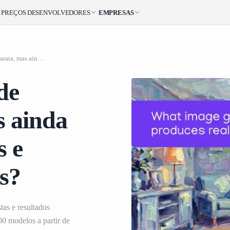
PREÇOS
DESENVOLVEDORES
EMPRESAS
Qual API de geração de imagens é barata, mas ainda produz rostos realistas e resultados consistentes?
de
s ainda
s e
es?
tas e resultados
00 modelos a partir de