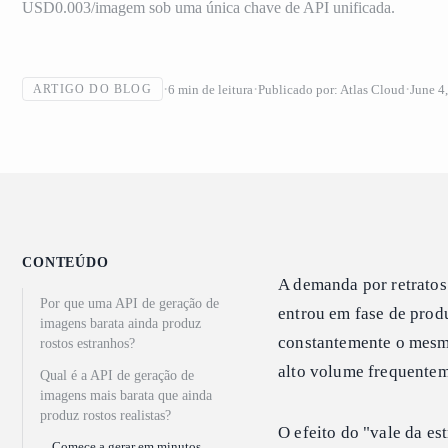
USD0.003/imagem sob uma única chave de API unificada.
6
min de leitura
Publicado por:
Atlas Cloud
June 4
ARTIGO DO BLOG
CONTEÚDO
A demanda por retratos
Por que uma API de geração de
entrou em fase de prod
imagens barata ainda produz
constantemente o mesmo
rostos estranhos?
alto volume frequentem
Qual é a API de geração de
imagens mais barata que ainda
produz rostos realistas?
O efeito do "vale da es
Comece a gerar em minutos