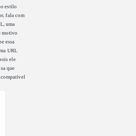
 estilo
r, fala com
RL, uma
o motivo
be essa
 uma URL
ois ele
isa que
r compatível