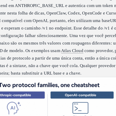
ackend em ANTHROPIC_BASE_URL e autentica com um token no
ante nesta folha de dicas, OpenClaw, Codex, OpenCode e Curso
I compatível com OpenAI, portanto, eles utilizam uma baseU
 e esperam o caminho /v1 no endpoint. Esse detalhe do /v1 é 
onfiguração falhar silenciosamente. Uma vez que você perce
abaixo são os mesmos três valores com roupagens diferentes:
ID de modelo. Os exemplos usam
Atlas Cloud
como provedor, p
ias de protocolo a partir de uma única conta, então a única co
tas é a sintaxe, não a chave que você cola. Qualquer provedo
ira; basta substituir a URL base e a chave.