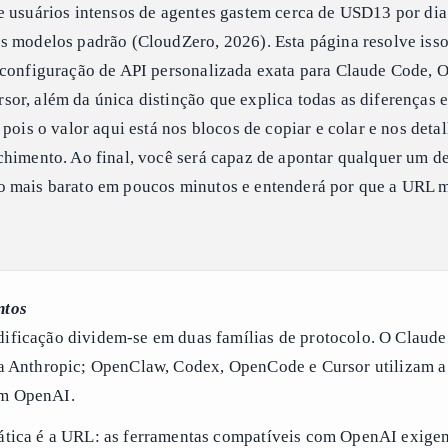
e usuários intensos de agentes gastem cerca de USD13 por dia
s modelos padrão (CloudZero, 2026). Esta página resolve iss
 configuração de API personalizada exata para Claude Code, 
r, além da única distinção que explica todas as diferenças en
 pois o valor aqui está nos blocos de copiar e colar e nos deta
chimento. Ao final, você será capaz de apontar qualquer um d
o mais barato em poucos minutos e entenderá por que a URL
ntos
dificação dividem-se em duas famílias de protocolo. O Claud
 da Anthropic; OpenClaw, Codex, OpenCode e Cursor utilizam a
om OpenAI.
rática é a URL: as ferramentas compatíveis com OpenAI exig