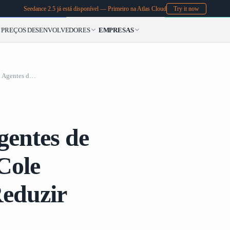
Seedance 2.5 já está disponível — Primeiro na Atlas Cloud
Try it now
PREÇOS
DESENVOLVEDORES
EMPRESAS
Cheat Sheet da API P
Cheat Sheet da API Personalizada para Agentes de Codificação: Copie e Cole Configurações para Reduzir sua Fatura de Tokens
Cole Config
gentes de
Cole
Reduzir