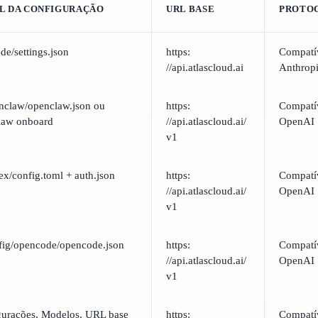
L DA CONFIGURAÇÃO
URL BASE
PROTO
ude/settings.json
https:​
Compatí
//api.atlascloud.ai
Anthrop
nclaw/openclaw.json ou
https:​
Compatí
law onboard
//api.atlascloud.ai/
OpenAI
v1
ex/config.toml + auth.json
https:​
Compatí
//api.atlascloud.ai/
OpenAI
v1
fig/opencode/opencode.json
https:​
Compatí
//api.atlascloud.ai/
OpenAI
v1
gurações, Modelos, URL base
https:​
Compatí