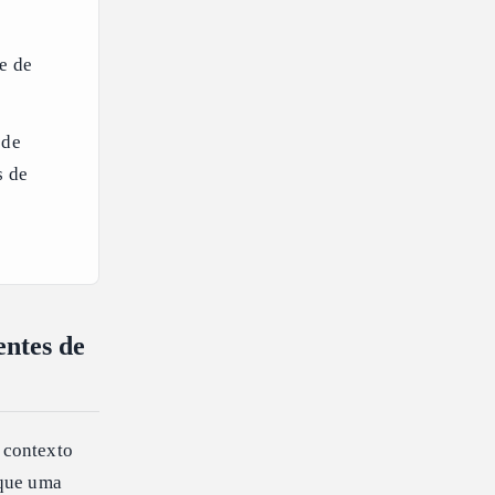
e de
 de
s de
entes de
u contexto
 que uma