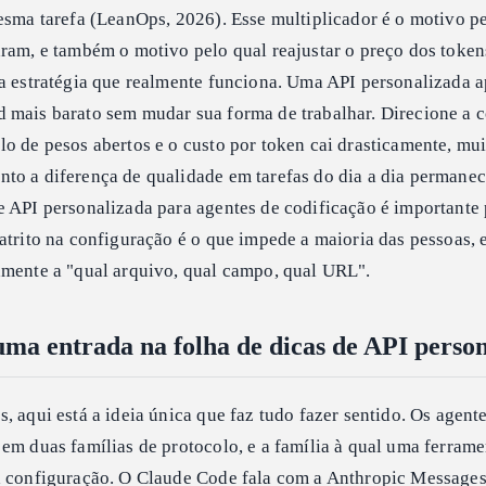
esma tarefa (LeanOps, 2026). Esse multiplicador é o motivo pe
aram, e também o motivo pelo qual reajustar o preço dos token
 a estratégia que realmente funciona. Uma API personalizada 
 mais barato sem mudar sua forma de trabalhar. Direcione a 
o de pesos abertos e o custo por token cai drasticamente, mui
to a diferença de qualidade em tarefas do dia a dia permane
e API personalizada para agentes de codificação é importante
atrito na configuração é o que impede a maioria das pessoas, e
amente a "qual arquivo, qual campo, qual URL".
ma entrada na folha de dicas de API perso
, aqui está a ideia única que faz tudo fazer sentido. Os agent
em duas famílias de protocolo, e a família à qual uma ferram
a configuração. O Claude Code fala com a Anthropic Messages