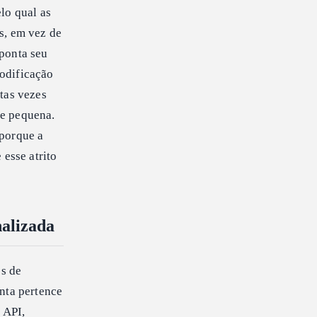
lo qual as
s, em vez de
aponta seu
codificação
tas vezes
ce pequena.
 porque a
 esse atrito
nalizada
es de
enta pertence
 API,