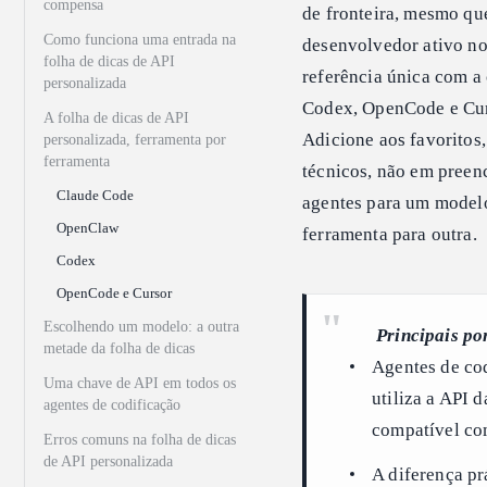
compensa
de fronteira, mesmo qu
Como funciona uma entrada na
desenvolvedor ativo no
folha de dicas de API
referência única com a
personalizada
Codex, OpenCode e Curso
A folha de dicas de API
Adicione aos favoritos,
personalizada, ferramenta por
ferramenta
técnicos, não em preen
Claude Code
agentes para um model
OpenClaw
ferramenta para outra.
Codex
OpenCode e Cursor
Escolhendo um modelo: a outra
Principais po
metade da folha de dicas
Agentes de co
Uma chave de API em todos os
utiliza a API
agentes de codificação
compatível c
Erros comuns na folha de dicas
de API personalizada
A diferença p