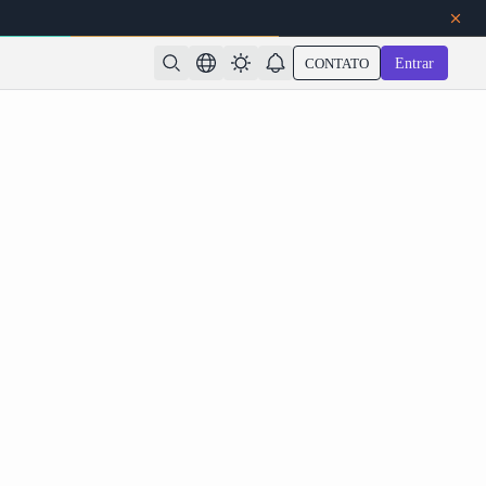
CONTATO
Entrar
ersonalizada para Agentes de Codificação: Copie e
urações para Reduzir sua Fatura de Tokens