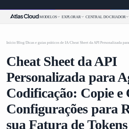
MODELOS
EXPLORAR
CENTRAL DO CRIADOR
Início
/
Blog
/
Dicas e guias práticos de IA
/
Cheat Sheet da API
Personalizada para A
Codificação: Copie e 
Configurações para 
sua Fatura de Tokens