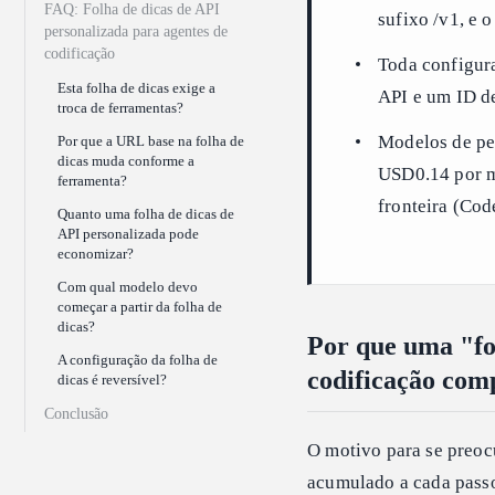
FAQ: Folha de dicas de API
sufixo /v1, e 
personalizada para agentes de
codificação
Toda configur
Esta folha de dicas exige a
API e um ID d
troca de ferramentas?
Modelos de pe
Por que a URL base na folha de
dicas muda conforme a
USD0.14 por mi
ferramenta?
fronteira (Cod
Quanto uma folha de dicas de
API personalizada pode
economizar?
Com qual modelo devo
começar a partir da folha de
dicas?
Por que uma "fo
A configuração da folha de
codificação com
dicas é reversível?
Conclusão
O motivo para se preocu
acumulado a cada passo