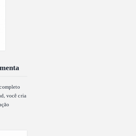
amenta
 completo
d, você cria
cação