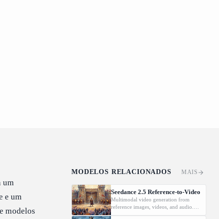
MODELOS RELACIONADOS
MAIS
a um
Seedance 2.5 Reference-to-Video
e e um
Multimodal video generation from
reference images, videos, and audio.
de modelos
Supports video editing and extension.