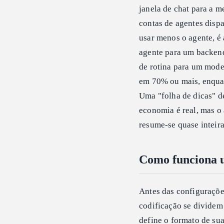
janela de chat para a m
contas de agentes disp
usar menos o agente, é
agente para um backend
de rotina para um model
em 70% ou mais, enquan
Uma "folha de dicas" d
economia é real, mas o 
resume-se quase inteir
Como funciona u
Antes das configurações
codificação se dividem 
define o formato de su