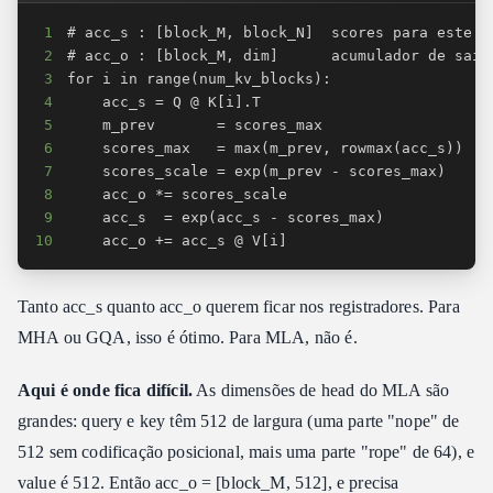
1
2
3
4
5
6
7
8
9
10
    acc_o += acc_s @ V[i]
Tanto acc_s quanto acc_o querem ficar nos registradores. Para
MHA ou GQA, isso é ótimo. Para MLA, não é.
Aqui é onde fica difícil.
As dimensões de head do MLA são
grandes: query e key têm 512 de largura (uma parte "nope" de
512 sem codificação posicional, mais uma parte "rope" de 64), e
value é 512. Então acc_o = [block_M, 512], e precisa