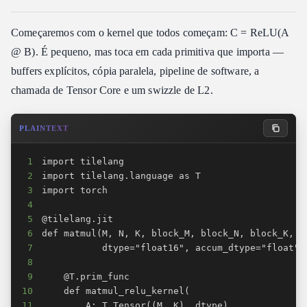
Começaremos com o kernel que todos começam: C = ReLU(A
@ B). É pequeno, mas toca em cada primitiva que importa —
buffers explícitos, cópia paralela, pipeline de software, a
chamada de Tensor Core e um swizzle de L2.
PLAINTEXT
1
2
3
4
5
6
7
8
9
10
11