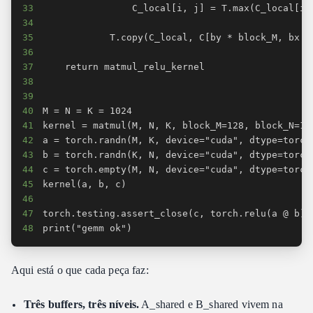
33
34
35
36
37
38
39
40
41
42
43
44
45
46
47
48
print("gemm ok")
Aqui está o que cada peça faz:
Três buffers, três níveis.
A_shared e B_shared vivem na