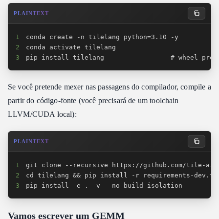
PLAINTEXT
1
2
3
pip install tilelang                 # wheel pré-
Se você pretende mexer nas passagens do compilador, compile a
partir do código-fonte (você precisará de um toolchain
LLVM/CUDA local):
PLAINTEXT
1
2
3
pip install -e . -v --no-build-isolation
Vamos escrever um GEMM