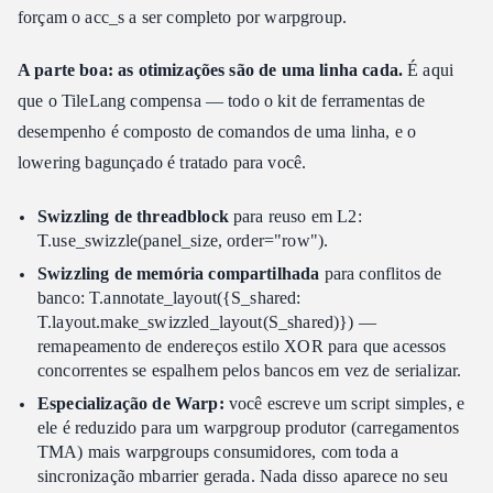
forçam o acc_s a ser completo por warpgroup.
A parte boa: as otimizações são de uma linha cada.
É aqui
que o TileLang compensa — todo o kit de ferramentas de
desempenho é composto de comandos de uma linha, e o
lowering bagunçado é tratado para você.
Swizzling de threadblock
para reuso em L2:
T.use_swizzle(panel_size, order="row").
Swizzling de memória compartilhada
para conflitos de
banco: T.annotate_layout({S_shared:
T.layout.make_swizzled_layout(S_shared)}) —
remapeamento de endereços estilo XOR para que acessos
concorrentes se espalhem pelos bancos em vez de serializar.
Especialização de Warp:
você escreve um script simples, e
ele é reduzido para um warpgroup produtor (carregamentos
TMA) mais warpgroups consumidores, com toda a
sincronização mbarrier gerada. Nada disso aparece no seu