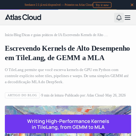
Try it now
Seedance 2.5 já está disponível — Primeiro na Atlas Cloud
Início
/
Blog
/
Dicas e guias práticos de IA
/
Escrevendo Kernels de Alto Desempenho em TileLang, de GEMM a MLA
Escrevendo Kernels de Alto Desempenho
em TileLang, de GEMM a MLA
O TileLang permite que você escreva kernels de GPU em Python com
controle explícito sobre tiles, pipelines e warps. De uma simples GEMM até
a decodificação MLA do DeepSeek.
9
min de leitura
Publicado por:
Atlas Cloud
May 26, 2026
ARTIGO DO BLOG