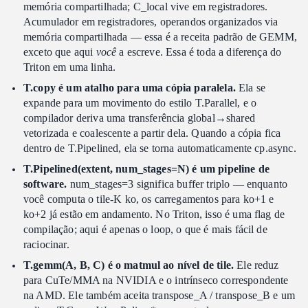
memória compartilhada; C_local vive em registradores.
Acumulador em registradores, operandos organizados via
memória compartilhada — essa é a receita padrão de GEMM,
exceto que aqui
você
a escreve. Essa é toda a diferença do
Triton em uma linha.
T.copy é um atalho para uma cópia paralela.
Ela se
expande para um movimento do estilo T.Parallel, e o
compilador deriva uma transferência global→shared
vetorizada e coalescente a partir dela. Quando a cópia fica
dentro de T.Pipelined, ela se torna automaticamente cp.async.
T.Pipelined(extent, num_stages=N) é um pipeline de
software.
num_stages=3 significa buffer triplo — enquanto
você computa o tile-K ko, os carregamentos para ko+1 e
ko+2 já estão em andamento. No Triton, isso é uma flag de
compilação; aqui é apenas o loop, o que é mais fácil de
raciocinar.
T.gemm(A, B, C) é o matmul ao nível de tile.
Ele reduz
para CuTe/MMA na NVIDIA e o intrínseco correspondente
na AMD. Ele também aceita transpose_A / transpose_B e um