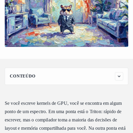
CONTEÚDO
O modelo mental
Configuração
Se você escreve kernels de GPU, você se encontra em algum
Vamos escrever um GEMM
ponto de um espectro. Em uma ponta está o Triton: rápido de
Algumas primitivas que você usará
escrever, mas o compilador toma a maioria das decisões de
Verificando seu trabalho
layout e memória compartilhada para você. Na outra ponta está
Agora um real: MLA decode