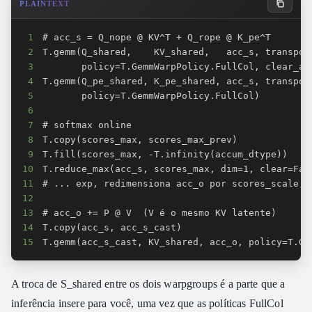
PLAINTEXT
1
2
3
4
5
6
7
8
9
10
11
12
13
14
15
T.gemm(acc_s_cast, KV_shared, acc_o, policy=T.Ge
A troca de S_shared entre os dois warpgroups é a parte que a
inferência insere para você, uma vez que as políticas FullCol