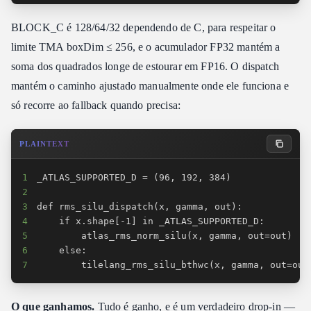
BLOCK_C é 128/64/32 dependendo de C, para respeitar o
limite TMA boxDim ≤ 256, e o acumulador FP32 mantém a
soma dos quadrados longe de estourar em FP16. O dispatch
mantém o caminho ajustado manualmente onde ele funciona e
só recorre ao fallback quando precisa:
PLAINTEXT
1
2
3
4
5
6
7
        tilelang_rms_silu_bthwc(x, gamma, out=out
O que ganhamos.
Tudo é ganho, e é um verdadeiro drop-in —