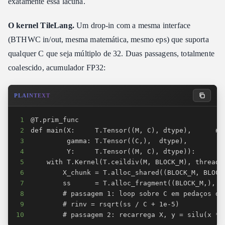
exatamente essa lacuna.
O kernel TileLang.
Um drop-in com a mesma interface
(BTHWC in/out, mesma matemática, mesmo eps) que suporta
qualquer C que seja múltiplo de 32. Duas passagens, totalmente
coalescido, acumulador FP32:
PLAINTEXT
1
2
3
4
5
6
7
8
9
10
        # passagem 2: recarrega X, y = silu(x * 