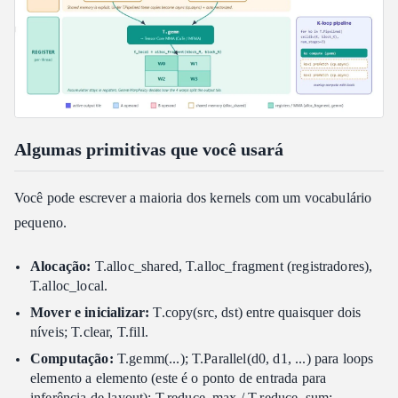
Algumas primitivas que você usará
Você pode escrever a maioria dos kernels com um vocabulário
pequeno.
Alocação:
T.alloc_shared, T.alloc_fragment (registradores),
T.alloc_local.
Mover e inicializar:
T.copy(src, dst) entre quaisquer dois
níveis; T.clear, T.fill.
Computação:
T.gemm(...); T.Parallel(d0, d1, ...) para loops
elemento a elemento (este é o ponto de entrada para
inferência de layout); T.reduce_max / T.reduce_sum;