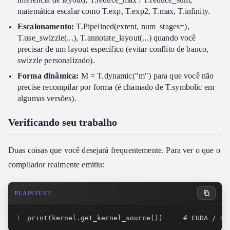
matemática escalar como T.exp, T.exp2, T.max, T.infinity.
Escalonamento:
T.Pipelined(extent, num_stages=),
T.use_swizzle(...), T.annotate_layout(...) quando você
precisar de um layout específico (evitar conflito de banco,
swizzle personalizado).
Forma dinâmica:
M = T.dynamic("m") para que você não
precise recompilar por forma (é chamado de T.symbolic em
algumas versões).
Verificando seu trabalho
Duas coisas que você desejará frequentemente. Para ver o que o
compilador realmente emitiu:
PLAINTEXT
1
print(kernel.get_kernel_source())     # CUDA / HI