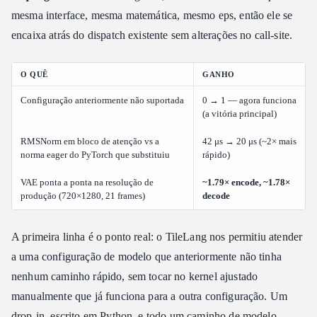
mesma interface, mesma matemática, mesmo eps, então ele se
encaixa atrás do dispatch existente sem alterações no call-site.
O QUÊ
GANHO
Configuração anteriormente não suportada
0 → 1 — agora funciona
(a vitória principal)
RMSNorm em bloco de atenção vs a
42 μs → 20 μs (~2× mais
norma eager do PyTorch que substituiu
rápido)
VAE ponta a ponta na resolução de
~1.79× encode, ~1.78×
produção (720×1280, 21 frames)
decode
A primeira linha é o ponto real: o TileLang nos permitiu atender
a uma configuração de modelo que anteriormente não tinha
nenhum caminho rápido, sem tocar no kernel ajustado
manualmente que já funciona para a outra configuração. Um
drop-in, escrito em Python, e todo um caminho de modelo