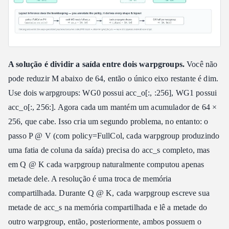
A solução é dividir a saída entre dois warpgroups.
Você não
pode reduzir M abaixo de 64, então o único eixo restante é dim.
Use dois warpgroups: WG0 possui acc_o[:, :256], WG1 possui
acc_o[:, 256:]. Agora cada um mantém um acumulador de 64 ×
256, que cabe. Isso cria um segundo problema, no entanto: o
passo P @ V (com policy=FullCol, cada warpgroup produzindo
uma fatia de coluna da saída) precisa do acc_s completo, mas
em Q @ K cada warpgroup naturalmente computou apenas
metade dele. A resolução é uma troca de memória
compartilhada. Durante Q @ K, cada warpgroup escreve sua
metade de acc_s na memória compartilhada e lê a metade do
outro warpgroup, então, posteriormente, ambos possuem o