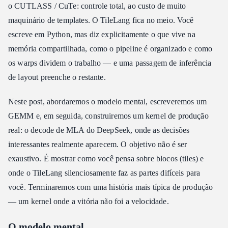
o CUTLASS / CuTe: controle total, ao custo de muito
Um caso nosso: um RMSNorm drop-in na AtlasCloud
maquinário de templates. O TileLang fica no meio. Você
Onde o TileLang brilha
escreve em Python, mas diz explicitamente o que vive na
memória compartilhada, como o pipeline é organizado e como
Conclusão
os warps dividem o trabalho — e uma passagem de inferência
de layout preenche o restante.
Neste post, abordaremos o modelo mental, escreveremos um
GEMM e, em seguida, construiremos um kernel de produção
real: o decode de MLA do DeepSeek, onde as decisões
interessantes realmente aparecem. O objetivo não é ser
exaustivo. É mostrar como você pensa sobre blocos (tiles) e
onde o TileLang silenciosamente faz as partes difíceis para
você. Terminaremos com uma história mais típica de produção
— um kernel onde a vitória não foi a velocidade.
O modelo mental