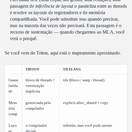
passagem de
inferência de layout
o paraleliza entre as threads
e resolve os layouts de registradores e de memória
compartilhada. Você pode substituir isso quando precisar,
mas na maioria das vezes não precisará. Esta passagem é o
recurso de sustentação — quando chegarmos ao MLA, você
verá o porquê.
Se você vem do Triton, aqui está o mapeamento aproximado.
TRITON
TILELANG
Granu
bloco de threads +
tile (bloco / warp / thread)
larida
vetorização
de
implícita
Mem
gerenciada pelo
explicit alloc_shared + copy
ória
compilador
comp.
Layo
o compilador
inferido, mas você pode anotar
ut
decide