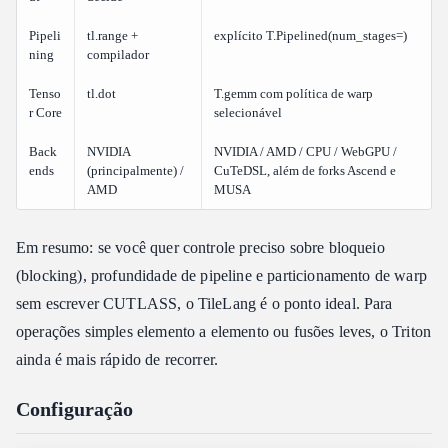
Pipeli
tl.range +
explícito T.Pipelined(num_stages=)
ning
compilador
Tenso
tl.dot
T.gemm com política de warp
r Core
selecionável
Back
NVIDIA
NVIDIA / AMD / CPU / WebGPU /
ends
(principalmente) /
CuTeDSL, além de forks Ascend e
AMD
MUSA
Em resumo: se você quer controle preciso sobre bloqueio
(blocking), profundidade de pipeline e particionamento de warp
sem escrever CUTLASS, o TileLang é o ponto ideal. Para
operações simples elemento a elemento ou fusões leves, o Triton
ainda é mais rápido de recorrer.
Configuração