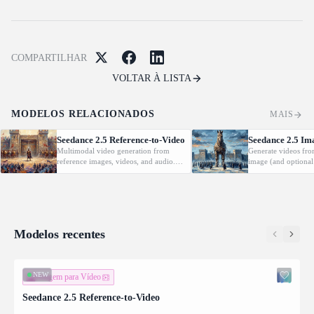
COMPARTILHAR
VOLTAR À LISTA
MODELOS RELACIONADOS
MAIS
Seedance 2.5 Reference-to-Video
Seedance 2.5 Im
Multimodal video generation from
Generate videos fro
reference images, videos, and audio.
image (and optional
Supports video editing and extension.
with native audio.
Modelos recentes
NEW
Imagem para Vídeo
Seedance 2.5 Reference-to-Video