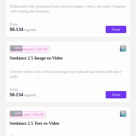
Multimodal video generation from reference images, videos, and audio. Supports
video editing and extension.
From
$
0.134
Testar
/segundo
NEW
Imagem para Vídeo
Seedance 2.5 Image-to-Video
Generate videos from a first-frame image (and optional last-frame) with native
audio.
From
$
0.134
Testar
/segundo
NEW
Texto para Vídeo
Seedance 2.5 Text-to-Video