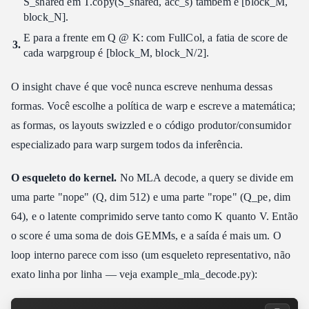
S_shared em T.copy(S_shared, acc_s) também é [block_M,
block_N].
E para a frente em Q @ K: com FullCol, a fatia de score de
cada warpgroup é [block_M, block_N/2].
O insight chave é que você nunca escreve nenhuma dessas
formas. Você escolhe a política de warp e escreve a matemática;
as formas, os layouts swizzled e o código produtor/consumidor
especializado para warp surgem todos da inferência.
O esqueleto do kernel.
No MLA decode, a query se divide em
uma parte "nope" (Q, dim 512) e uma parte "rope" (Q_pe, dim
64), e o latente comprimido serve tanto como K quanto V. Então
o score é uma soma de dois GEMMs, e a saída é mais um. O
loop interno parece com isso (um esqueleto representativo, não
exato linha por linha — veja example_mla_decode.py):