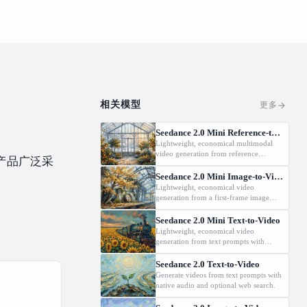
相关模型
更多
Seedance 2.0 Mini Reference-to-Video
Lightweight, economical multimodal
video generation from reference
产品广泛采
images, videos, and audio with native
audio.
Seedance 2.0 Mini Image-to-Video
Lightweight, economical video
generation from a first-frame image
(and optional last-frame) with native
audio.
Seedance 2.0 Mini Text-to-Video
Lightweight, economical video
generation from text prompts with
native audio.
Seedance 2.0 Text-to-Video
Generate videos from text prompts with
native audio and optional web search.