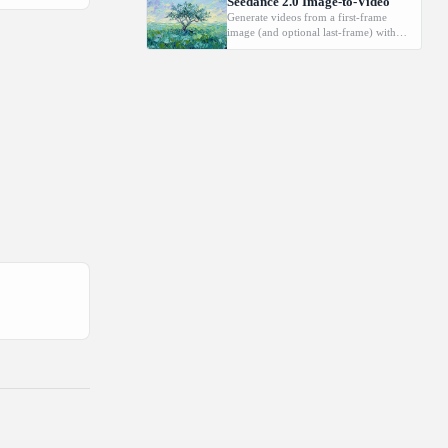
Seedance 2.0 Image-to-Video
Generate videos from a first-frame
image (and optional last-frame) with
native audio.