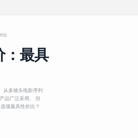
商对比
Seedan
 定价：最具
之一。 从多镜头电影序列
产品广泛采用。 但
及哪个选项最具性价比？