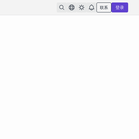
联系
登录
ce 2.0 API 定价：最具性价比的供应商对比