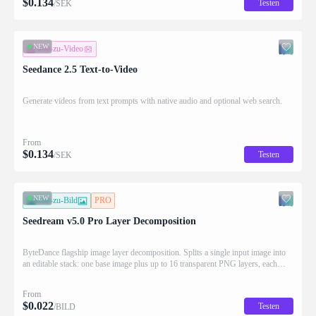
$
0.134
Testen
/SEK
NEW
Text-zu-Video
Seedance 2.5 Text-to-Video
Generate videos from text prompts with native audio and optional web search.
From
$
0.134
Testen
/SEK
NEW
Bild-zu-Bild
PRO
Seedream v5.0 Pro Layer Decomposition
ByteDance flagship image layer decomposition. Splits a single input image into
an editable stack: one base image plus up to 16 transparent PNG layers, each
returned with stacking order (z_index), bounding box coordinates, name, and
description for downstream drag/scale/recompose editing.
From
$
0.022
Testen
/BILD