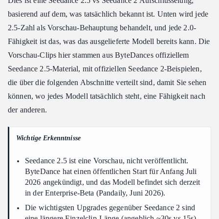
Dies ist eine Seedance 2.5 vs Seedance 2 Aufschlüsselung,
längere Clips?
basierend auf dem, was tatsächlich bekannt ist. Unten wird jede
Wann kommt Seedance 2.5 heraus?
2.5-Zahl als Vorschau-Behauptung behandelt, und jede 2.0-
Seedance 2.5 vs Seedance 2: Welches sollte ich heute
Fähigkeit ist das, was das ausgelieferte Modell bereits kann. Die
verwenden?
Vorschau-Clips hier stammen aus ByteDances offiziellem
Hat jemand Seedance 2.5 vs Seedance 2 unabhängig getestet?
Seedance 2.5-Material, mit offiziellen Seedance 2-Beispielen,
Wird Seedance 2.5 mehr kosten als Seedance 2?
die über die folgenden Abschnitte verteilt sind, damit Sie sehen
Fazit
können, wo jedes Modell tatsächlich steht, eine Fähigkeit nach
der anderen.
Wichtige Erkenntnisse
Seedance 2.5 ist eine Vorschau, nicht veröffentlicht.
ByteDance hat einen öffentlichen Start für Anfang Juli
2026 angekündigt, und das Modell befindet sich derzeit
in der Enterprise-Beta (Pandaily, Juni 2026).
Die wichtigsten Upgrades gegenüber Seedance 2 sind
eine längere Einzelclip-Länge (angeblich ~30s vs 15s),