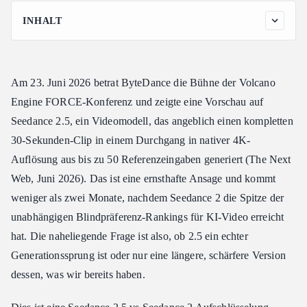
INHALT
Seedance 2.5 vs Seedance 2.0: Was sich tatsächlich geändert hat
Was Seedance 2.0 bereits gut kann
Am 23. Juni 2026 betrat ByteDance die Bühne der Volcano
Seedance 2.5 vs Seedance 2 zur Länge: Der 30-Sekunden-
Sprung
Engine FORCE-Konferenz und zeigte eine Vorschau auf
Seedance 2.5, ein Videomodell, das angeblich einen kompletten
Seedance 2.5 vs Seedance 2.0 zu Referenzen: Von einem
Dutzend auf 50 Eingaben
30-Sekunden-Clip in einem Durchgang in nativer 4K-
Seedance 2.5 vs Seedance 2.0 zur Bearbeitung: Regionale
Auflösung aus bis zu 50 Referenzeingaben generiert (The Next
Kontrolle
Web, Juni 2026). Das ist eine ernsthafte Ansage und kommt
Seedance 2.5 vs Seedance 2.0 zu Auflösung und Prompt-Treue
weniger als zwei Monate, nachdem Seedance 2 die Spitze der
Was Seedance 2.5 vs Seedance 2 uns immer noch nicht sagen
unabhängigen Blindpräferenz-Rankings für KI-Video erreicht
kann
hat. Die naheliegende Frage ist also, ob 2.5 ein echter
So testen Sie Seedance 2.5 vs Seedance 2 | Jetzt, da es live ist
Generationssprung ist oder nur eine längere, schärfere Version
am 31. Juli 2026
dessen, was wir bereits haben.
Häufig gestellte Fragen: Seedance 2.5 vs Seedance 2
Ist Seedance 2.5 vs Seedance 2 ein echtes Upgrade oder nur