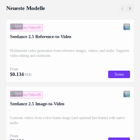
Neueste Modelle
NEW
Bild-zu-Video
Seedance 2.5 Reference-to-Video
Multimodal video generation from reference images, videos, and audio. Supports
video editing and extension.
From
$
0.134
Testen
/SEK
NEW
Bild-zu-Video
Seedance 2.5 Image-to-Video
Generate videos from a first-frame image (and optional last-frame) with native
audio.
From