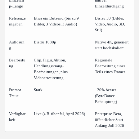
Einzelcli
nativer
p-Länge
Einzeldurchgang
Referenze
Etwa ein Dutzend (bis zu 9
Bis zu 50 (Bilder,
ingaben
Bilder, 3 Videos, 3 Audio)
Video, Audio, 3D,
Stil)
Auflösun
Bis zu 1080p
Native 4K, generiert
g
statt hochskaliert
Bearbeitu
Clip, Figur, Aktion,
Regionale
ng
Handlungsstrang-
Bearbeitung eines
Bearbeitungen, plus
Teils eines Frames
Videoerweiterung
Prompt-
Stark
~20% besser
Treue
(ByteDance-
Behauptung)
Verfügbar
Live (z.B. über fal, April 2026)
Enterprise-Beta,
keit
öffentlicher Start
Anfang Juli 2026