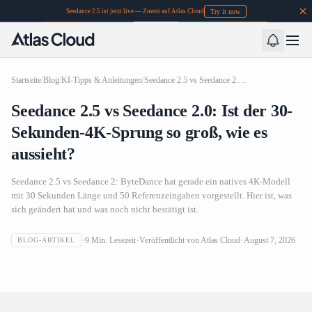
Try it now
Seedance 2.5 ist jetzt live — Zuerst auf Atlas Cloud
Startseite
/
Blog
/
KI-Tipps & Anleitungen
/
Seedance 2.5 vs Seedance 2.0: Ist der 30-Sekunden-4K-Sprung so groß, wie es aussieht?
Seedance 2.5 vs Seedance 2.0: Ist der 30-
Sekunden-4K-Sprung so groß, wie es
aussieht?
Seedance 2.5 vs Seedance 2: ByteDance hat gerade ein natives 4K-Modell
mit 30 Sekunden Länge und 50 Referenzeingaben vorgestellt. Hier ist, was
sich geändert hat und was noch nicht bestätigt ist.
Seedance 2.5 vs Seedance 2.0: Ist der 30-Sekunden-4K-
9
Min. Lesezeit
Veröffentlicht von
Atlas Cloud
August 7, 2026
BLOG-ARTIKEL
Sprung so groß, wie es aussieht?