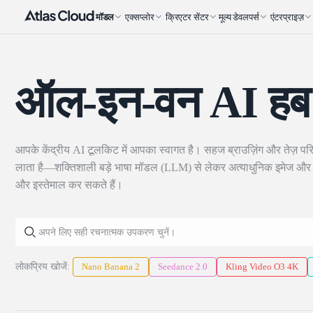
मॉडल
एक्सप्लोर
क्रिएटर सेंटर
मूल्य
डेवलपर्स
एंटरप्राइज़
ऑल-इन-वन AI हब
आपके केंद्रीय AI टूलकिट में आपका स्वागत है। सहज ब्राउज़िंग और तेज़ पर
लाता है—शक्तिशाली बड़े भाषा मॉडल (LLM) से लेकर अत्याधुनिक इमेज और व
और इस्तेमाल कर सकते हैं।
लोकप्रिय खोजें:
Nano Banana 2
Seedance 2.0
Kling Video O3 4K