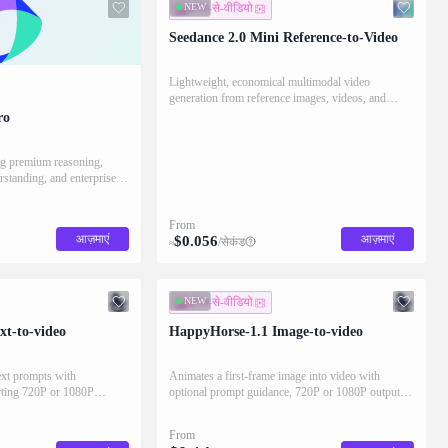
NEW
इमेज-से-वीडियो
audio for high‑quality narrative‑driven production.
Seedance 2.0 Mini Reference-to-Video
Lightweight, economical multimodal video
generation from reference images, videos, and
audio with native audio.
ro
ng premium reasoning,
standing, and enterprise-
From
आज़माएं
आज़माएं
$
0.056
/सेकंड
≈
NEW
इमेज-से-वीडियो
xt-to-video
HappyHorse-1.1 Image-to-video
ext prompts with
Animates a first-frame image into video with
ting 720P or 1080P
optional prompt guidance, 720P or 1080P output,
atios, and durations from 3
and durations from 3 to 15 seconds.
From