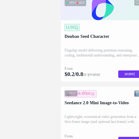
NEW
HOT
LLM
Doubao Seed Character
Flagship model delivering premium reasoning,
coding, multimodal understanding, and enterprise-
grade performance.
From
$
0.2
/
0.8
आज़माएं
M इन/आउट
NEW
इमेज-से-वीडियो
Seedance 2.0 Mini Image-to-Video
Lightweight, economical video generation from a
first-frame image (and optional last-frame) with
native audio.
From