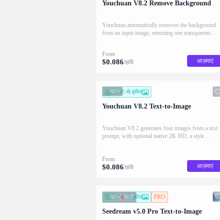
Youchuan V8.2 Remove Background
Youchuan automatically removes the background
from an input image, returning one transparent-
background result.
From
आज़माएं
$
0.086
/छवि
NEW
टेक्स्ट-से-इमेज
Youchuan V8.2 Text-to-Image
Youchuan V8.2 generates four images from a text
prompt, with optional native 2K HD, a style
reference, and aspect-ratio / stylize / chaos / weird
controls.
From
आज़माएं
$
0.086
/छवि
टेक्स्ट-से-इमेज
PRO
NEW
HOT
Seedream v5.0 Pro Text-to-Image