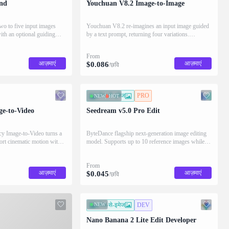
end
Youchuan V8.2 Image-to-Image
o to five input images
Youchuan V8.2 re-imagines an input image guided
with an optional guiding
by a text prompt, returning four variations.
D.
Supports native 2K HD, style reference, and
aspect-ratio / stylize / chaos / weird controls.
From
आज़माएं
आज़माएं
$
0.086
/छवि
इमेज-से-इमेज
PRO
NEW
HOT
ge-to-Video
Seedream v5.0 Pro Edit
y Image-to-Video turns a
ByteDance flagship next-generation image editing
hort cinematic motion with
model. Supports up to 10 reference images while
d expressive character
preserving identity, lighting, and color tones for
professional-quality modifications.
From
आज़माएं
आज़माएं
$
0.045
/छवि
NEW
इमेज-से-इमेज
DEV
Nano Banana 2 Lite Edit Developer