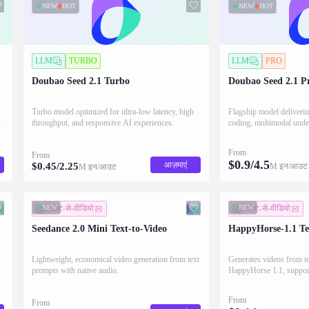
NEW
HOT
NEW
HOT
LLM
TURBO
LLM
PRO
Doubao Seed 2.1 Turbo
Doubao Seed 2.1 P
Turbo model optimized for ultra-low latency, high
Flagship model deliveri
throughput, and responsive AI experiences.
coding, multimodal under
grade performance.
From
From
$
0.9
/
4.5
आज़माएं
$
0.45
/
2.25
M इन/आउट
M इन/आउट
NEW
टेक्स्ट-से-वीडियो
NEW
टेक्स्ट-से-वीडियो
Seedance 2.0 Mini Text-to-Video
HappyHorse-1.1 Te
Lightweight, economical video generation from text
Generates videos from t
prompts with native audio.
HappyHorse 1.1, suppor
output, flexible aspect r
to 15 seconds.
From
From