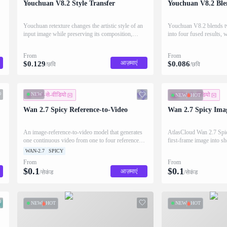
Youchuan V8.2 Style Transfer
Youchuan V8.2 Bl
Youchuan retexture changes the artistic style of an
Youchuan V8.2 blends tw
input image while preserving its composition,
into four fused results, 
returning four restyled results.
prompt and native 2K H
From
From
आज़माएं
$
0.129
$
0.086
/छवि
/छवि
NEW
संदर्भ-से-वीडियो
इमेज-से-वीडियो
NEW
HOT
Wan 2.7 Spicy Reference-to-Video
Wan 2.7 Spicy Ima
An image-reference-to-video model that generates
AtlasCloud Wan 2.7 Spic
one continuous video from one to four reference
first-frame image into s
images with precise subject binding and prompt
stable temporal detail an
WAN-2.7
SPICY
control. Supports image references only; reference
movement.
From
From
video and audio are not accepted.
$
0.1
$
0.1
आज़माएं
/सेकंड
/सेकंड
NEW
HOT
NEW
HOT