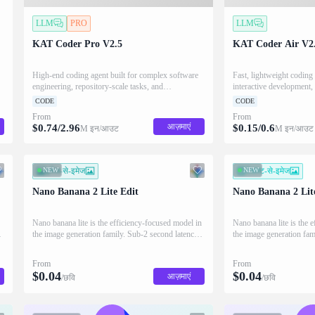
LLM
PRO
LLM
KAT Coder Pro V2.5
KAT Coder Air V2
High-end coding agent built for complex software
Fast, lightweight coding
engineering, repository-scale tasks, and
interactive development, 
autonomous development workflows.
efficient coding agents.
CODE
CODE
From
From
आज़माएं
$
0.74
/
2.96
$
0.15
/
0.6
M इन/आउट
M इन/आउट
NEW
इमेज-से-इमेज
NEW
टेक्स्ट-से-इमेज
Nano Banana 2 Lite Edit
Nano Banana 2 Lit
Nano banana lite is the efficiency-focused model in
Nano banana lite is the 
the image generation family. Sub-2 second latency
the image generation fam
4
with cost-effective generation and editing, fast
with cost-effective gener
multi-turn local edits, and 14 supported aspect
multi-turn local edits, a
From
From
ratios.
ratios.
$
0.04
$
0.04
आज़माएं
/छवि
/छवि