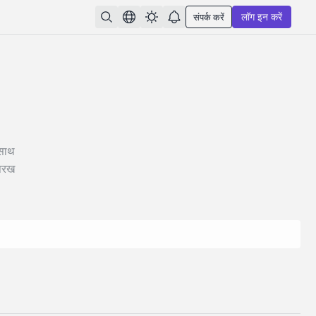
संपर्क करें
लॉग इन करें
 साथ
 परख