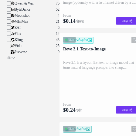
image (optionally with a last frame) driven by a tex
Qwen & Wan
76
prompt. Supports 2K, 5-15s.
ByteDance
52
From
Moonshot
4
$
0.14
आज़माएं
/सेकंड
MiniMax
21
ZAI
6
Flux
14
Kling
43
NEW
टेक्स्ट-से-इमेज
Vidu
25
Reve 2.1 Text-to-Image
Pixverse
9
और
Reve 2.1 is a layout-first text-to-image model that
turns natural-language prompts into sharp,
production-ready images at native 4K, with best-in
class typography and high prompt adherence.
From
$
0.24
आज़माएं
/छवि
NEW
इमेज-से-इमेज