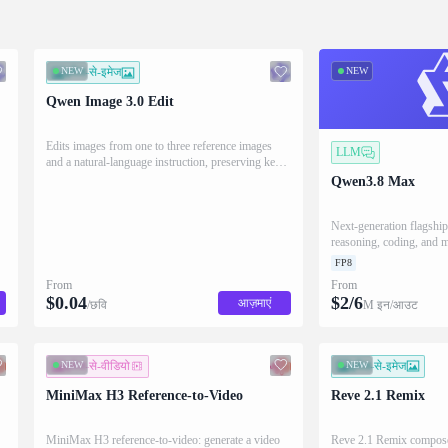
NEW
इमेज-से-इमेज
NEW
Qwen Image 3.0 Edit
Edits images from one to three reference images
LLM
and a natural-language instruction, preserving key
n
details such as facial features and identity while
Qwen3.8 Max
applying the requested changes
Next-generation flagshi
reasoning, coding, and m
FP8
From
From
$
0.04
$
2
/
6
आज़माएं
/छवि
M इन/आउट
NEW
इमेज-से-वीडियो
NEW
इमेज-से-इमेज
MiniMax H3 Reference-to-Video
Reve 2.1 Remix
MiniMax H3 reference-to-video: generate a video
Reve 2.1 Remix composes