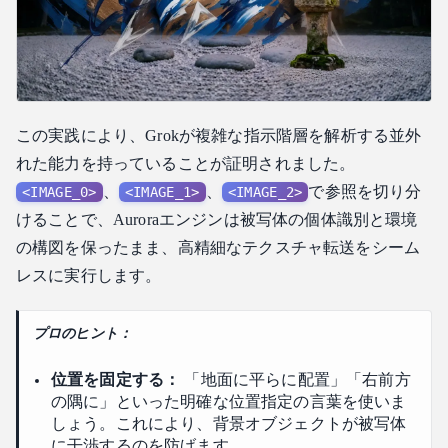
この実践により、Grokが複雑な指示階層を解析する並外
れた能力を持っていることが証明されました。
、
、
で参照を切り分
<IMAGE_0>
<IMAGE_1>
<IMAGE_2>
けることで、Auroraエンジンは被写体の個体識別と環境
の構図を保ったまま、高精細なテクスチャ転送をシーム
レスに実行します。
プロのヒント：
位置を固定する：
「地面に平らに配置」「右前方
の隅に」といった明確な位置指定の言葉を使いま
しょう。これにより、背景オブジェクトが被写体
に干渉するのを防げます。