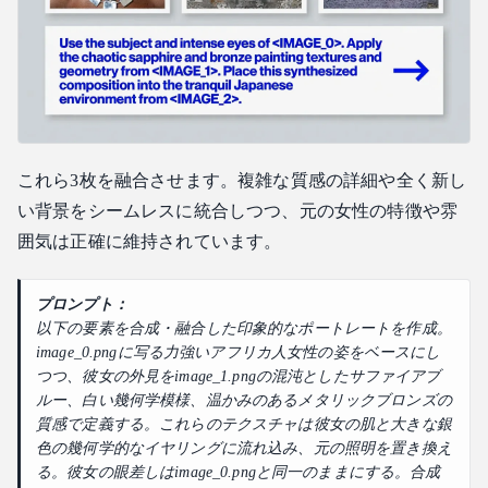
これら3枚を融合させます。複雑な質感の詳細や全く新し
い背景をシームレスに統合しつつ、元の女性の特徴や雰
囲気は正確に維持されています。
プロンプト：
以下の要素を合成・融合した印象的なポートレートを作成。
image_0.pngに写る力強いアフリカ人女性の姿をベースにし
つつ、彼女の外見をimage_1.pngの混沌としたサファイアブ
ルー、白い幾何学模様、温かみのあるメタリックブロンズの
質感で定義する。これらのテクスチャは彼女の肌と大きな銀
色の幾何学的なイヤリングに流れ込み、元の照明を置き換え
る。彼女の眼差しはimage_0.pngと同一のままにする。合成