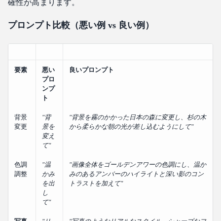
確性が高まります。
プロンプト比較（悪い例 vs 良い例）
要素
悪い
良いプロンプト
プロ
ンプ
ト
背景
"背
"背景を霧のかかった日本の森に変更し、杉の木
変更
景を
から柔らかな朝の光が差し込むようにして"
変え
て"
色調
"温
"画像全体をゴールデンアワーの色調にし、温か
調整
かみ
みのあるアンバーのハイライトと深い影のコン
を出
トラストを加えて"
し
て"