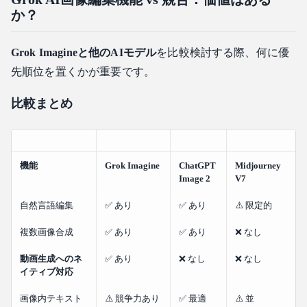
か？
Grok Imagineと他のAIモデル
を比較検討する際、何に優
先順位を置くかが重要です。
比較まとめ
機能
Grok Imagine
ChatGPT
Midjourney
Image 2
V7
自然言語編集
✅ あり
✅ あり
⚠️ 限定的
複数画像合成
✅ あり
✅ あり
❌ なし
動画生成へのネ
✅ あり
❌ なし
❌ なし
イティブ対応
画像内テキスト
⚠️ 競争力あり
✅ 最適
⚠️ 並