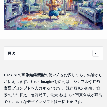
目次
Grok AIの画像編集機能とアカウント要件について
利用条件
Grok AIの画像編集機能の使い方
をお探しなら、結論から
知っておくべき画像編集の制限
お伝えします。
Grok Imagine
を使えば、シンプルな
自然
ステップ・バイ・ステップ：XおよびWebでのGrok AI画像
編集機能の使い方
言語プロンプト
を入力するだけで、既存画像の編集、背
ステップ 1: Grokにアクセスし、画像エディターを開く
景の入れ替え、色調補正、最大3枚までの写真合成が可能
です。高度なデザインソフトは一切不要です。
ステップ 2: 編集モードの起動