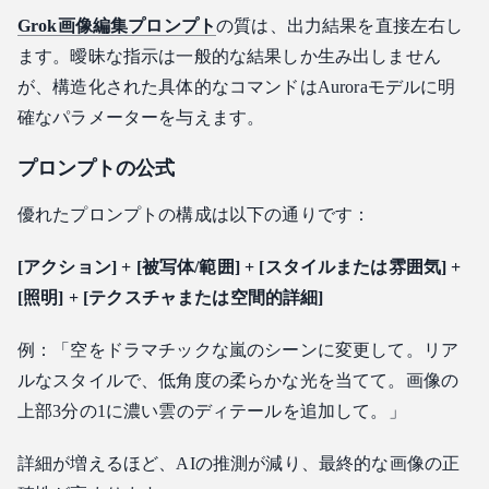
Grok画像編集プロンプト
の質は、出力結果を直接左右し
ます。曖昧な指示は一般的な結果しか生み出しません
が、構造化された具体的なコマンドはAuroraモデルに明
確なパラメーターを与えます。
プロンプトの公式
優れたプロンプトの構成は以下の通りです：
[アクション] + [被写体/範囲] + [スタイルまたは雰囲気] +
[照明] + [テクスチャまたは空間的詳細]
例：「空をドラマチックな嵐のシーンに変更して。リア
ルなスタイルで、低角度の柔らかな光を当てて。画像の
上部3分の1に濃い雲のディテールを追加して。」
詳細が増えるほど、AIの推測が減り、最終的な画像の正