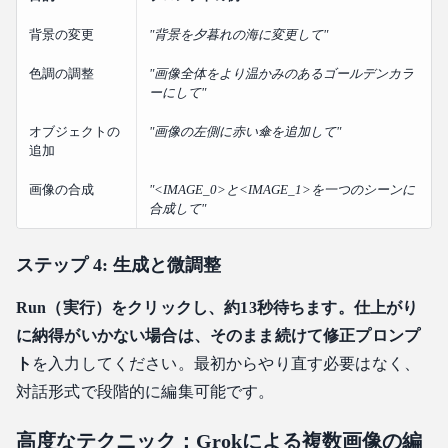
背景の変更
"背景を夕暮れの海に変更して"
色調の調整
"画像全体をより温かみのあるゴールデンカラ
ーにして"
オブジェクトの
"画像の左側に赤い傘を追加して"
追加
画像の合成
"<IMAGE_0>と<IMAGE_1>を一つのシーンに
合成して"
ステップ 4: 生成と微調整
Run（実行）をクリックし、約13秒待ちます。仕上がり
に納得がいかない場合は、そのまま続けて修正プロンプ
ト
を入力してください。最初からやり直す必要はなく、
対話形式で段階的に編集可能です。
高度なテクニック：Grokによる複数画像の編