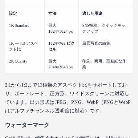
設定
寸法
適した用途
1K Standard
最大
SNS投稿、クイックモッ
1024×1024 px
クアップ
1K — 4:3 アスペ
1024×768 ピク
風景写真の編集
クト比
セル
2K Quality
最大
印刷、商用、高精細な作
2048×2048 px
業
2:1から1:2まで13種類のアスペクト比をサポートしてお
り、ポートレート、正方形、ワイドスクリーンに対応し
ています。出力形式はJPEG、PNG、WebP（PNGとWebP
はアルファチャンネル透明度に対応）です。
ウォーターマーク