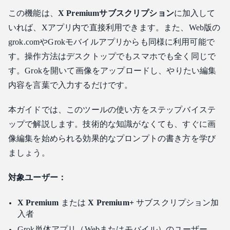
ステップ 3: 修正プロンプトの入力
この機能は、
X Premiumサブスクリプション
に加入して
ステップ 4: 生成と微調整
いれば、Xアプリ内で直接利用できます。また、Web版の
高度なテクニック：Grokによる複数画像の編集と合成
grok.comやGrokモバイルアプリからも同様に利用可能で
複数画像の参照方法
す。操作方法はデスクトップでもスマホでも全く同じで
主な活用事例
す。Grokを開いて画像をアップロードし、やりたい編集
複数画像の結果を向上させるヒント
内容を言葉で入力するだけです。
プログラマティックな代替手段：AI画像編集API開発者ガ
イド
本ガイドでは、このツールの使い方をステップバイステ
ップで解説します。技術的な知識がなくても、すぐに画
トークンの作成と認証
像編集を始められる効果的なプロンプトの書き方を学び
参照メディアの準備
ましょう。
マルチモーダルペイロードのマッピング
指示の送信とエクスポート
対象ユーザー：
効果的なGrok AI画像編集プロンプトの書き方
X Premium
プロンプトの公式
または
X Premium+
サブスクリプション加
入者
プロンプト比較（悪い例 vs 良い例）
Grok単体アプリ（Webまたはモバイル）のユーザー