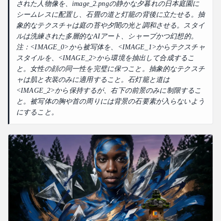
された人物像を、image_2.pngの静かな夕暮れの日本庭園に
シームレスに配置し、石畳の道と灯籠の背後に立たせる。抽
象的なテクスチャは庭の苔や夕闇の光と調和させる。スタイ
ルは洗練された多層的なAIアート、シャープかつ幻想的。
注：<IMAGE_0>から被写体を、<IMAGE_1>からテクスチャ
スタイルを、<IMAGE_2>から環境を抽出して合成するこ
と。女性の顔の同一性を完璧に保つこと。抽象的なテクスチ
ャは肌と衣装のみに適用すること。石灯籠と道は
<IMAGE_2>から保持するが、右下の前景のみに制限するこ
と。被写体の胸や首の周りには背景の石要素が入らないよう
にすること。