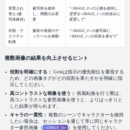
背景入れ
被写体を維持
"<IMAGE_0>の人物を維持し、
替え (被
し、周囲のみ変
背景を<IMAGE_1>の街並みに
写体維持)
更
変更して"
衣類・テ
服装や表面のデ
"<IMAGE_0>の被写体に、
クスチャ
ィテールを移動
<IMAGE_1>の衣装を着せて"
転換
複数画像の結果を向上させるヒント
役割を明確にする：
Grokは指示の優先順位を重視する
ため、どの画像タグがどの役割を果たすかを明確に指
示してください。
高コントラストな画像を使う：
画風転換を行う際は、
高コントラストな参照画像を使うと、よりはっきりと
した結果が得られます。
キャラの一貫性：
複数のシーンでキャラクターを維持
したい場合は、セッションを通じて常に同じキャラク
ター参照画像（
）を使用してください。
<IMAGE_0>