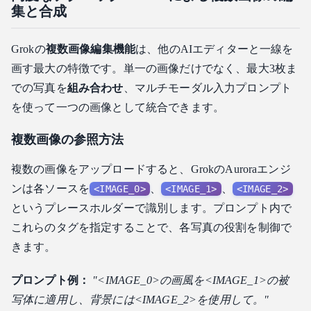
集と合成
Grokの
複数画像編集機能
は、他のAIエディターと一線を
画す最大の特徴です。単一の画像だけでなく、最大3枚ま
での写真を
組み合わせ
、マルチモーダル入力プロンプト
を使って一つの画像として統合できます。
複数画像の参照方法
複数の画像をアップロードすると、GrokのAuroraエンジ
ンは各ソースを
、
、
<IMAGE_0>
<IMAGE_1>
<IMAGE_2>
というプレースホルダーで識別します。プロンプト内で
これらのタグを指定することで、各写真の役割を制御で
きます。
プロンプト例：
"<IMAGE_0>の画風を<IMAGE_1>の被
写体に適用し、背景には<IMAGE_2>を使用して。"