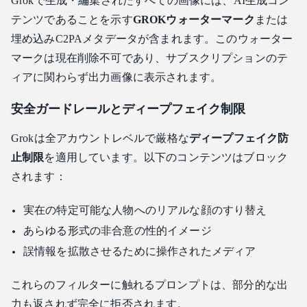
Grokで生成・編集されたすべての画像には、AI生成コン
テンツであることを示す
GROKウォーターマーク
または
埋め込みC2PAメタデータが含まれます。このウォーター
マークは現在削除不可であり、サブスクリプションのテ
ィアに関わらず出力画像に表示されます。
安全ガードレールとディープフェイク制限
Grokは全アカウントレベルで厳格な
ディープフェイク防
止制限
を適用しています。以下のコンテンツはブロック
されます：
実在の特定可能な人物へのリアルな顔のすり替え
あらゆる形式の非合意の性的イメージ
誤情報を拡散させるために操作されたメディア
これらのフィルターに触れるプロンプトは、部分的な出
力も返されず完全に拒否されます。