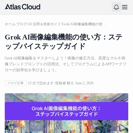
ホーム
/
ブログ
/
AI 活用＆技術ガイド
/
Grok AI画像編集機能の使い方：ステップバイステップガイド
Grok AI画像編集機能の使い方：ステ
ップバイステップガイド
Grok AI画像編集をマスターしよう！画像の修正方法、高度なマルチ画
像ブレンドプロンプトの活用法、そしてプログラムによるAPIワークフ
ローの効率化を学びましょう。
12
分で読めます
投稿者
騎士
June 2, 2026
ブログ記事