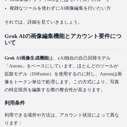
反対編集変数の活用
複雑なツールを使わずにAI画像編集を行いたい方
トラブルシューティング：Grok AI画像編集の制限と品質
スペック
それでは、詳細を見ていきましょう。
解像度とアスペクト比のオプション
ウォーターマーク
Grok AIの画像編集機能とアカウント要件につ
いて
安全ガードレールとディープフェイク制限
アウトペインティング（画像拡張）の欠如
Grok AI画像生成機能
は、xAI独自の自己回帰モデル
データプライバシーに関する注意
「Aurora」をベースにしています。ほとんどのツールが
Grok AI画像編集機能 vs 競合：価値はあるか？
拡散モデル（Diffusion）を使用するのに対し、Auroraは画
比較まとめ
像をトークン単位で処理します。この方式により、写真
Grokの強み
の特定箇所を編集する際の整合性が高まります。
競合がリードしている点
結論
利用条件
利用できる場所や方法は、アカウント状況によって異な
ります：