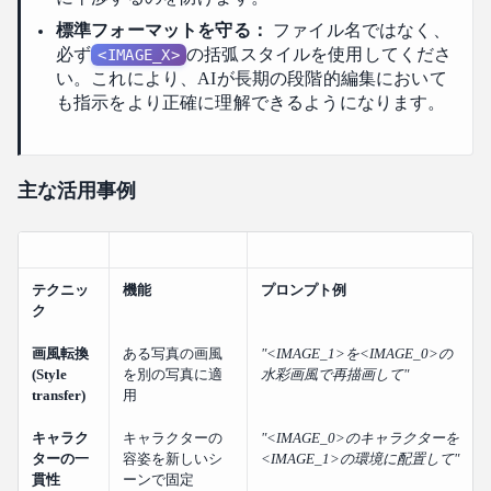
標準フォーマットを守る：
ファイル名ではなく、
必ず
の括弧スタイルを使用してくださ
<IMAGE_X>
い。これにより、AIが長期の段階的編集において
も指示をより正確に理解できるようになります。
主な活用事例
テクニッ
機能
プロンプト例
ク
画風転換
ある写真の画風
"<IMAGE_1>を<IMAGE_0>の
(Style
を別の写真に適
水彩画風で再描画して"
transfer)
用
キャラク
キャラクターの
"<IMAGE_0>のキャラクターを
ターの一
容姿を新しいシ
<IMAGE_1>の環境に配置して"
貫性
ーンで固定