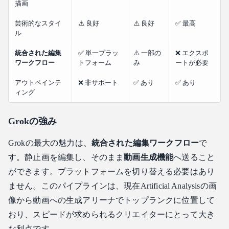
描画
芸術的なスタイ
⚠️ 良好
⚠️ 良好
✅ 最高
ル
統合された編集
✅ 単一プラッ
⚠️ 一部の
❌ エクスポ
ワークフロー
トフォーム
み
ートが必要
アウトペインテ
❌ 非サポート
✅ あり
✅ あり
ィング
Grokの強み
Grokの最大の魅力は、
統合された編集ワークフロー
で
す。静止画を編集し、そのまま
動画生成機能
へ送ること
ができます。プラットフォームを切り替える必要はあり
ません。このパイプラインは、現在Artificial Analysisの画
像から動画への生成アリーナでトップランクに位置して
おり、スピードが求められるクリエイターにとって大き
な利点です。