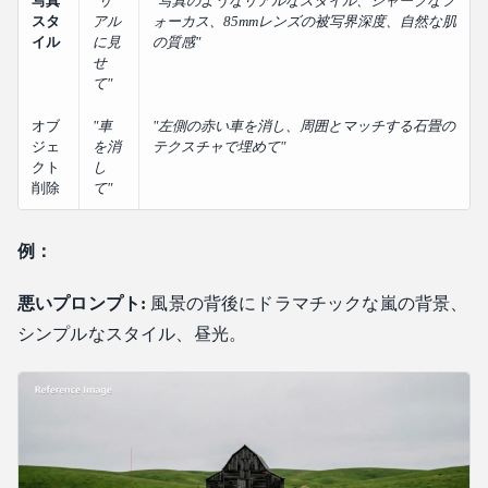
写真
"リ
"写真のようなリアルなスタイル、シャープなフ
スタ
アル
ォーカス、85mmレンズの被写界深度、自然な肌
イル
に見
の質感"
せ
て"
オブ
"車
"左側の赤い車を消し、周囲とマッチする石畳の
ジェ
を消
テクスチャで埋めて"
クト
し
削除
て"
例：
悪いプロンプト:
風景の背後にドラマチックな嵐の背景、
シンプルなスタイル、昼光。