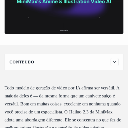
CONTEÚDO
Por que o Hailuo 2.3 se destaca
O especialista em anime e ilustração
Todo modelo de geração de vídeo por IA afirma ser versátil. A
Produção estilizada que se mantém fiel
maioria deles é — da mesma forma que um canivete suíço é
A base da MiniMax
versátil. Bom em muitas coisas, excelente em nenhuma quando
Principais recursos do Hailuo 2.3
você precisa de um especialista. O Hailuo 2.3 da MiniMax
Preços do Hailuo 2.3
adota uma abordagem diferente. Ele se concentra no que faz de
Acesso direto ao MiniMax
melhor: anime, ilustração e conteúdo de vídeo criativo