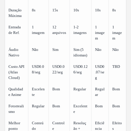
Duração
8s
15s
10s
10s
8s
Máxima
Entrada
1
12
1-2
1
1
de Ref.
imagem
arquivos
imagens
image
image
m
m
Áudio
Não
Sim
Sim (5
Não
Não
Nativo
idiomas)
Custo API
USD0.0
USD0.0
USD0.12
USD0
TBD
(Atlas
8/seg
22/seg
6/seg
.07/se
Cloud)
g
Qualidad
Excelen
Bom
Regular
Regul
Bom
e Anime
te
ar
Fotorreali
Regular
Bom
Excelent
Bom
Bom
smo
e
Melhor
Conteú
Control
Resoluç
Eficiê
Efeito
ponto
do
e
ão +
ncia
s