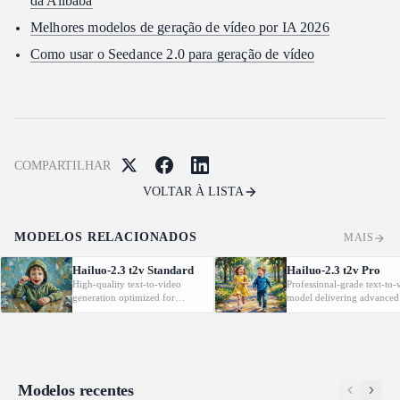
da Alibaba
Melhores modelos de geração de vídeo por IA 2026
Como usar o Seedance 2.0 para geração de vídeo
COMPARTILHAR
VOLTAR À LISTA
MODELOS RELACIONADOS
MAIS
Hailuo-2.3 t2v Standard
Hailuo-2.3 t2v Pro
High-quality text-to-video
Professional-grade text-to-
generation optimized for
model delivering advanced
creative workflows with
motion, physics realism an
cinematic visuals and reliable
film-style output for VFX 
prompt fidelity.
marketing.
Modelos recentes