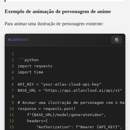
Exemplo de animação de personagem de anime
Para animar uma ilustração de personagem existente:
PLAINTEXT
1
2
3
4
5
6
7
8
9
10
11
12
13