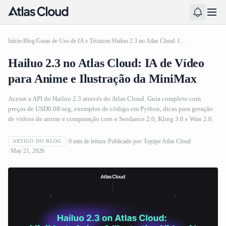
Início
/
Blog
/
Guias de Uso de IA e Técnicos
/
Hailuo 2.3 no Atlas Cloud: IA de Vídeo para Anime e Ilustração da MiniMax
Hailuo 2.3 no Atlas Cloud: IA de Vídeo
para Anime e Ilustração da MiniMax
Acesse a API do Hailuo 2.3 através do Atlas Cloud. Guia completo com
preços de USD0.08/seg, exemplos de código em Python, dicas para geração
de vídeos de anime e comparação com o Seedance 2.0, Kling 3.0 e Wan 2.6.
9
min de leitura
Publicado por:
Equipe Atlas Cloud
ARTIGO DO BLOG
May 21, 2026