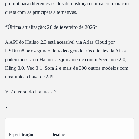
prompt para diferentes estilos de ilustração e uma comparação
Quais estilos de anime o Hailuo 2.3 suporta?
direta com as principais alternativas.
O Hailuo 2.3 suporta áudio?
Veredito
*Última atualização: 28 de fevereiro de 2026*
Artigos relacionados
A API do Hailuo 2.3 está acessível via
Atlas Cloud
por
USD0.08 por segundo de vídeo gerado. Os clientes da Atlas
podem acessar o Hailuo 2.3 juntamente com o Seedance 2.0,
Kling 3.0, Veo 3.1, Sora 2 e mais de 300 outros modelos com
uma única chave de API.
Visão geral do Hailuo 2.3
Especificação
Detalhe