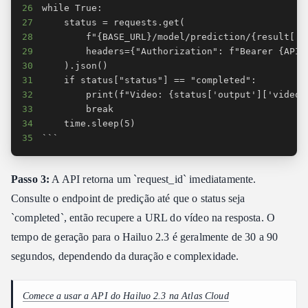
26
27
28
29
30
31
32
33
34
35
```
Passo 3:
A API retorna um `request_id` imediatamente.
Consulte o endpoint de predição até que o status seja
`completed`, então recupere a URL do vídeo na resposta. O
tempo de geração para o Hailuo 2.3 é geralmente de 30 a 90
segundos, dependendo da duração e complexidade.
Comece a usar a API do Hailuo 2.3 na Atlas Cloud