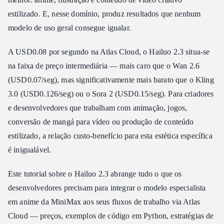
Preços da API Atlas Cloud (Recomendado)
estilizado. E, nesse domínio, produz resultados que nenhum
Custo em escala
modelo de uso geral consegue igualar.
Como acessar a API do Hailuo 2.3
A USD0.08 por segundo na Atlas Cloud, o Hailuo 2.3 situa-se
Opção 1: Direto via MiniMax Hailuo AI
na faixa de preço intermediária — mais caro que o Wan 2.6
Opção 2: Atlas Cloud (Recomendado)
(USD0.07/seg), mas significativamente mais barato que o Kling
Exemplo de animação de personagem de anime
3.0 (USD0.126/seg) ou o Sora 2 (USD0.15/seg). Para criadores
Hailuo 2.3 vs Concorrentes
e desenvolvedores que trabalham com animação, jogos,
Onde o Hailuo 2.3 vence
conversão de mangá para vídeo ou produção de conteúdo
Onde o Hailuo 2.3 falha
estilizado, a relação custo-benefício para esta estética específica
A abordagem prática
é inigualável.
Quem deve usar o Hailuo 2.3?
Este tutorial sobre o Hailuo 2.3 abrange tudo o que os
Perguntas frequentes
desenvolvedores precisam para integrar o modelo especialista
Quanto custa o Hailuo 2.3 por vídeo?
em anime da MiniMax aos seus fluxos de trabalho via Atlas
O Hailuo 2.3 consegue gerar vídeo fotorrealista?
Cloud — preços, exemplos de código em Python, estratégias de
Como acesso a API do Hailuo 2.3?