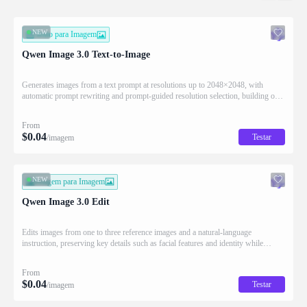
NEW
Texto para Imagem
Qwen Image 3.0 Text-to-Image
Generates images from a text prompt at resolutions up to 2048×2048, with
automatic prompt rewriting and prompt-guided resolution selection, building on
Qwen strength in complex text rendering and precise prompt adherence
From
$
0.04
Testar
/imagem
NEW
Imagem para Imagem
Qwen Image 3.0 Edit
Edits images from one to three reference images and a natural-language
instruction, preserving key details such as facial features and identity while
applying the requested changes
From
$
0.04
Testar
/imagem