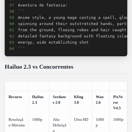
57
58
59
60
61
62
63
64
```
Hailuo 2.3 vs Concorrentes
Recurso
Hailuo
Seedanc
Kling
Wan
PixVe
2.3
e 2.0
3.0
2.6
rse
V4.5
Resoluçã
1080p
Alta
Ultra HD
1080
1080p
o Máxima
Definiçã
p
o