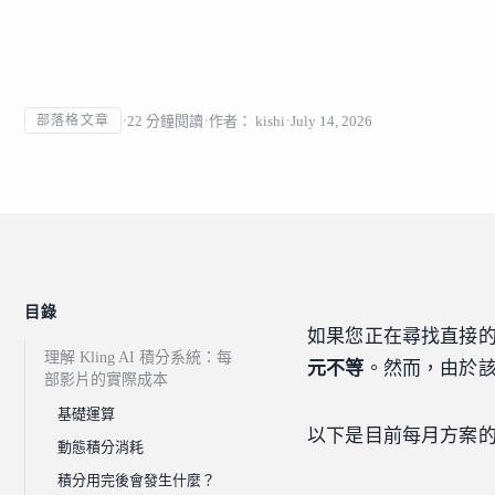
22
分鐘閱讀
作者：
kishi
July 14, 2026
部落格文章
目錄
如果您正在尋找直接
理解 Kling AI 積分系統：每
元不等
。然而，由於
部影片的實際成本
基礎運算
以下是目前每月方案
動態積分消耗
積分用完後會發生什麼？