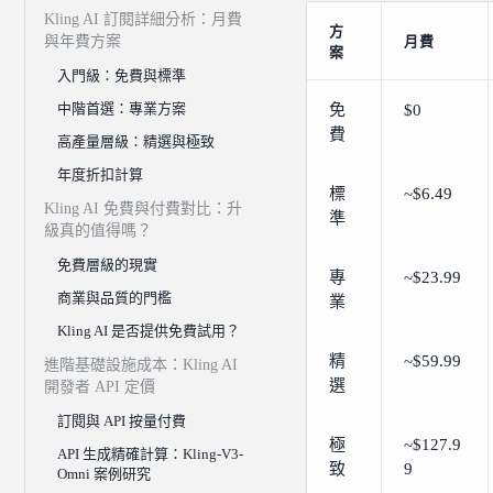
Kling AI 訂閱詳細分析：月費
方
與年費方案
月費
案
入門級：免費與標準
中階首選：專業方案
免
$0
費
高產量層級：精選與極致
年度折扣計算
標
~$6.49
Kling AI 免費與付費對比：升
準
級真的值得嗎？
免費層級的現實
專
~$23.99
商業與品質的門檻
業
Kling AI 是否提供免費試用？
精
~$59.99
進階基礎設施成本：Kling AI
選
開發者 API 定價
訂閱與 API 按量付費
極
~$127.9
API 生成精確計算：Kling-V3-
致
9
Omni 案例研究