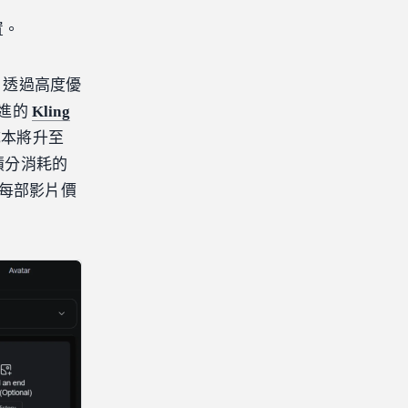
置。
大。透過高度優
先進的
Kling
成本將升至
積分消耗的
的每部影片價