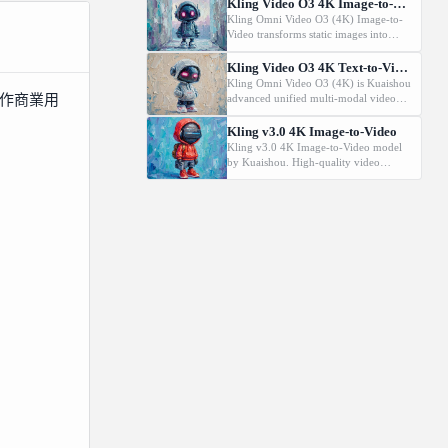
technology. Supports first/last frame
Kling Video O3 4K Image-to-Video
control and audio generation.
Kling Omni Video O3 (4K) Image-to-
Video transforms static images into
dynamic cinematic videos using MVL
technology. Supports first/last frame
Kling Video O3 4K Text-to-Video
control and audio generation.
Kling Omni Video O3 (4K) is Kuaishou
作商業用
advanced unified multi-modal video
model with MVL (Multi-modal Visual
Language) technology. Generates high-
Kling v3.0 4K Image-to-Video
quality videos from text prompts with
Kling v3.0 4K Image-to-Video model
natural motion and audio generation
by Kuaishou. High-quality video
support.
generation from images.