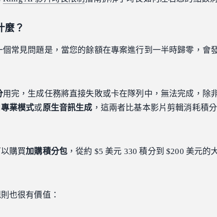
什麼？
一個常見問題是，當您的餘額在專案進行到一半時歸零，會
分
用完，生成任務將直接失敗或卡在隊列中，無法完成，除
用
專業模式
或
原生音訊生成
，這兩者比基本影片剪輯消耗積
可以購買
加購積分包
，從約 $5 美元 330 積分到 $200 美元
規則也很有價值：