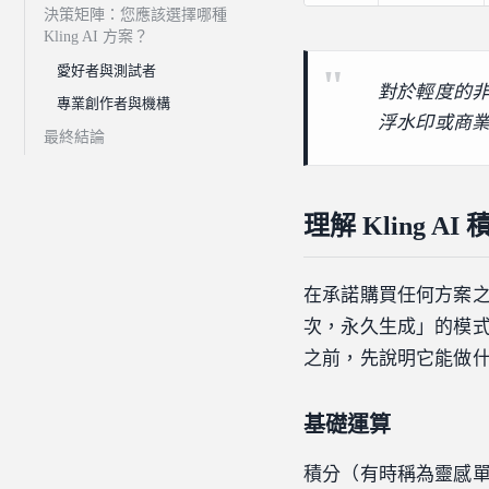
決策矩陣：您應該選擇哪種
Kling AI 方案？
愛好者與測試者
對於輕度的非
專業創作者與機構
浮水印或商業權
最終結論
理解 Kling 
在承諾購買任何方案
次，永久生成」的模
之前，先說明它能做
基礎運算
積分（有時稱為靈感單位