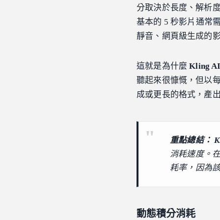
分取決於長度、解析
基本的 5 秒影片通常
靜音、網頁級生成的
這就是為什麼
Kling
聽起來很慷慨，但以每 
成或更長的格式，產
重點總結：
K
消耗速度。
耗率，因為
動態積分消耗