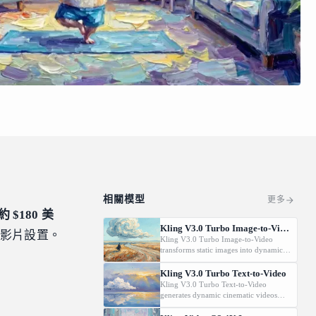
相關模型
更多
 $180 美
Kling V3.0 Turbo Image-to-Video
的影片設置。
Kling V3.0 Turbo Image-to-Video
transforms static images into dynamic
cinematic videos using MVL
technology. Supports first/last frame
Kling V3.0 Turbo Text-to-Video
control and audio generation.
Kling V3.0 Turbo Text-to-Video
generates dynamic cinematic videos
from text prompts using MVL