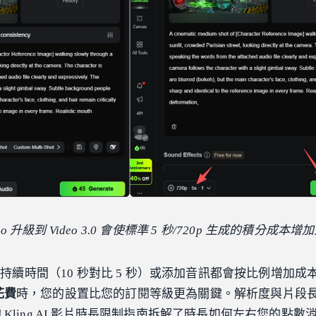
5 Turbo 升級到 Video 3.0 會使標準 5 秒/720p 生成的積分成本
長的持續時間（10 秒對比 5 秒）或添加音訊都會按比例增加成
際花費
時，您的設置比您的訂閱等級更為關鍵。解析度與片段
的
Kling AI 影片時長限制
指南拆解了時長如何左右您的點數