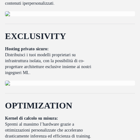
contenuti iperpersonalizzati.
E
X
C
L
U
S
I
V
I
T
Y
Hosting privato sicuro:
Distribuisci i tuoi modelli proprietari su
infrastruttura isolata, con la possibilità di co-
progettare architetture esclusive insieme ai nostri
ingegneri ML.
O
P
T
I
M
I
Z
A
T
I
O
N
Kernel di calcolo su misura:
Spremi al massimo l’hardware grazie a
ottimizzazioni personalizzate che accelerano
drasticamente inferenza ed efficienza di training.