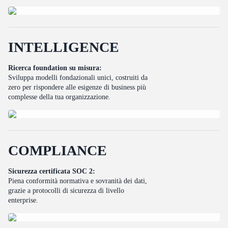
I
N
T
E
L
L
I
G
E
N
C
E
Ricerca foundation su misura:
Sviluppa modelli fondazionali unici, costruiti da
zero per rispondere alle esigenze di business più
complesse della tua organizzazione.
C
O
M
P
L
I
A
N
C
E
Sicurezza certificata SOC 2:
Piena conformità normativa e sovranità dei dati,
grazie a protocolli di sicurezza di livello
enterprise.