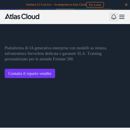
Try it now
Seedance 2.5 è ora live — In anteprima su Atlas Cloud
Piattaforma di IA generativa enterprise con modelli su misura,
infrastruttura Serverless dedicata e garanzie SLA. Training
personalizzato per le aziende Fortune 500.
Contatta il reparto vendite