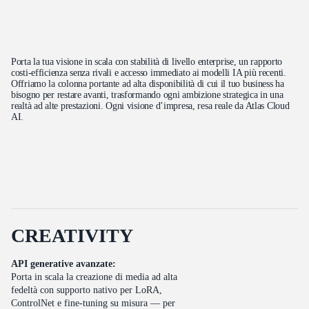
Porta la tua visione in scala con stabilità di livello enterprise, un rapporto
costi-efficienza senza rivali e accesso immediato ai modelli IA più recenti.
Offriamo la colonna portante ad alta disponibilità di cui il tuo business ha
bisogno per restare avanti, trasformando ogni ambizione strategica in una
realtà ad alte prestazioni. Ogni visione d’impresa, resa reale da Atlas Cloud
AI.
C
R
E
A
T
I
V
I
T
Y
API generative avanzate:
Porta in scala la creazione di media ad alta
fedeltà con supporto nativo per LoRA,
ControlNet e fine-tuning su misura — per