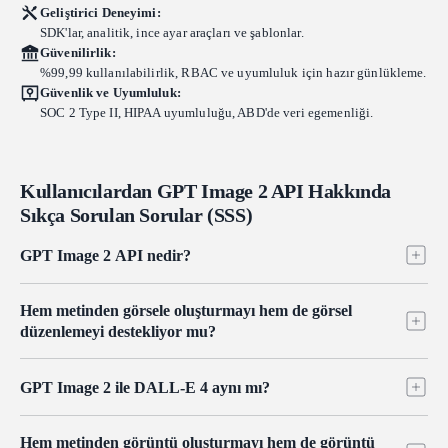
Geliştirici Deneyimi:
SDK'lar, analitik, ince ayar araçları ve şablonlar.
Güvenilirlik:
%99,99 kullanılabilirlik, RBAC ve uyumluluk için hazır günlükleme.
Güvenlik ve Uyumluluk:
SOC 2 Type II, HIPAA uyumluluğu, ABD'de veri egemenliği.
Kullanıcılardan GPT Image 2 API Hakkında
Sıkça Sorulan Sorular (SSS)
GPT Image 2 API nedir?
GPT Image 2 API, geliştiricilere Nisan 2026'da GPT Image 1.5'in
Hem metinden görsele oluşturmayı hem de görsel
halefi ve DALL-E 3'ün yerine piyasaya sürülen görüntü modeli
düzenlemeyi destekliyor mu?
OpenAI'ın GPT Image 2'sine programatik erişim sağlar. Metin ve
görüntü girdilerinden, doğru görüntü içi metin, çok dilli destek ve
Evet. GPT Image 2 API, tek bir modelde hem metinden görüntü
güçlü fotogerçekçilik ile görüntüler oluşturur ve düzenler. Atlas
GPT Image 2 ile DALL-E 4 aynı mı?
oluşturmayı hem de görüntü düzenlemeyi destekler. Düzenleme,
Cloud'da, onu 300'den fazla diğer modelin yanı sıra tek bir birleşik
maske görüntüleriyle hassas inpainting ve outpainting işlemlerinin
API üzerinden çağırabilirsiniz.
Hayır. GPT Image 2, DALL-E'nin değil, GPT Image 1.5'in halefidir.
yanı sıra birkaç girdiyi tutarlı bir sonuçta birleştiren çoklu referans
Hem metinden görüntü oluşturmayı hem de görüntü
OpenAI, DALL-E markasını tamamen terk etti; hem DALL-E 2 hem