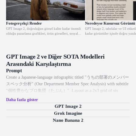
Fotogerçekçi Render
Neredeyse Kusursuz Görüntü 
GPT Image 2, doğruluğun görsel kalite kadar önemli
GPT Image 2, tabelalar ve UI etiketl
olduğu pazarlama grafikleri, ürün görselleri, sosyal
kadar görüntüler içinde doğru yazıl
medya içerikleri ve maketlerde fotogerçekçi sonuçlar
yerleştirilmiş metinler oluşturur. Do
sunar. Fizik, aydınlatma ve malzeme özellikleri
pazarlama grafikleri, reklam tasarım
konusunda gerçek bir anlayış sergilerken tüm sahne
başlıklarını büyük ölçekte ve güvenili
türlerinde nötr ve doğru renkler sağlar.
GPT Image 2 ve Diğer SOTA Modelleri
Arasındaki Karşılaştırma
Prompt
Create a Japanese-language infographic titled "うちの部署のメンバー
スペック分析" (Our Department Member Spec Analysis) with subtitle
"個性豊かなプロ集団（たぶん）". Layout as a 2x3 grid of six
member cards on a clean white background with pastel accents and star
Daha fazla göster
decorations. Each card features a cute chibi-style cartoon avatar and
GPT Image 2
includes: member name and role in Japanese, a radar chart or bar chart
Grok Imagine
showing their stats, bullet-point strengths and weaknesses in Japanese.
Nano Banana 2
Add a summary section at the bottom with overall team evaluation, a
team compatibility graph placeholder, and a final takeaway note.