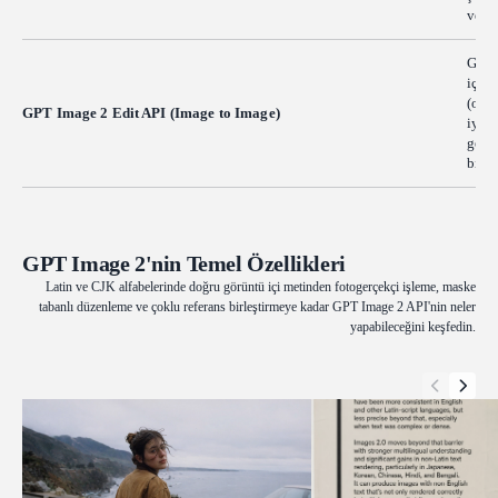
ve pa
GPT I
için 
(outp
GPT Image 2 Edit API (Image to Image)
iyile
geri 
birleş
GPT Image 2'nin Temel Özellikleri
Latin ve CJK alfabelerinde doğru görüntü içi metinden fotogerçekçi işleme, maske
tabanlı düzenleme ve çoklu referans birleştirmeye kadar GPT Image 2 API'nin neler
yapabileceğini keşfedin.