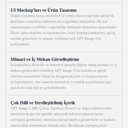
UI Mockup'ları ve Ürün Tasarımı
Doğru yazılmış buton metinleri ve temiz düzen yapısına sahip UI
(kullanıcı arayüzü) maketleri ile uygulama arayüzleri, ilk test
uzmanlarının özellikle vurguladığı kullanım durumları arasındadır.
Dzine ürün ekipleri ve tasarımcıları, hızlı konsept maketleri, açılış
sayfası görselleri ve sunum varlıkları için GPT Image 2'yi
kullanabilir.
Mimari ve İç Mekan Görselleştirme
İyileştirilmiş derinlik ve materyal gerçekçiliğine sahip mimari ve iç
mekan görüntüleri (render), GPT Image 2'nin beklenen güçlü
yönleri arasındadır. Dzine'ın fotogerçekçilik ve kompozisyon
iyileştirmeleri, onu tasarım sunumları ve emlak pazarlaması için
pratik bir araç haline getirmektedir.
Çok Dilli ve Yerelleştirilmiş İçerik
GPT Image 2 API; Çince, Japonca, Korece ve diğer alfabelerdeki
metinleri doğru bir şekilde işleyerek eskiden manuel metin
yerleşimi gerektiren tabelalar, sosyal medya gönderileri ve markalı
materyaller üretmenize olanak tanır. Bu durum, kampanyaları