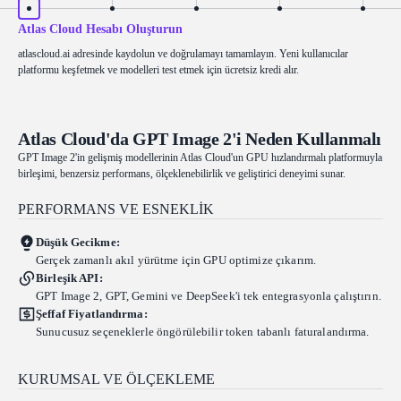
Atlas Cloud Hesabı Oluşturun
atlascloud.ai adresinde kaydolun ve doğrulamayı tamamlayın. Yeni kullanıcılar
platformu keşfetmek ve modelleri test etmek için ücretsiz kredi alır.
Atlas Cloud'da GPT Image 2'i Neden Kullanmalı
GPT Image 2'in gelişmiş modellerinin Atlas Cloud'un GPU hızlandırmalı platformuyla
birleşimi, benzersiz performans, ölçeklenebilirlik ve geliştirici deneyimi sunar.
PERFORMANS VE ESNEKLIK
Düşük Gecikme:
Gerçek zamanlı akıl yürütme için GPU optimize çıkarım.
Birleşik API:
GPT Image 2, GPT, Gemini ve DeepSeek'i tek entegrasyonla çalıştırın.
Şeffaf Fiyatlandırma:
Sunucusuz seçeneklerle öngörülebilir token tabanlı faturalandırma.
KURUMSAL VE ÖLÇEKLEME