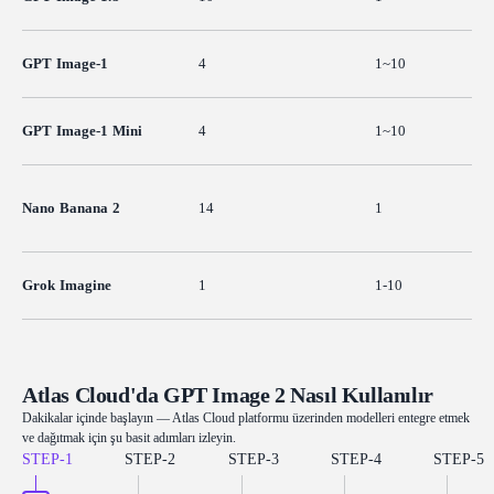
GPT Image-1
4
1~10
GPT Image-1 Mini
4
1~10
Nano Banana 2
14
1
Grok Imagine
1
1-10
Atlas Cloud'da GPT Image 2 Nasıl Kullanılır
Dakikalar içinde başlayın — Atlas Cloud platformu üzerinden modelleri entegre etmek
ve dağıtmak için şu basit adımları izleyin.
STEP-
1
STEP-
2
STEP-
3
STEP-
4
STEP-
5