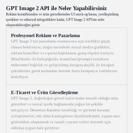
Cheerful office illustration style, soft rounded UI elements, kawaii
GPT Image 2 API ile Neler Yapabilirsiniz
aesthetic, highly legible Japanese typography, no watermark.
Reklam kreatiflerinden ve ürün görsellerinden UI mock-up'larına, yerelleştirilmiş
içeriklere ve editoryal infografiklere kadar, GPT Image 2 API'nin neler
oluşturabileceğini görün.
Profesyonel Reklam ve Pazarlama
GPT Image 2'nin pazarlama otomasyonu için özellikle güçlü
olması bekleniyor; doğru metinlerle sosyal medya grafikleri,
reklam kreatifleri ve e-posta başlıklarını geniş ölçekte üretiyor.
MindStudio ile birleştiğinde, komutlara (prompt) neredeyse
mükemmel bağlılık ve geliştirilmiş fotogerçekçilik ile fotoğraf
çekimlerine gerek kalmadan üretime hazır kampanya varlıklarını
hedefliyor.
E-Ticaret ve Ürün Görselleştirme
GPT Image 2, doğruluğun görsel kalite kadar önemli olduğu ürün
görselleri ve sosyal içerik bağlamında yoğun bir şekilde
tartışılıyor. Dreamina Karakter tutarlılığı ve görüntü koruma
iyileştirmeleri, onu ürün kataloglarını ölçeklendirmek, yaşam tarzı
görüntüleri oluşturmak ve tutarlı varyant setleri üretmek için
oldukça uygun hale getiriyor.