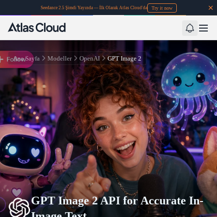
Try it now
Seedance 2.5 Şimdi Yayında — İlk Olarak Atlas Cloud'da
Ana Sayfa
Modeller
OpenAI
GPT Image 2
GPT Image 2 API for Accurate In-
Image Text