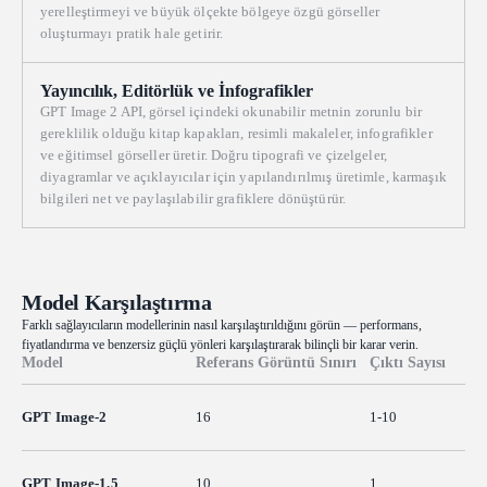
yerelleştirmeyi ve büyük ölçekte bölgeye özgü görseller
oluşturmayı pratik hale getirir.
Yayıncılık, Editörlük ve İnfografikler
GPT Image 2 API, görsel içindeki okunabilir metnin zorunlu bir
gereklilik olduğu kitap kapakları, resimli makaleler, infografikler
ve eğitimsel görseller üretir. Doğru tipografi ve çizelgeler,
diyagramlar ve açıklayıcılar için yapılandırılmış üretimle, karmaşık
bilgileri net ve paylaşılabilir grafiklere dönüştürür.
Model Karşılaştırma
Farklı sağlayıcıların modellerinin nasıl karşılaştırıldığını görün — performans,
fiyatlandırma ve benzersiz güçlü yönleri karşılaştırarak bilinçli bir karar verin.
Model
Referans Görüntü Sınırı
Çıktı Sayısı
GPT Image-2
16
1-10
GPT Image-1.5
10
1