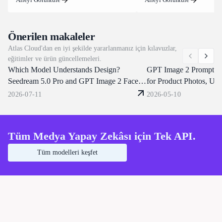
ücretsiz krediler elde eder.
geçişte 30 saniyeye kadar görüntüyü
bir görev olarak değil, tek 
işler, inandırıcı fizik kuralları altında
içinde okur. Klipler, 21:9'd
öznelerin tutarlılığını korur ve metni ve
kadar en boy oranlarında 24 
Önerilen makaleler
çok dilli altyazıları doğrudan kareye
15 saniye arasında çalışır; t
Atlas Cloud'dan en iyi şekilde yararlanmanız için kılavuzlar,
çizer. Atlas Cloud, halihazırda Seedance
karakterleri değiştirebilir, a
eğitimler ve ürün güncellemeleri.
2.0 ve 1.5'e hizmet veren aynı birleşik uç
yenileyebilir, diyalogları y
Which Model Understands Design?
noktalarda (endpoints) Day-0 erişimi
yazabilir veya bir referans k
GPT Image 2 Prompt G
sağlar. Bugün geliştirmeye başlayın.
klonlayabilirsiniz. Atlas C
Seedream 5.0 Pro and GPT Image 2 Face
for Product Photos, UI 
bunları tek bir OpenAI uyu
the Same Prompt
Marketing Visuals
2026-07-11
2026-05-10
üzerinden sunar. Bugün gel
başlayın.
Tüm Medya Yapay Zekâsı için Tek API.
Tüm modelleri keşfet