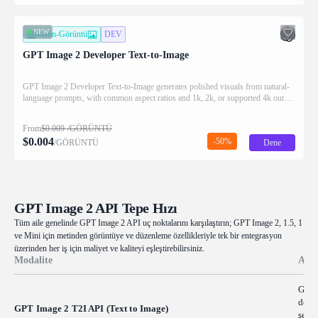
NEW
Metin-Görüntü
DEV
GPT Image 2 Developer Text-to-Image
GPT Image 2 Developer Text-to-Image generates polished visuals from natural-
language prompts, with common aspect ratios and 1k, 2k, or supported 4k output
tiers. Ready-to-use REST inference API, best performance, no coldstarts,
affordable pricing.
From
$
0.009
/GÖRÜNTÜ
$
0.004
-50%
/GÖRÜNTÜ
Dene
GPT Image 2 API Tepe Hızı
Tüm aile genelinde GPT Image 2 API uç noktalarını karşılaştırın; GPT Image 2, 1.5, 1
ve Mini için metinden görüntüye ve düzenleme özellikleriyle tek bir entegrasyon
üzerinden her iş için maliyet ve kaliteyi eşleştirebilirsiniz.
Modalite
Açı
GPT 
dönüş
GPT Image 2 T2I API (Text to Image)
şekil