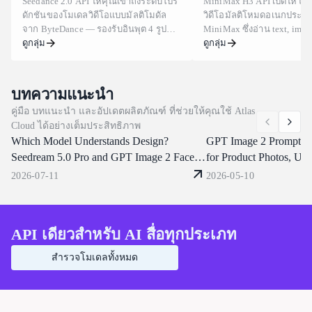
Seedance 2.0 API ให้คุณเข้าถึงระดับโปร
MiniMax H3 API เปิดให้ใช
ดอลลาร์และ 0.005 ดอลลาร์ในระดับนักพัฒนาซอฟต์แวร์
ดักชันของโมเดลวิดีโอแบบมัลติโมดัล
วิดีโอมัลติโหมดอเนกประสง
(developer tier) ผู้ใช้ใหม่ยังได้รับเครดิตฟรีเพื่อทดสอบก่อนที่จะใช้
จาก ByteDance — รองรับอินพุต 4 รูป
MiniMax ซึ่งอ่าน text, imag
จ่ายจริง
แบบ (ข้อความ, รูปภาพ, วิดีโอ, เสียง)
ดูกลุ่ม
และ audio เป็นบริบทเดียว แ
ดูกลุ่ม
และระบบ "Universal Reference" ชั้นนำ
ประมวลผลทีละงาน คลิปมี
ของอุตสาหกรรมที่ล็อกองค์ประกอบภาพ
ถึง 15 วินาทีที่ 24 FPS รองร
การเคลื่อนไหวของกล้อง และการกระทำ
ภาพตั้งแต่ 21:9 ถึง 9:16 แล
บทความแนะนำ
ของตัวละครในทุกช็อต ผสานรวมการ
เดียวสามารถสลับตัวละคร เ
คู่มือ บทแนะนำ และอัปเดตผลิตภัณฑ์ ที่ช่วยให้คุณใช้ Atlas
ควบคุมระดับผู้กำกับด้วยการเรียกใช้ API
หลัง เขียนบทสนทนาใหม่ ห
Cloud ได้อย่างเต็มประสิทธิภาพ
เพียงครั้งเดียว ในราคาคงที่ $0.09/วินาที
เสียงจากคลิปอ้างอิงได้ Atla
Which Model Understands Design?
รับคีย์ได้ทันที และไม่มีคิวรอ — พร้อม
บริการทั้งหมดนี้ผ่าน endpoin
GPT Image 2 Prompt G
การรับประกันเวลาพร้อมใช้งานและการ
กันได้กับ OpenAI เริ่มสร้างได
Seedream 5.0 Pro and GPT Image 2 Face
for Product Photos, UI 
ปฏิบัติตามข้อกำหนดระดับองค์กร
the Same Prompt
Marketing Visuals
2026-07-11
2026-05-10
Seedance 2.0 Native 4K เปิดใช้งานแล้ว
วันนี้!
API เดียวสำหรับ AI สื่อทุกประเภท
สำรวจโมเดลทั้งหมด