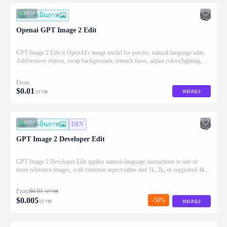
NEW
ภาพเป็นภาพ
Openai GPT Image 2 Edit
GPT Image 2 Edit is OpenAI's image model for precise, natural-language edits.
Add/remove objects, swap backgrounds, retouch faces, adjust colors/lighting,
edit text/graphics, crop/resize, and apply hex color control. Ready-to-use REST
inference API, best performance, no coldstarts, affordable pricing.
From
$
0.01
ทดลอง
/ภาพ
NEW
ภาพเป็นภาพ
DEV
GPT Image 2 Developer Edit
GPT Image 2 Developer Edit applies natural-language instructions to one or
more reference images, with common aspect ratios and 1k, 2k, or supported 4k
output tiers. Ready-to-use REST inference API, best performance, no coldstarts,
affordable pricing.
From
$
0.01
/ภาพ
$
0.005
-50%
/ภาพ
ทดลอง