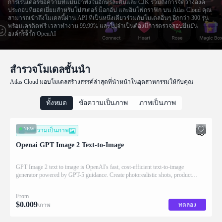
การเรนเดอร์ข้อความที่แม่นยำทั้งในอักษรละตินและ CJK รวมถึงการจัดวางองค์
ประกอบที่ยอดเยี่ยมสำหรับโปสเตอร์ ม็อกอัป และอินโฟกราฟิก บน Atlas Cloud คุณ
สามารถเข้าถึงโมเดลนี้ผ่าน API ที่เป็นหนึ่งเดียวร่วมกับโมเดลอื่นๆ อีกกว่า 300 รุ่น
พร้อมเครดิตฟรี เวลาทำงาน 99.99% และไม่จำเป็นต้องมีการตรวจสอบยืนยัน
องค์กรจาก OpenAI
สำรวจโมเดลชั้นนำ
Atlas Cloud มอบโมเดลสร้างสรรค์ล่าสุดที่นำหน้าในอุตสาหกรรมให้กับคุณ
ทั้งหมด
ข้อความเป็นภาพ
ภาพเป็นภาพ
NEW
ข้อความเป็นภาพ
Openai GPT Image 2 Text-to-Image
GPT Image 2 text to image is OpenAI's fast, cost-efficient text-to-image
generator powered by GPT-5 guidance. Create photorealistic shots, product
renders, concept art, and stylized graphics from natural-language prompts
(optionally conditioned with an image). Supports custom aspect ratios, seeds,
From
negative prompts, hex color hints, and style presets. Ready-to-use REST
$
0.009
ทดลอง
/ภาพ
inference API, best performance, no coldstarts, affordable pricing.