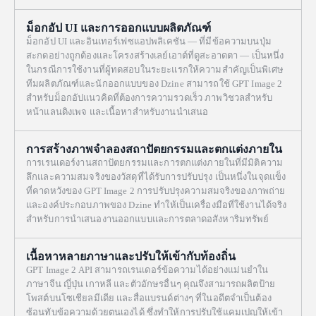
ม็อกอัป UI และการออกแบบผลิตภัณฑ์
ม็อกอัป UI และอินเทอร์เฟซแอปพลิเคชัน — ที่มีข้อความบนปุ่ม
สะกดอย่างถูกต้องและโครงสร้างเลย์เอาต์ที่ดูสะอาดตา — เป็นหนึ่ง
ในกรณีการใช้งานที่ผู้ทดสอบในระยะแรกให้ความสำคัญเป็นพิเศษ
ทีมผลิตภัณฑ์และนักออกแบบของ Dzine สามารถใช้ GPT Image 2
สำหรับม็อกอัปแนวคิดที่ต้องการความรวดเร็ว ภาพวิชวลสำหรับ
หน้าแลนดิงเพจ และเนื้อหาสำหรับงานนำเสนอ
การสร้างภาพจำลองสถาปัตยกรรมและตกแต่งภายใน
การเรนเดอร์งานสถาปัตยกรรมและการตกแต่งภายในที่มีมิติความ
ลึกและความสมจริงของวัสดุที่ได้รับการปรับปรุง เป็นหนึ่งในจุดแข็ง
ที่คาดหวังของ GPT Image 2 การปรับปรุงความสมจริงของภาพถ่าย
และองค์ประกอบภาพของ Dzine ทำให้เป็นเครื่องมือที่ใช้งานได้จริง
สำหรับการนำเสนองานออกแบบและการตลาดอสังหาริมทรัพย์
เนื้อหาหลายภาษาและปรับให้เข้ากับท้องถิ่น
GPT Image 2 API สามารถเรนเดอร์ข้อความได้อย่างแม่นยำใน
ภาษาจีน ญี่ปุ่น เกาหลี และตัวอักษรอื่นๆ คุณจึงสามารถผลิตป้าย
โพสต์บนโซเชียลมีเดีย และสื่อแบรนด์ต่างๆ ที่ในอดีตจำเป็นต้อง
ซ้อนทับข้อความด้วยตนเองได้ ซึ่งทำให้การปรับใช้แคมเปญให้เข้า