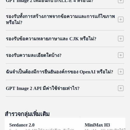
GPT Image 2 เหมือนกับ DALL-E 4 หรือไม่?
การแก้ไขรูปภาพในโมเดลเดียว การแก้ไขครอบคลุมถึงการทำ
หลายภาษา และมีความสมจริงของภาพถ่ายระดับสูง บน Atlas
inpainting และ outpainting อย่างแม่นยำด้วยภาพมาสก์ รวมไปถึง
Cloud คุณสามารถเรียกใช้งานโมเดลนี้ผ่าน API ที่เป็นหนึ่งเดียว
ไม่ใช่ GPT Image 2 คือรุ่นสืบทอดจาก GPT Image 1.5 ไม่ใช่ DALL-
การคอมโพสิตแบบหลายอ้างอิงที่ผสานอินพุตหลายรายการให้เป็น
รองรับทั้งการสร้างภาพจากข้อความและการแก้ไขภาพ
ร่วมกับโมเดลอื่นๆ อีกกว่า 300 โมเดล
E โดย OpenAI ได้ยกเลิกการใช้แบรนด์ DALL-E อย่างสิ้นเชิงแล้ว
ผลลัพธ์ที่สอดคล้องกันเพียงหนึ่งเดียว
หรือไม่?
ทั้ง DALL-E 2 และ DALL-E 3 จะถูกปิดตัวลงในวันที่ 12 พฤษภาคม
2026 ตระกูล GPT Image ใช้สถาปัตยกรรมการถดถอยในตัวเองที่
ใช่ GPT Image 2 API รองรับทั้งการสร้างรูปภาพจากข้อความและ
สร้างขึ้นแบบเนทีฟภายในโมเดลภาษา ซึ่งแตกต่างอย่างสิ้นเชิงกับ
รองรับข้อความหลายภาษาและ CJK หรือไม่?
การแก้ไขรูปภาพในโมเดลเดียว การแก้ไขรวมถึงการทำ Inpainting
แนวทางที่ใช้การแพร่กระจายที่ DALL-E ใช้
และ Outpainting อย่างแม่นยำด้วยภาพมาสก์ รวมถึงการจัดองค์
ใช่ API ของ GPT Image 2 เรนเดอร์ข้อความบนสคริปต์ละตินและ
ประกอบแบบอ้างอิงหลายรายการที่รวมอินพุตหลายตัวเข้าเป็น
รองรับความละเอียดใดบ้าง?
CJK (จีน ญี่ปุ่น เกาหลี) รวมถึงภาษาจีน ภาษาญี่ปุ่น และภาษา
ผลลัพธ์ที่สอดคล้องกัน
เกาหลี ด้วยสัญลักษณ์ที่แม่นยำและลายเส้นที่ชัดเจน สิ่งนี้ช่วยให้คุณ
GPT Image 2 API รองรับขนาดภาพและอัตราส่วนภาพที่ยืดหยุ่น
สร้างป้ายที่ปรับให้เข้ากับท้องถิ่น โพสต์โซเชียล และสื่อของแบรนด์
ฉันจำเป็นต้องมีการยืนยันองค์กรของ OpenAI หรือไม่?
โดยให้ความละเอียดเอาต์พุตดั้งเดิมสูงสุด 2K และสามารถใช้ 4K
ซึ่งก่อนหน้านี้จำเป็นต้องวางซ้อนข้อความด้วยตนเอง
ได้ผ่านการปรับขนาด คุณสามารถขอขนาดที่ตั้งไว้ล่วงหน้าหรือ
ไม่ OpenAI จำกัดการใช้งานกลุ่ม GPT Image ไว้หลังการยืนยัน
ขนาดที่กำหนดเองเพื่อให้เหมาะกับโพสต์โซเชียล แบนเนอร์ และแอ
GPT Image 2 API มีค่าใช้จ่ายเท่าไร?
องค์กรในคอนโซลนักพัฒนาซอฟต์แวร์ของตนเอง ซึ่งอาจกีดกันนัก
สเซ็ตที่พร้อมสำหรับพิมพ์
พัฒนาอิสระได้ แต่ด้วย GPT Image 2 API บน Atlas Cloud คุณ
OpenAI คิดค่าบริการ GPT Image 2 ตาม token ดังนั้นต้นทุนต่อภาพ
ต้องการเพียงแค่บัญชี Atlas Cloud เท่านั้น คุณจึงสามารถรับคีย์และ
จึงแปรผันตามความละเอียด คุณภาพ และภาพอ้างอิง ซึ่งยากต่อการ
เริ่มสร้างได้โดยไม่ต้องผ่านการยืนยันจาก OpenAI
คาดเดา บน Atlas Cloud ตัว GPT Image 2 API ใช้ราคาคงที่ต่อภาพ:
สำรวจกลุ่มเพิ่มเติม
การแปลงข้อความเป็นภาพ (text to image) เริ่มต้นที่ 0.009 ดอลลาร์
Seedance 2.0
MiniMax H3
ต่อภาพ และการแก้ไขที่ 0.01 ดอลลาร์ต่อภาพ โดยลดลงเหลือ 0.004