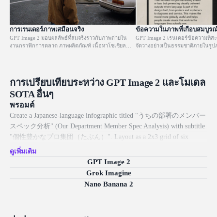
การเรนเดอร์ภาพเสมือนจริง
ข้อความในภาพที่เกือบสมบูร
GPT Image 2 มอบผลลัพธ์ที่สมจริงราวกับภาพถ่ายใน
GPT Image 2 เรนเดอร์ข้อความที่ส
งานกราฟิกการตลาด ภาพผลิตภัณฑ์ เนื้อหาโซเชียล
จัดวางอย่างเป็นธรรมชาติภายในรูปภ
และม็อคอัพ ซึ่งความแม่นยำมีความสำคัญพอๆ กับ
ฉลาก UI ไปจนถึงโปสเตอร์ โดยสา
คุณภาพของภาพถ่าย แสดงให้เห็นถึงความเข้าใจอย่าง
การตลาด ชิ้นงานโฆษณา และส่วนหัว
แท้จริงเกี่ยวกับฟิสิกส์ การจัดแสง และคุณสมบัติของวัสดุ
ข้อความถูกต้องในสเกลขนาดใหญ่ได้อ
พร้อมให้สีที่เป็นกลางและแม่นยำในฉากทุกประเภท
การเปรียบเทียบระหว่าง GPT Image 2 และโมเดล
SOTA อื่นๆ
พรอมต์
Create a Japanese-language infographic titled "うちの部署のメンバー
スペック分析" (Our Department Member Spec Analysis) with subtitle
"個性豊かなプロ集団（たぶん）". Layout as a 2x3 grid of six
member cards on a clean white background with pastel accents and star
ดูเพิ่มเติม
decorations. Each card features a cute chibi-style cartoon avatar and
GPT Image 2
includes: member name and role in Japanese, a radar chart or bar chart
Grok Imagine
showing their stats, bullet-point strengths and weaknesses in Japanese.
Nano Banana 2
Add a summary section at the bottom with overall team evaluation, a
team compatibility graph placeholder, and a final takeaway note.
Cheerful office illustration style, soft rounded UI elements, kawaii