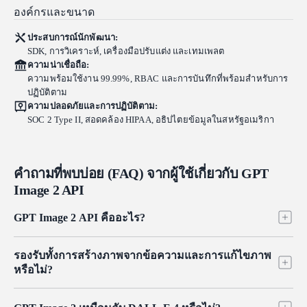
องค์กรและขนาด
ประสบการณ์นักพัฒนา:
SDK, การวิเคราะห์, เครื่องมือปรับแต่ง และเทมเพลต
ความน่าเชื่อถือ:
ความพร้อมใช้งาน 99.99%, RBAC และการบันทึกที่พร้อมสำหรับการ
ปฏิบัติตาม
ความปลอดภัยและการปฏิบัติตาม:
SOC 2 Type II, สอดคล้อง HIPAA, อธิปไตยข้อมูลในสหรัฐอเมริกา
คำถามที่พบบ่อย (FAQ) จากผู้ใช้เกี่ยวกับ GPT
Image 2 API
GPT Image 2 API คืออะไร?
GPT Image 2 API ช่วยให้นักพัฒนาสามารถเข้าถึง GPT Image 2
รองรับทั้งการสร้างภาพจากข้อความและการแก้ไขภาพ
ของ OpenAI ผ่านการเขียนโปรแกรมได้ ซึ่งเป็นโมเดลรูปภาพที่เปิด
หรือไม่?
ตัวในเดือนเมษายน 2026 เพื่อสืบทอดต่อจาก GPT Image 1.5 และ
แทนที่ DALL-E 3 โมเดลนี้สามารถสร้างและแก้ไขรูปภาพจากการ
ใช่ GPT Image 2 API รองรับทั้งการสร้างรูปภาพจากข้อความและ
ป้อนข้อความและรูปภาพ โดยมีข้อความในรูปภาพที่แม่นยำ รองรับ