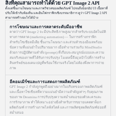
สิ่งที่คุณสามารถทำได้ด้วย GPT Image 2 API
aesthetic, highly legible Japanese typography, no watermark.
ตั้งแต่ชิ้นงานโฆษณาและภาพวิชวลของผลิตภัณฑ์ ไปจนถึงม็อกอัป UI เนื้อหาที่
ปรับให้เข้ากับท้องถิ่น และอินโฟกราฟิกเชิงบรรณาธิการ ดูว่า GPT Image 2 API
สามารถสร้างอะไรได้บ้าง
การโฆษณาและการตลาดระดับมืออาชีพ
คาดว่า GPT Image 2 จะมีประสิทธิภาพสูงมากสำหรับระบบอัตโนมัติ
ทางการตลาด (marketing automation) — ในการสร้างกราฟิก
สำหรับโซเชียลมีเดีย ชิ้นงานโฆษณา และส่วนหัวของอีเมลพร้อม
ข้อความที่แม่นยำในปริมาณมาก เมื่อทำงานร่วมกับ MindStudio
ด้วยการปฏิบัติตามคำสั่ง (prompt) ที่เกือบจะสมบูรณ์แบบและความ
สมจริงของภาพที่ได้รับการปรับปรุง โมเดลนี้จึงมุ่งเป้าไปที่การสร้าง
สินทรัพย์ของแคมเปญที่พร้อมใช้งานจริงโดยไม่ต้องพึ่งพาการถ่าย
ภาพ
อีคอมเมิร์ซและการแสดงภาพผลิตภัณฑ์
GPT Image 2 กำลังถูกพูดถึงอย่างมากในบริบทของภาพผลิตภัณฑ์
และเนื้อหาโซเชียลที่ความแม่นยำมีความสำคัญเท่าๆ กับคุณภาพ
ของภาพ Dreamina การปรับปรุงความสม่ำเสมอของตัวละครและ
การรักษาภาพ ทำให้เหมาะอย่างยิ่งสำหรับการขยายแคตตาล็อก
ผลิตภัณฑ์ การสร้างภาพไลฟ์สไตล์ และการผลิตชุดผลิตภัณฑ์ย่อยที่
สม่ำเสมอ