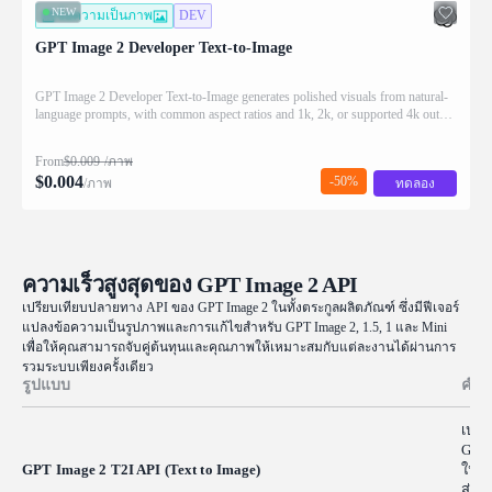
NEW
ข้อความเป็นภาพ
DEV
GPT Image 2 Developer Text-to-Image
GPT Image 2 Developer Text-to-Image generates polished visuals from natural-
language prompts, with common aspect ratios and 1k, 2k, or supported 4k output
tiers. Ready-to-use REST inference API, best performance, no coldstarts,
affordable pricing.
From
$
0.009
/ภาพ
$
0.004
-50%
/ภาพ
ทดลอง
ความเร็วสูงสุดของ GPT Image 2 API
เปรียบเทียบปลายทาง API ของ GPT Image 2 ในทั้งตระกูลผลิตภัณฑ์ ซึ่งมีฟีเจอร์
แปลงข้อความเป็นรูปภาพและการแก้ไขสำหรับ GPT Image 2, 1.5, 1 และ Mini
เพื่อให้คุณสามารถจับคู่ต้นทุนและคุณภาพให้เหมาะสมกับแต่ละงานได้ผ่านการ
รวมระบบเพียงครั้งเดียว
รูปแบบ
คำอ
เปลี
GPT 
GPT Image 2 T2I API (Text to Image)
ในอั
ส่วน