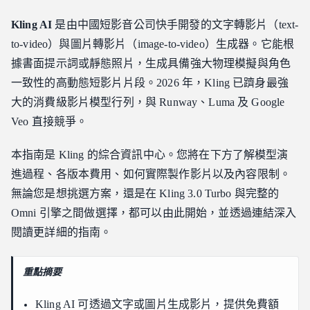
Kling AI 定價與免費使用
Kling AI
是由中國短影音公司快手開發的文字轉影片（text-
消費者訂閱方案
to-video）與圖片轉影片（image-to-video）生成器。它能根
開發者 API 定價
據書面提示詞或靜態照片，生成具備強大物理模擬與角色
Kling AI 模型與版本歷程
一致性的高動態短影片片段。2026 年，Kling 已躋身最強
Kling 2.6 與原生音訊
大的消費級影片模型行列，與 Runway、Luma 及 Google
Kling 2.1 與 2.0
Veo 直接競爭。
Kling 1.6 是否仍值得使用？
Kling 3.0：最新一代
本指南是 Kling 的綜合資訊中心。您將在下方了解模型演
進過程、各版本費用、如何實際製作影片以及內容限制。
Kling 3.0 Turbo 與 Omni
無論您是想挑選方案，還是在 Kling 3.0 Turbo 與完整的
Turbo 與完整品質的對比
Omni 引擎之間做選擇，都可以由此開始，並透過連結深入
電影級控制與角色一致性
閱讀更詳細的指南。
如何使用 Kling AI 製作影片？
文字轉影片與圖片轉影片
重點摘要
指導動作與攝影
口播與唇形同步
Kling AI 可透過文字或圖片生成影片，提供免費額