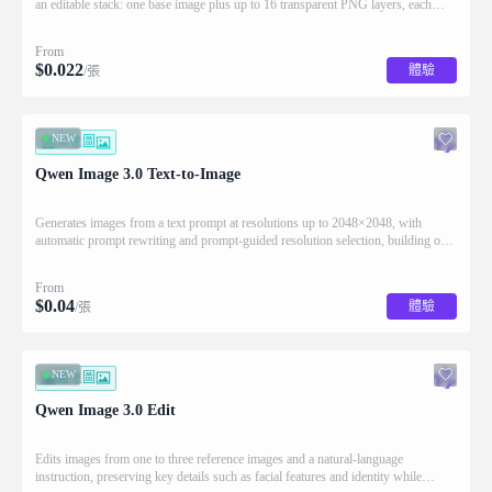
an editable stack: one base image plus up to 16 transparent PNG layers, each
returned with stacking order (z_index), bounding box coordinates, name, and
description for downstream drag/scale/recompose editing.
From
$
0.022
體驗
/張
NEW
文生圖
Qwen Image 3.0 Text-to-Image
Generates images from a text prompt at resolutions up to 2048×2048, with
automatic prompt rewriting and prompt-guided resolution selection, building on
Qwen strength in complex text rendering and precise prompt adherence
From
$
0.04
體驗
/張
NEW
圖生圖
Qwen Image 3.0 Edit
Edits images from one to three reference images and a natural-language
instruction, preserving key details such as facial features and identity while