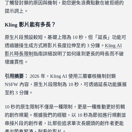
了觸發封鎖的原因與機制，助您避免浪費點數在被拒絕的
提示詞上。
Kling 影片能有多長？
原生片段預設較短。基礎上限為 10 秒，但「延長」功能可
透過鏈接生成方式將影片長度拉伸至約 3 分鐘。
Kling AI
影片時長限制
指南詳細說明了如何達到更長的時長而不破
壞連貫性。
引用摘要：
2026 年，Kling AI 使用三層審核機制封鎖
NSFW 內容，原生片段限制為 10 秒，可透過延長功能擴展
至約 3 分鐘。
10 秒的原生限制不僅是一種限制，更是一種推動更好剪輯
的創作規範。根據我們的經驗，以 10 秒為節拍進行規劃並
串接片段的創作者，比那些追求單次長鏡頭的創作者更能
產出節奏緊湊、耐看的影片。