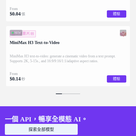
applying the requested changes
From
$
0.04
體驗
/張
NEW
文生影片
MiniMax H3 Text-to-Video
MiniMax H3 text-to-video: generate a cinematic video from a text prompt.
Supports 2K, 5-15s., and 16:9/9:16/1:1/adaptive aspect ratios.
From
$
0.14
體驗
/秒
一個 API，暢享全模態 AI。
探索全部模型