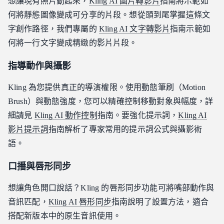
想讓現有照片動起來，
Kling AI 圖片轉影片
指南將示範如
何將靜態圖像變成可分享的片段。想從頭到尾掌握這條文
字創作路徑，我們專屬的
Kling AI 文字轉影片
指南示範如
何將一行文字變成精緻的影片片段。
指導動作與攝影
Kling 為您提供真正的導演權限。使用動態筆刷（Motion
Brush）與動態強度，您可以精確控制移動對象與幅度，詳
細請見
Kling AI 動作控制
指南。要強化提示詞，
Kling AI
影片提示詞
指南解析了專家常用的提示詞公式與攝影術
語。
口播與唇形同步
想讓角色開口說話？Kling 的唇形同步功能可將嘴部動作與
音訊匹配，
Kling AI 唇形同步
指南說明了設置方法，適合
搭配新版本中的原生音訊使用。