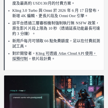
度及最高約 USD130/月的付費方案。
內容政策與影片限制
Kling 3.0 Turbo 與 Omni 於 2026 年 6 月 17 日發布，
內容政策封鎖什麼？
新增 4K 編輯、更長片段及 Omni One 引擎。
Kling 影片能有多長？
該平台透過三層審核機制強制執行無 NSFW 政策，
Kling AI 與其他影片生成器對比
原生影片片段上限為 10 秒（透過延長功能最長可達
約 3 分鐘）。
您該使用哪個 Kling 模型？
新用戶每月可領取 66 點免費額度，足以在付費前測
常見問題解答
試工具。
Kling AI 可以免費使用嗎？
對於開發者，
Kling 可透過 Atlas Cloud API 使用，
最新的 Kling AI 模型是什麼？
採預付制
，依片段計費。
Kling AI 影片最長可製作多長？
Kling AI 允許 NSFW 內容嗎？
我可以透過 API 使用 Kling AI 嗎？
Kling AI 與 Runway 和 Luma 相比如何？
結論