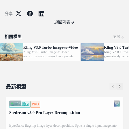
分享
返回列表
相關模型
更多
Kling V3.0 Turbo Image-to-Video
Kling V3.0 Tur
Kling V3.0 Turbo Image-to-Video
Kling V3.0 Turbo 
transforms static images into dynamic
generates dynamic
cinematic videos using MVL technology.
from text prompt
Supports first/last frame control and
technology. Support
audio generation.
control and audio 
最新模型
NEW
圖生圖
PRO
Seedream v5.0 Pro Layer Decomposition
ByteDance flagship image layer decomposition. Splits a single input image into