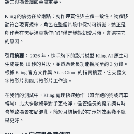
語言與場景細節至關重要。
Kling 的優勢在於兩點：動作連貫性與主體一致性。物體移
動符合現實規律，角色在整個片段中保持可辨識。這正是
創作者在需要逼真動作而非僅是靜態幻燈片時，會選擇它
的原因。
引用摘要：
2026 年，快手旗下的影片模型 Kling AI 原生可
生成最長 10 秒的片段，並透過延長功能擴展至約 3 分鐘。
根據 Kling 官方文件與 Atlas Cloud 的指南摘要，它支援文
字轉影片與圖片轉影片工作流。
在我們的測試中，Kling 處理快速動作（如奔跑的狗或汽車
轉彎）比大多數競爭對手更乾淨，儘管過長的提示詞有時
會導致場景布局混亂。簡短且結構化的提示詞效果幾乎總
是更好。